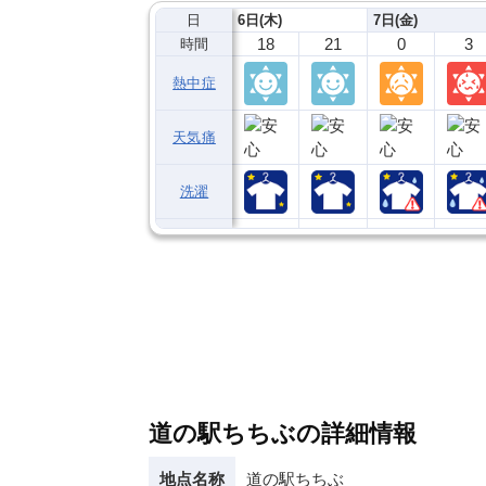
日
6日(木)
7日(金)
18
21
0
3
時間
熱中症
天気痛
洗濯
道の駅ちちぶの詳細情報
地点名称
道の駅ちちぶ