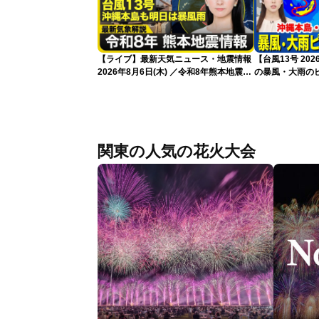
【ライブ】最新天気ニュース・地震情報
【台風13号 2
2026年8月6日(木) ／令和8年熊本地震情
の暴風・大雨の
報 沖縄・奄美を台風13号が直撃〈ウェ
（6日18時更新
ザーニュースLiVEムーン・駒木結衣／本
田竜也〉
関東の人気の花火大会