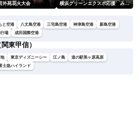
神宮外苑花火大会
横浜グリーンエクスポ応援 みなとみらいフェスティバル「スカイシンフォニーinヨコハマ presented byコロワイド」
もと空港
八丈島空港
三宅島空港
神津島空港
新島空港
飛行場
成田国際空港
（関東甲信）
高地
東京ディズニーシー
江ノ島
道の駅美ヶ原高原
富士急ハイランド