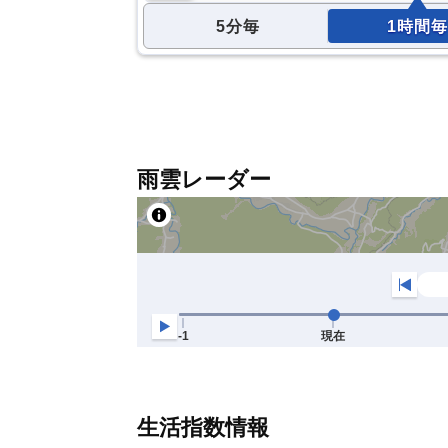
5分毎
1時間毎
雨雲レーダー
生活指数情報