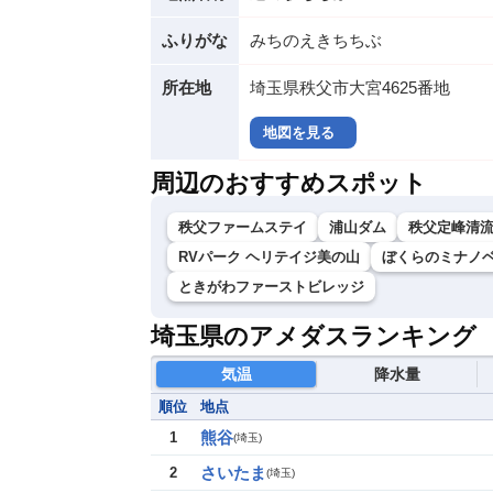
ふりがな
みちのえきちちぶ
所在地
埼玉県秩父市大宮4625番地
地図を見る
周辺のおすすめスポット
秩父ファームステイ
浦山ダム
秩父定峰清
RVパーク ヘリテイジ美の山
ぼくらのミナノヘ
ときがわファーストビレッジ
埼玉県のアメダスランキング
気温
降水量
順位
地点
熊谷
1
(
埼玉
)
さいたま
2
(
埼玉
)