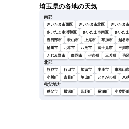
埼玉県の各地の天気
南部
さいたま市西区
さいたま市北区
さいたま
さいたま市浦和区
さいたま市南区
さいた
春日部市
狭山市
上尾市
草加市
越谷
桶川市
北本市
八潮市
富士見市
三郷
ふじみ野市
白岡市
伊奈町
三芳町
毛
北部
熊谷市
行田市
加須市
本庄市
東松山
小川町
吉見町
鳩山町
ときがわ町
東
秩父地方
秩父市
横瀬町
皆野町
長瀞町
小鹿野