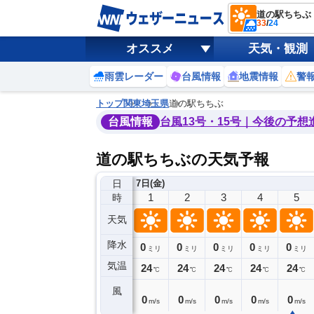
道の駅ちちぶ
33
/
24
オススメ
天気・観測
雨雲レーダー
台風情報
地震情報
警
トップ
関東
埼玉県
道の駅ちちぶ
台風情報
台風13号・15号｜今後の予想
道の駅ちちぶの天気予報
日
6日(木)
7日(金)
21
22
23
0
1
2
3
4
5
時
天気
降水
0
0
0
0
0
0
0
0
ミリ
ミリ
ミリ
ミリ
ミリ
ミリ
ミリ
ミリ
ミリ
気温
6
25
25
25
24
24
24
24
24
℃
℃
℃
℃
℃
℃
℃
℃
℃
風
2
1
1
0
0
0
0
0
0
m/s
m/s
m/s
m/s
m/s
m/s
m/s
m/s
m/s