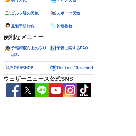
釣り天気
マリン天気
ゴルフ場の天気
スポーツ天気
℃観測】被災地・熊本へ
【台風15号 2026】北海道・東北に上陸
【台風13号 2026
風邪予防指数
乾燥指数
影響は？
の可能性も進路は定まらず（6日15時更
縄・奄美は荒天に警
新）
便利なメニュー
予報精度向上の取り
予報に関するFAQ
組み
SORASHOP
The Last 10-second
ウェザーニュース公式SNS