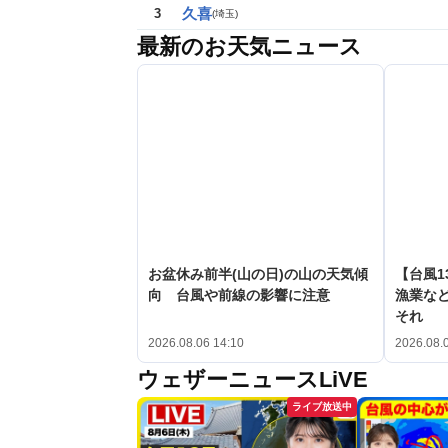
久喜
3
(
埼玉
)
最新のお天気ニュース
お盆休み前半(山の日)の山の天気傾
【台風1
向 台風や前線の影響に注意
漁業など
それ
2026.08.06 14:10
2026.08.
ウェザーニュースLiVE
ライブ放送中