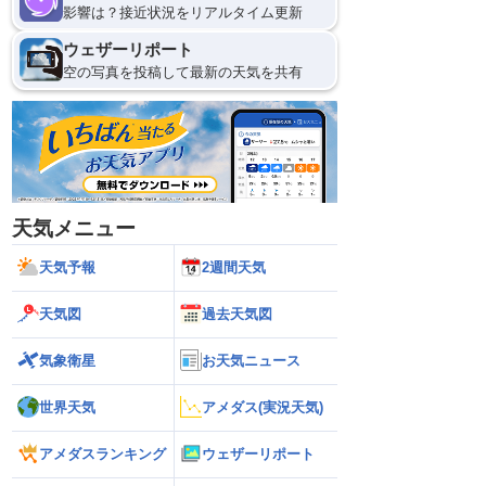
影響は？接近状況をリアルタイム更新
ウェザーリポート
空の写真を投稿して最新の天気を共有
天気メニュー
天気予報
2週間天気
天気図
過去天気図
気象衛星
お天気ニュース
世界天気
アメダス(実況天気)
アメダスランキング
ウェザーリポート