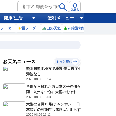
現在地
健康/生活
便利メニュー
風レーダー
雷レーダー
山の天気
花粉飛散情報
世界天気
お天気ニュース
もっと読む
熊本県熊本地方で地震 最大震度4
4
15
16
17
18
19
20
21
22
津波なし
2026.08.06 19:54
台風から離れた西日本太平洋側も
0
0
0
0
0
0
0
0
雨 九州を中心に大雨のおそれ
リ
ミリ
ミリ
ミリ
ミリ
ミリ
ミリ
ミリ
ミリ
2026.08.06 18:03
33
32
31
30
28
27
27
26
℃
℃
℃
℃
℃
℃
℃
℃
℃
大型の台風15号(チャンホン) 日
本接近の可能性も進路は定まらず
3
3
3
2
0
0
0
1
/s
m/s
m/s
m/s
m/s
m/s
m/s
m/s
m/s
2026.08.06 16:11