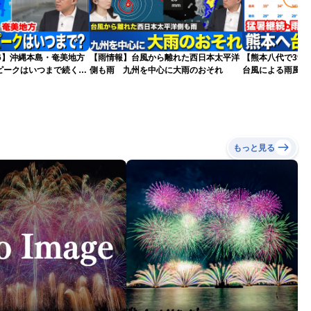
026】沖縄本島・奄美地方
【雨情報】台風から離れた西日本太平洋
【熊本八代で39
ピークはいつまで続く？
側も雨 九州を中心に大雨のおそれ
台風による雨風の
）
もっと見る