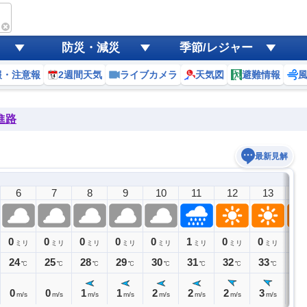
防災・減災
季節/レジャー
報・注意報
2週間天気
ライブカメラ
天気図
避難情報
進路
最新見解
6
7
8
9
10
11
12
13
1
0
0
0
0
0
1
0
0
0
ミリ
ミリ
ミリ
ミリ
ミリ
ミリ
ミリ
ミリ
ミ
24
25
28
29
30
31
32
33
33
℃
℃
℃
℃
℃
℃
℃
℃
0
0
1
1
2
2
2
3
3
m/s
m/s
m/s
m/s
m/s
m/s
m/s
m/s
m