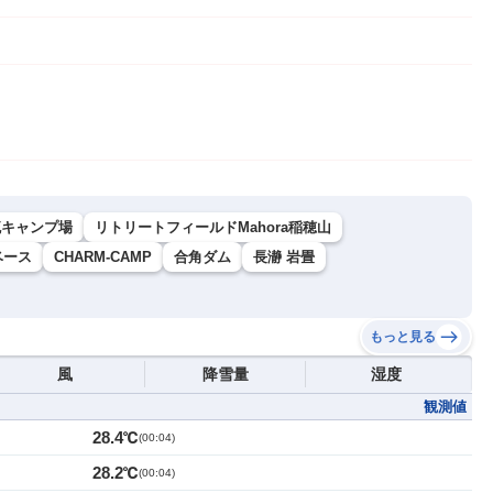
流キャンプ場
リトリートフィールドMahora稲穂山
゙ース
CHARM-CAMP
合角ダム
長瀞 岩畳
もっと見る
風
降雪量
湿度
観測値
28.4℃
(
00:04
)
28.2℃
(
00:04
)