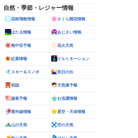
自然・季節・レジャー情報
花粉飛散情報
さくら開花情報
ほたる情報
あじさい情報
熱中症予報
花火天気
紅葉情報
イルミネーション
スキー＆スノボ
初日の出
初詣
天気痛予報
服装予報
お洗濯情報
紫外線情報
星空・天体情報
山の天気
空の天気