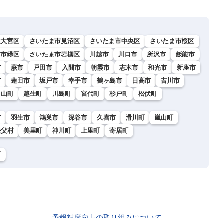
市大宮区
さいたま市見沼区
さいたま市中央区
さいたま市桜区
ま市緑区
さいたま市岩槻区
川越市
川口市
所沢市
飯能市
市
蕨市
戸田市
入間市
朝霞市
志木市
和光市
新座市
市
蓮田市
坂戸市
幸手市
鶴ヶ島市
日高市
吉川市
呂山町
越生町
川島町
宮代町
杉戸町
松伏町
市
羽生市
鴻巣市
深谷市
久喜市
滑川町
嵐山町
秩父村
美里町
神川町
上里町
寄居町
町
予報精度向上の取り組みについて