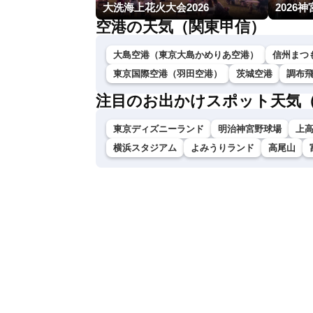
大洗海上花火大会2026
2026
空港の天気（関東甲信）
大島空港（東京大島かめりあ空港）
信州まつ
東京国際空港（羽田空港）
茨城空港
調布
注目のお出かけスポット天気
東京ディズニーランド
明治神宮野球場
上
横浜スタジアム
よみうりランド
高尾山