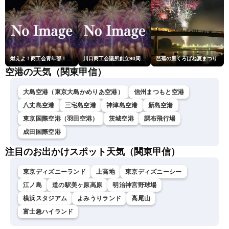
燃えよ！商工会青年部！！第23回こうのす花火大会
川口商工会議所創立90周年・青年部40周年・女性会30周年記念 第6回川口花火大会
芭蕉の里くろばね夏まつり
空港の天気（関東甲信）
大島空港（東京大島かめりあ空港）
信州まつもと空港
八丈島空港
三宅島空港
神津島空港
新島空港
東京国際空港（羽田空港）
茨城空港
調布飛行場
成田国際空港
注目のお出かけスポット天気（関東甲信）
東京ディズニーランド
上高地
東京ディズニーシー
江ノ島
道の駅美ヶ原高原
明治神宮野球場
横浜スタジアム
よみうりランド
高尾山
富士急ハイランド