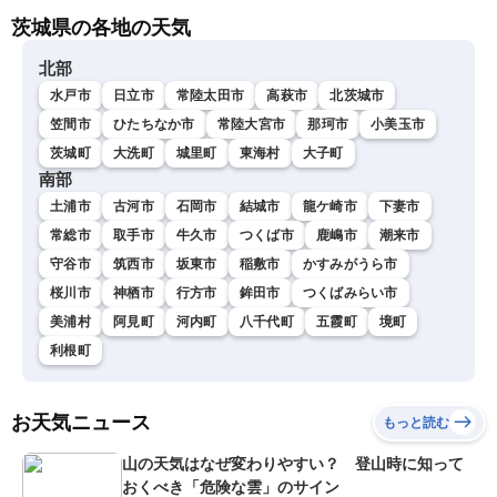
茨城県の各地の天気
北部
水戸市
日立市
常陸太田市
高萩市
北茨城市
笠間市
ひたちなか市
常陸大宮市
那珂市
小美玉市
茨城町
大洗町
城里町
東海村
大子町
南部
土浦市
古河市
石岡市
結城市
龍ケ崎市
下妻市
常総市
取手市
牛久市
つくば市
鹿嶋市
潮来市
守谷市
筑西市
坂東市
稲敷市
かすみがうら市
桜川市
神栖市
行方市
鉾田市
つくばみらい市
美浦村
阿見町
河内町
八千代町
五霞町
境町
利根町
お天気ニュース
もっと読む
山の天気はなぜ変わりやすい？ 登山時に知って
おくべき「危険な雲」のサイン