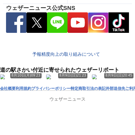
ウェザーニュース公式SNS
予報精度向上の取り組みについて
道の駅さかい付近に寄せられたウェザーリポート
8月10日(月)09:23
8月9日(日)21:23
8月9日(日)20:45
会社概要
利用規約
プライバシーポリシー
特定商取引法の表記
外部送信先
ご利
ウェザーニュース