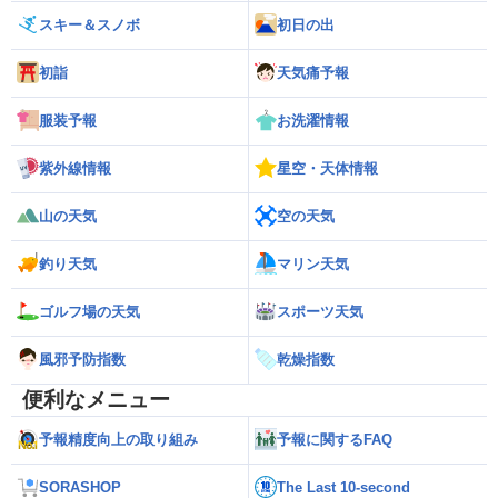
スキー＆スノボ
初日の出
初詣
天気痛予報
服装予報
お洗濯情報
紫外線情報
星空・天体情報
山の天気
空の天気
釣り天気
マリン天気
ゴルフ場の天気
スポーツ天気
風邪予防指数
乾燥指数
便利なメニュー
予報精度向上の取り組み
予報に関するFAQ
SORASHOP
The Last 10-second