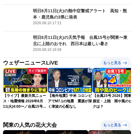
明日8月11日(火)の熱中症警戒アラート 高知・熊
本・鹿児島の3県に発表
2026.08.10 17:21
明日8月11日(火)の天気予報 台風15号が関東〜東
北に上陸のおそれ 西日本は厳しい暑さ
2026.08.10 16:56
ウェザーニュースLiVE
もっと見る
ライブ放送中
【ライブ】最新天気ニュー
【海外地震】中米 コロンビ
【台風15号 2026】関東
ス・地震情報 2026年8月
アでM7.1の地震 震源が深
接近・上陸 雨や風のピ
11(火)4:00〜／台風15号が
く津波の心配なし
クは？
関東に上陸のおそれ〈ウェ
ザーニュースLiVEモーニン
グ・福吉貴文〉／H3ロケッ
関東の人気の花火大会
もっと見る
ト「みちびき7号機」の打
上げ