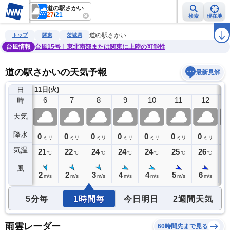
道の駅さかい
27
/
21
検索
現在地
雨雲レーダー
台風情報
地震情報
警報・注意報
2週間天気
ラ
道の駅さかい
トップ
関東
茨城県
台風情報
台風15号｜東北南部または関東に上陸の可能性
道の駅さかいの天気予報
最新見解
日
11日(火)
5
6
7
8
9
10
11
12
時
天気
降水
0
0
0
0
0
0
0
0
0
ミリ
ミリ
ミリ
ミリ
ミリ
ミリ
ミリ
ミリ
気温
21
21
22
24
24
24
25
26
2
℃
℃
℃
℃
℃
℃
℃
℃
風
2
2
2
3
4
4
5
6
7
m/s
m/s
m/s
m/s
m/s
m/s
m/s
m/s
5分毎
1時間毎
今日明日
2週間天気
雨雲レーダー
60時間先まで見る