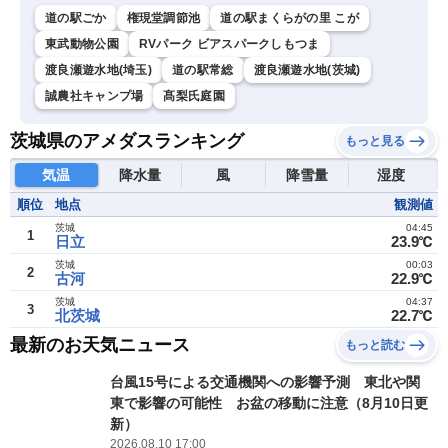
道の駅ごか
権現堂調節池
道の駅まくらがの里 こが
東武動物公園
RVパーク ビアスパークしもつま
渡良瀬遊水地(埼玉)
道の駅常総
渡良瀬遊水地(茨城)
誠農社キャンプ場
髙梨氏庭園
茨城県のアメダスランキング
もっと見る
気温
降水量
風
降雪量
湿度
順位
地点
観測値
茨城
04:45
1
日立
23.9℃
茨城
00:03
2
古河
22.9℃
茨城
04:37
3
北茨城
22.7℃
最新のお天気ニュース
もっと読む
台風15号による交通機関への影響予測 東北や関
東で影響の可能性 お盆の移動に注意（8月10日更
新）
2026.08.10 17:00