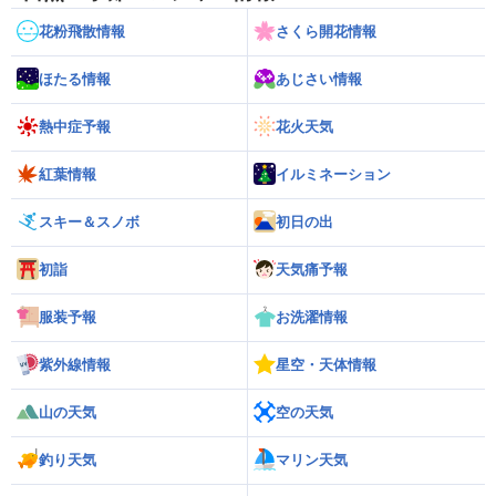
花粉飛散情報
さくら開花情報
ほたる情報
あじさい情報
熱中症予報
花火天気
紅葉情報
イルミネーション
スキー＆スノボ
初日の出
初詣
天気痛予報
服装予報
お洗濯情報
紫外線情報
星空・天体情報
山の天気
空の天気
釣り天気
マリン天気