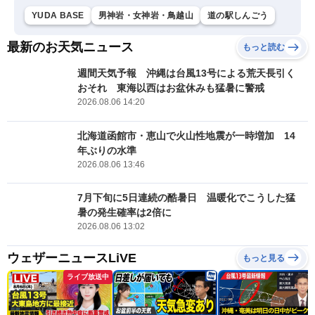
YUDA BASE
男神岩・女神岩・鳥越山
道の駅しんごう
最新のお天気ニュース
もっと読む
週間天気予報 沖縄は台風13号による荒天長引く
おそれ 東海以西はお盆休みも猛暑に警戒
2026.08.06 14:20
北海道函館市・恵山で火山性地震が一時増加 14
年ぶりの水準
2026.08.06 13:46
7月下旬に5日連続の酷暑日 温暖化でこうした猛
暑の発生確率は2倍に
2026.08.06 13:02
ウェザーニュースLiVE
もっと見る
ライブ放送中