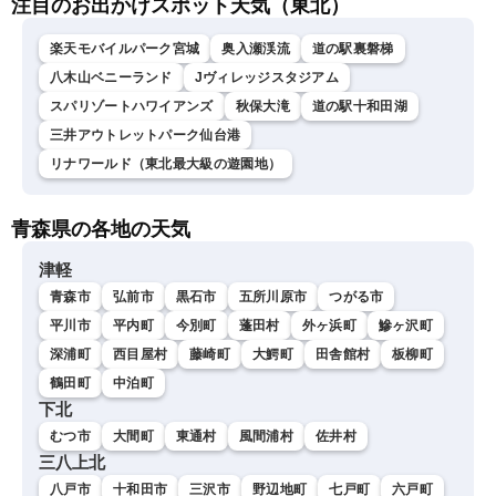
注目のお出かけスポット天気（東北）
楽天モバイルパーク宮城
奥入瀬渓流
道の駅裏磐梯
八木山ベニーランド
Jヴィレッジスタジアム
スパリゾートハワイアンズ
秋保大滝
道の駅十和田湖
三井アウトレットパーク仙台港
リナワールド（東北最大級の遊園地）
青森県の各地の天気
津軽
青森市
弘前市
黒石市
五所川原市
つがる市
平川市
平内町
今別町
蓬田村
外ヶ浜町
鰺ヶ沢町
深浦町
西目屋村
藤崎町
大鰐町
田舎館村
板柳町
鶴田町
中泊町
下北
むつ市
大間町
東通村
風間浦村
佐井村
三八上北
八戸市
十和田市
三沢市
野辺地町
七戸町
六戸町