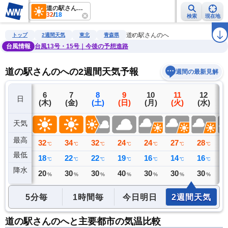
道の駅さんのへ
32
/
18
検索
現在地
雨雲レーダー
台風情報
地震情報
警報・注意報
2週間天気
ラ
道の駅さんのへ
トップ
2週間天気
東北
青森県
台風情報
台風13号・15号｜今後の予想進路
道の駅さんのへの2週間天気予報
週間の最新見解
5
6
7
8
9
10
11
12
日
(水)
(木)
(金)
(土)
(日)
(月)
(火)
(水)
(
天気
最高
31
32
34
32
24
24
27
28
2
℃
℃
℃
℃
℃
℃
℃
℃
最低
16
18
22
22
19
16
14
16
1
℃
℃
℃
℃
℃
℃
℃
℃
降水
0
20
30
30
40
30
30
30
3
ミリ
%
%
%
%
%
%
%
5分毎
1時間毎
今日明日
2週間天気
道の駅さんのへと主要都市の気温比較