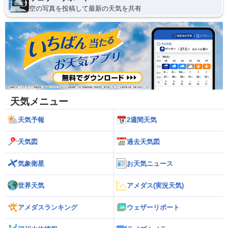
空の写真を投稿して最新の天気を共有
天気メニュー
天気予報
2週間天気
天気図
過去天気図
気象衛星
お天気ニュース
世界天気
アメダス(実況天気)
アメダスランキング
ウェザーリポート