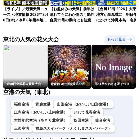
【ライブ】／最新天気ニュ
【お盆休みの天気】前半は
【台風13号 2026】大東
ース・地震情報 2026年8月
晴れてもにわか雨の可能性
地方が暴風域に 明日午
6日(木)／令和8年熊本地震
台風15号の動向にも注意
にかけて沖縄本島・奄美
情報／台風13号が大東島地
過する見込み 早めの備
方に最接近〈ウェザーニュ
を ※8月6日10時更新
ースLiVEアフタヌーン・青
東北の人気の花火大会
もっと見る
原桃香／本田竜也〉
第98回全国花火競技大会「大曲の花火」
青森ねぶた祭協賛第72回青森花火大会
第54回かわさき夏まつり花火大会「おらが自慢のでっかい花火」
空港の天気（東北）
福島空港
青森空港
山形空港（おいしい山形空港）
庄内空港（おいしい庄内空港）
いわて花巻空港
大館能代空港（あきた北空港）
秋田空港
仙台空港
三沢空港
福島スカイパーク（ふくしまスカイパーク）