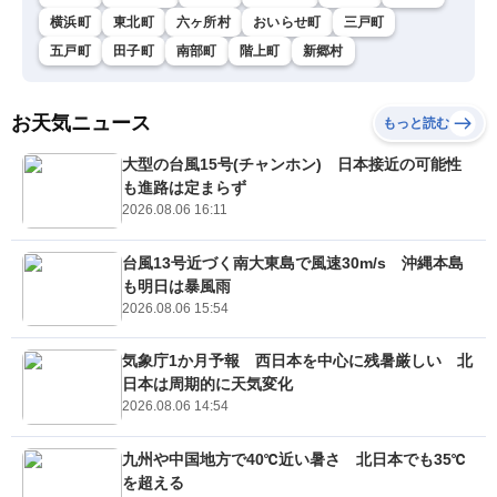
横浜町
東北町
六ヶ所村
おいらせ町
三戸町
五戸町
田子町
南部町
階上町
新郷村
お天気ニュース
もっと読む
大型の台風15号(チャンホン) 日本接近の可能性
も進路は定まらず
2026.08.06 16:11
台風13号近づく南大東島で風速30m/s 沖縄本島
も明日は暴風雨
2026.08.06 15:54
気象庁1か月予報 西日本を中心に残暑厳しい 北
日本は周期的に天気変化
2026.08.06 14:54
九州や中国地方で40℃近い暑さ 北日本でも35℃
を超える