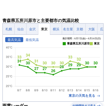
青森県五所川原市と主要都市の気温比較
札幌
仙台
金沢
東京
横浜
名古屋
京都
大阪
広
集計期間：8月7日(金)～8月16日(日)
最高気温
最低気温
青森県五所川原市
東京
東京の天気を見る
雨雲レーダー
60時間先まで見る