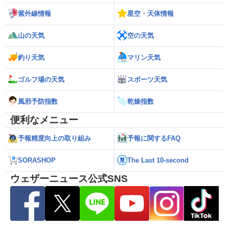
紫外線情報
星空・天体情報
山の天気
空の天気
釣り天気
マリン天気
ゴルフ場の天気
スポーツ天気
風邪予防指数
乾燥指数
便利なメニュー
予報精度向上の取り組み
予報に関するFAQ
SORASHOP
The Last 10-second
ウェザーニュース公式SNS