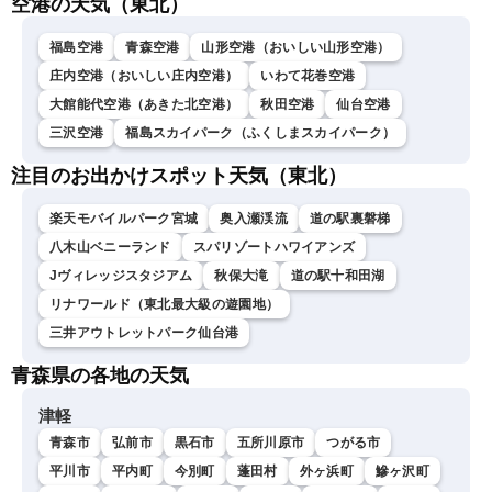
空港の天気（東北）
福島空港
青森空港
山形空港（おいしい山形空港）
庄内空港（おいしい庄内空港）
いわて花巻空港
大館能代空港（あきた北空港）
秋田空港
仙台空港
三沢空港
福島スカイパーク（ふくしまスカイパーク）
注目のお出かけスポット天気（東北）
楽天モバイルパーク宮城
奥入瀬渓流
道の駅裏磐梯
八木山ベニーランド
スパリゾートハワイアンズ
Jヴィレッジスタジアム
秋保大滝
道の駅十和田湖
リナワールド（東北最大級の遊園地）
三井アウトレットパーク仙台港
青森県の各地の天気
津軽
青森市
弘前市
黒石市
五所川原市
つがる市
平川市
平内町
今別町
蓬田村
外ヶ浜町
鰺ヶ沢町