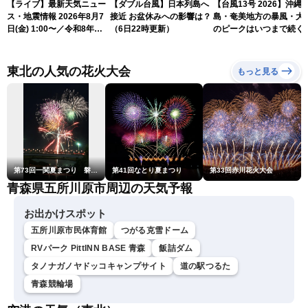
【ライブ】最新天気ニュー
【ダブル台風】日本列島へ
【台風13号 2026】沖縄
ス・地震情報 2026年8月7
接近 お盆休みへの影響は？
島・奄美地方の暴風・大
日(金) 1:00〜／令和8年熊
（6日22時更新）
のピークはいつまで続く
本地震情報 台風13号が沖
（6日18時更新）
縄に接近〈ウェザーニュー
スLiVE〉
東北の人気の花火大会
もっと見る
第73回一関夏まつり 磐井川川開き花火大会
第41回なとり夏まつり
第33回赤川花火大会
青森県五所川原市周辺の天気予報
お出かけスポット
五所川原市民体育館
つがる克雪ドーム
RVパーク PittINN BASE 青森
飯詰ダム
タノナガノヤドッコキャンプサイト
道の駅つるた
青森競輪場