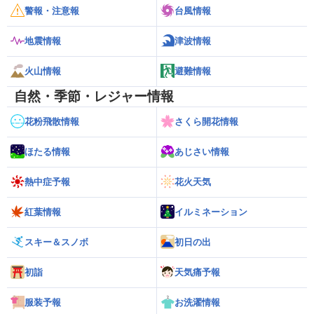
警報・注意報
台風情報
地震情報
津波情報
火山情報
避難情報
自然・季節・レジャー情報
花粉飛散情報
さくら開花情報
ほたる情報
あじさい情報
熱中症予報
花火天気
紅葉情報
イルミネーション
スキー＆スノボ
初日の出
初詣
天気痛予報
服装予報
お洗濯情報