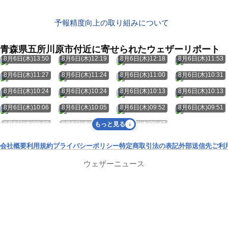
予報精度向上の取り組みについて
青森県五所川原市付近に寄せられたウェザーリポート
8月6日(木)13:50
8月6日(木)12:19
8月6日(木)12:18
8月6日(木)11:53
8月6日(木)11:27
8月6日(木)11:24
8月6日(木)11:00
8月6日(木)10:31
8月6日(木)10:24
8月6日(木)10:24
8月6日(木)10:13
8月6日(木)10:13
8月6日(木)10:06
8月6日(木)10:05
8月6日(木)09:52
8月6日(木)09:51
8月6日(木)09:48
8月6日(木)09:48
8月6日(木)09:47
もっと見る
会社概要
利用規約
プライバシーポリシー
特定商取引法の表記
外部送信先
ご利
ウェザーニュース