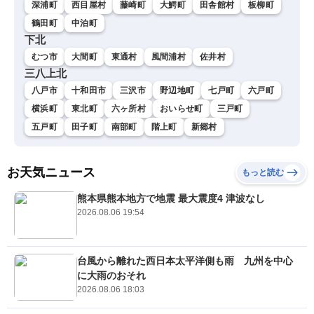
深浦町
西目屋村
藤崎町
大鰐町
田舎館村
板柳町
鶴田町
中泊町
下北
むつ市
大間町
東通村
風間浦村
佐井村
三八上北
八戸市
十和田市
三沢市
野辺地町
七戸町
六戸町
横浜町
東北町
六ヶ所村
おいらせ町
三戸町
五戸町
田子町
南部町
階上町
新郷村
お天気ニュース
もっと読む
熊本県熊本地方で地震 最大震度4 津波なし
2026.08.06 19:54
台風から離れた西日本太平洋側も雨 九州を中心
に大雨のおそれ
2026.08.06 18:03