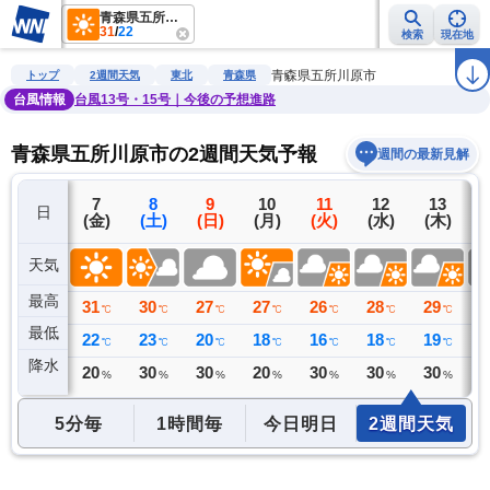
青森県五所川原市
31
/
22
検索
現在地
雨雲レーダー
台風情報
地震情報
警報・注意報
2週間天気
ラ
青森県五所川原市
トップ
2週間天気
東北
青森県
台風情報
台風13号・15号｜今後の予想進路
青森県五所川原市の2週間天気予報
週間の最新見解
6
7
8
9
10
11
12
13
日
(木)
(金)
(土)
(日)
(月)
(火)
(水)
(木)
(
天気
最高
31
31
30
27
27
26
28
29
2
℃
℃
℃
℃
℃
℃
℃
℃
最低
20
22
23
20
18
16
18
19
2
℃
℃
℃
℃
℃
℃
℃
℃
降水
0
20
30
30
20
30
30
30
4
ミリ
%
%
%
%
%
%
%
5分毎
1時間毎
今日明日
2週間天気