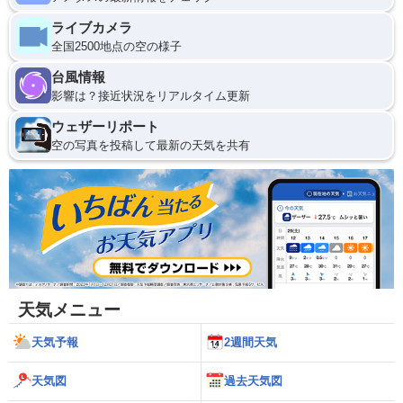
ライブカメラ
全国2500地点の空の様子
台風情報
影響は？接近状況をリアルタイム更新
ウェザーリポート
空の写真を投稿して最新の天気を共有
天気メニュー
天気予報
2週間天気
天気図
過去天気図