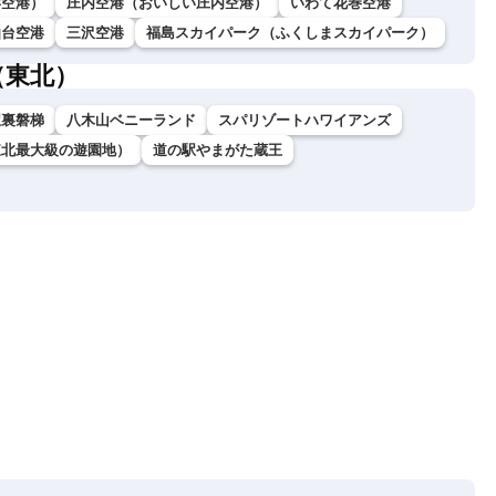
形空港）
庄内空港（おいしい庄内空港）
いわて花巻空港
仙台空港
三沢空港
福島スカイパーク（ふくしまスカイパーク）
（東北）
駅裏磐梯
八木山ベニーランド
スパリゾートハワイアンズ
東北最大級の遊園地）
道の駅やまがた蔵王