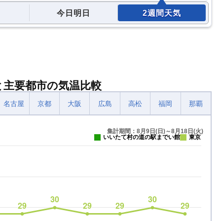
今日明日
2週間天気
と主要都市の気温比較
名古屋
京都
大阪
広島
高松
福岡
那覇
集計期間：8月9日(日)～8月18日(火)
いいたて村の道の駅までい館
東京