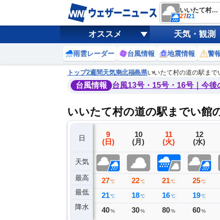
いいたて村の道の駅までい館
27
/
21
オススメ
天気・観測
雨雲レーダー
台風情報
地震情報
警
トップ
2週間天気
東北
福島県
いいたて村の道の駅まで
台風情報
台風13号・15号・16号｜今
いいたて村の道の駅までい館の
6
7
8
9
10
11
12
日
(木)
(金)
(土)
(日)
(月)
(火)
(水)
天気
最高
31
32
30
27
22
21
25
℃
℃
℃
℃
℃
℃
℃
最低
17
24
22
21
18
16
19
℃
℃
℃
℃
℃
℃
℃
降水
0
0
9
40
30
80
60
ミリ
ミリ
ミリ
%
%
%
%