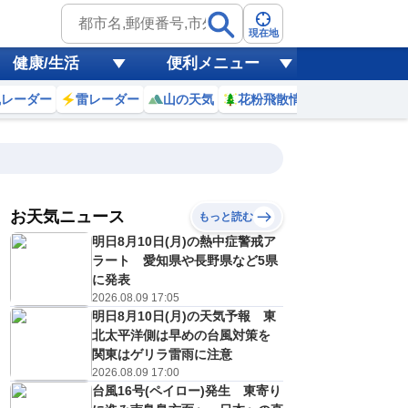
現在地
健康/生活
便利メニュー
風レーダー
雷レーダー
山の天気
花粉飛散情報
世界天気
お天気ニュース
もっと読む
20
21
22
23
明日8月10日(月)の熱中症警戒ア
(木)
(金)
(土)
(日)
予報の
ラート 愛知県や長野県など5県
E
E
E
E
信頼度
高
に発表
A
2026.08.09 17:05
B
明日8月10日(月)の天気予報 東
C
9
28
25
28
D
北太平洋側は早めの台風対策を
℃
℃
℃
℃
E
関東はゲリラ雷雨に注意
0
20
20
20
低
℃
℃
℃
℃
2026.08.09 17:00
？
0
40
40
40
台風16号(ペイロー)発生 東寄り
%
%
%
%