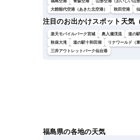
福島空港
青森空港
山形空港（おいしい山
大館能代空港（あきた北空港）
秋田空港
注目のお出かけスポット天気
楽天モバイルパーク宮城
奥入瀬渓流
道の
秋保大滝
道の駅十和田湖
リナワールド（
三井アウトレットパーク仙台港
福島県の各地の天気