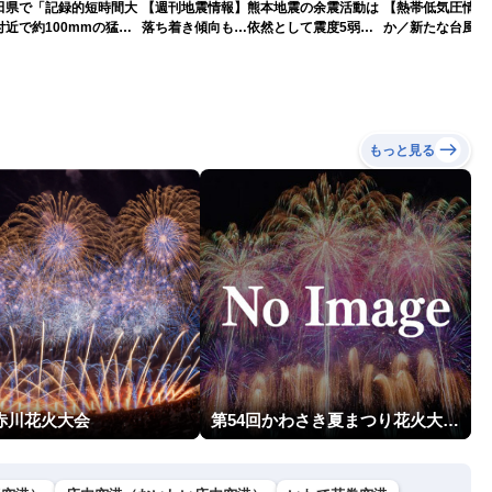
田県で「記録的短時間大
【週刊地震情報】熊本地震の余震活動は
【熱帯低気圧情報 
近で約100mmの猛烈
落ち着き傾向も…依然として震度5弱警
か／新たな台風発
戒
本への影響は？(9日
もっと見る
回赤川花火大会
第54回かわさき夏まつり花火大会「おらが自慢のでっかい花火」