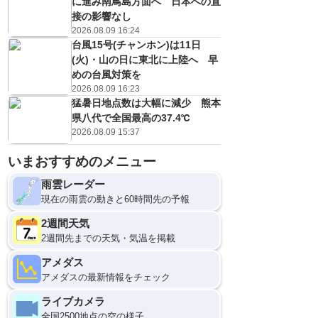
に進み南鳥島方面へ 日本への直
接の影響なし
2026.08.09 16:24
台風15号(チャンホン)は11日
(火)・山の日に東北に上陸へ 早
めの台風対策を
2026.08.09 16:23
猛暑日地点数は大幅に減少 熊本
県八代で全国最高の37.4℃
2026.08.09 15:37
いまおすすめのメニュー
雨雲レーダー
現在の雨雲の動きと60時間先の予報
2週間天気
2週間先までの天気・気温を掲載
アメダス
アメダスの最新情報をチェック
ライブカメラ
全国2500地点の空の様子