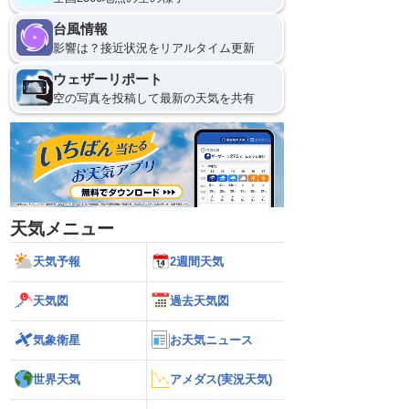
台風情報
影響は？接近状況をリアルタイム更新
ウェザーリポート
空の写真を投稿して最新の天気を共有
天気メニュー
天気予報
2週間天気
天気図
過去天気図
気象衛星
お天気ニュース
世界天気
アメダス(実況天気)