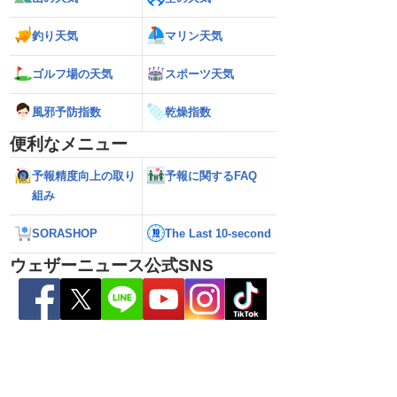
2026】台風16号発生
【ゲリラ雷雨情報】東北〜中国地方の広
【台風15号 202
生予想 今後の進路と日
い範囲で急な雷雨に警戒
陸のおそれ 最新の
釣り天気
マリン天気
 12時更新)
（9日6時更新）
ゴルフ場の天気
スポーツ天気
風邪予防指数
乾燥指数
便利なメニュー
予報精度向上の取り
予報に関するFAQ
組み
SORASHOP
The Last 10-second
ウェザーニュース公式SNS