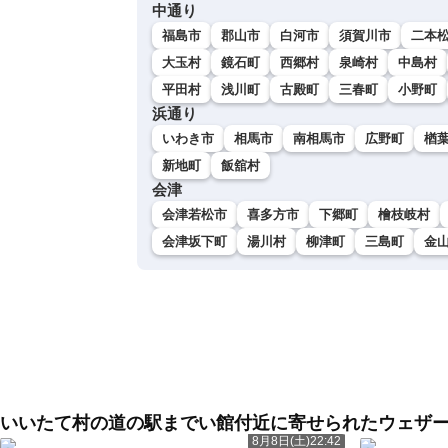
中通り
福島市
郡山市
白河市
須賀川市
二本
大玉村
鏡石町
西郷村
泉崎村
中島村
平田村
浅川町
古殿町
三春町
小野町
浜通り
いわき市
相馬市
南相馬市
広野町
楢
新地町
飯舘村
会津
会津若松市
喜多方市
下郷町
檜枝岐村
会津坂下町
湯川村
柳津町
三島町
金
いいたて村の道の駅までい館付近に寄せられたウェザ
8月8日(土)22:42