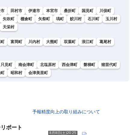
松市
田村市
伊達市
本宮市
桑折町
国見町
川俣町
矢吹町
棚倉町
矢祭町
塙町
鮫川村
石川町
玉川村
天栄村
葉町
富岡町
川内村
大熊町
双葉町
浪江町
葛尾村
只見町
南会津町
北塩原村
西会津町
磐梯町
猪苗代町
山町
昭和村
会津美里町
予報精度向上の取り組みについて
ーリポート
8月8日(土)20:25