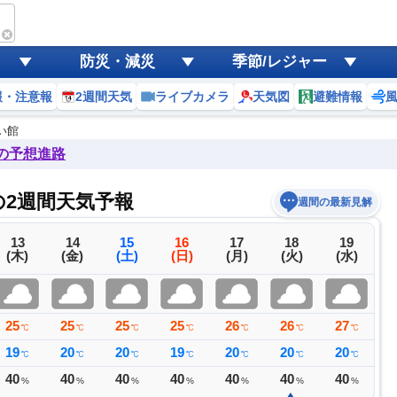
防災・減災
季節/レジャー
報・注意報
2週間天気
ライブカメラ
天気図
避難情報
い館
後の予想進路
2週間天気予報
週間の最新見解
13
14
15
16
17
18
19
(木)
(金)
(土)
(日)
(月)
(火)
(水)
25
25
25
25
26
26
27
2
℃
℃
℃
℃
℃
℃
℃
19
20
20
19
20
20
20
2
℃
℃
℃
℃
℃
℃
℃
40
40
40
40
40
40
40
4
%
%
%
%
%
%
%