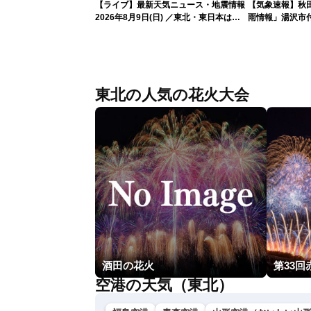
【ライブ】最新天気ニュース・地震情報
【気象速報】秋
2026年8月9日(日) ／東北・東日本は急
雨情報」湯沢市付
な雷雨に注意〈ウェザーニュースLiVEイ
な雨
ブニング・戸北美月／芳野達郎〉
東北の人気の花火大会
酒田の花火
第33
空港の天気（東北）