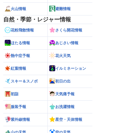
火山情報
避難情報
自然・季節・レジャー情報
花粉飛散情報
さくら開花情報
ほたる情報
あじさい情報
熱中症予報
花火天気
紅葉情報
イルミネーション
スキー＆スノボ
初日の出
初詣
天気痛予報
服装予報
お洗濯情報
紫外線情報
星空・天体情報
山の天気
空の天気