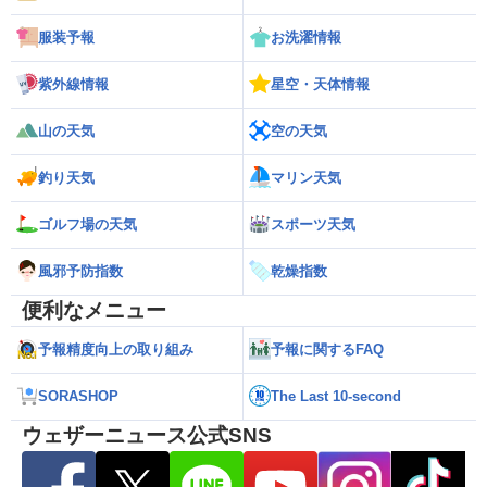
服装予報
お洗濯情報
紫外線情報
星空・天体情報
山の天気
空の天気
釣り天気
マリン天気
ゴルフ場の天気
スポーツ天気
風邪予防指数
乾燥指数
便利なメニュー
予報精度向上の取り組み
予報に関するFAQ
SORASHOP
The Last 10-second
ウェザーニュース公式SNS