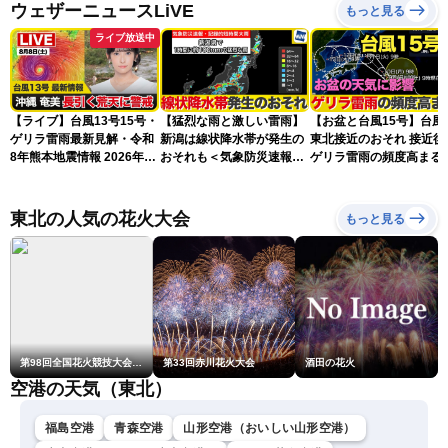
ウェザーニュースLiVE
もっと見る
ライブ放送中
【ライブ】台風13号15号・
【猛烈な雨と激しい雷雨】
【お盆と台風15号】台風
ゲリラ雷雨最新見解・令和
新潟は線状降水帯が発生の
東北接近のおそれ 接近後
8年熊本地震情報 2026年8
おそれも＜気象防災速報・
ゲリラ雷雨の頻度高まる
月8日(土)〈ウェザーニュー
記録的短時間大雨＞
スLiVEアフタヌーン・山岸
愛梨／芳野達郎〉最新天気
東北の人気の花火大会
もっと見る
ニュース・地震情報
第98回全国花火競技大会「大曲の花火」
第33回赤川花火大会
酒田の花火
空港の天気（東北）
福島空港
青森空港
山形空港（おいしい山形空港）