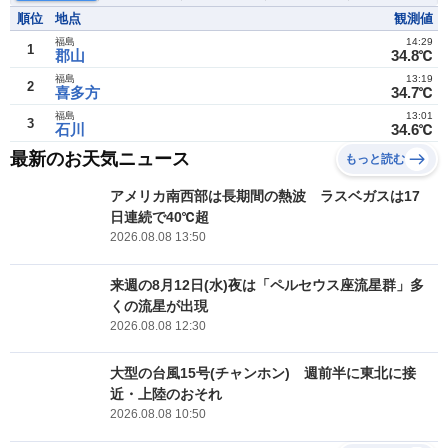
順位
地点
観測値
福島
14:29
1
郡山
34.8℃
福島
13:19
2
喜多方
34.7℃
福島
13:01
3
石川
34.6℃
最新のお天気ニュース
もっと読む
アメリカ南西部は長期間の熱波 ラスベガスは17
日連続で40℃超
2026.08.08 13:50
来週の8月12日(水)夜は「ペルセウス座流星群」多
くの流星が出現
2026.08.08 12:30
大型の台風15号(チャンホン) 週前半に東北に接
近・上陸のおそれ
2026.08.08 10:50