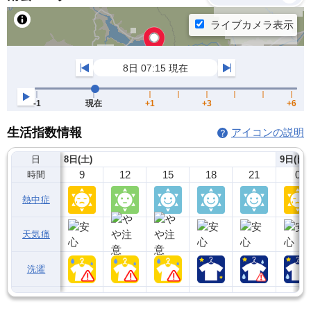
生活指数情報
アイコンの説明
日
8日(土)
9日(日)
9
12
15
18
21
0
時間
熱中症
天気痛
洗濯