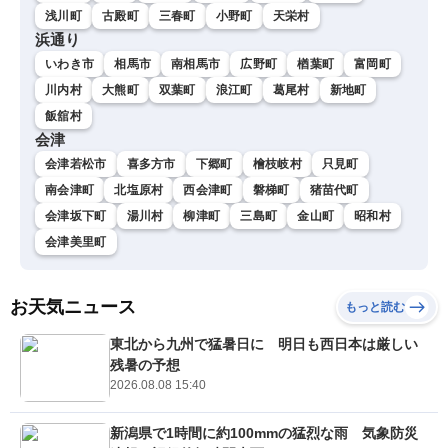
浅川町
古殿町
三春町
小野町
天栄村
浜通り
いわき市
相馬市
南相馬市
広野町
楢葉町
富岡町
川内村
大熊町
双葉町
浪江町
葛尾村
新地町
飯舘村
会津
会津若松市
喜多方市
下郷町
檜枝岐村
只見町
南会津町
北塩原村
西会津町
磐梯町
猪苗代町
会津坂下町
湯川村
柳津町
三島町
金山町
昭和村
会津美里町
お天気ニュース
もっと読む
東北から九州で猛暑日に 明日も西日本は厳しい
残暑の予想
2026.08.08 15:40
新潟県で1時間に約100mmの猛烈な雨 気象防災