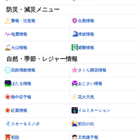
防災・減災メニュー
警報・注意報
台風情報
地震情報
津波情報
火山情報
避難情報
自然・季節・レジャー情報
花粉飛散情報
さくら開花情報
ほたる情報
あじさい情報
熱中症予報
花火天気
紅葉情報
イルミネーション
スキー＆スノボ
初日の出
初詣
天気痛予報