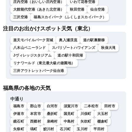
庄内空港（おいしい庄内空港）
いわて花巻空港
大館能代空港（あきた北空港）
秋田空港
仙台空港
三沢空港
福島スカイパーク（ふくしまスカイパーク）
注目のお出かけスポット天気（東北）
楽天モバイルパーク宮城
奥入瀬渓流
道の駅裏磐梯
八木山ベニーランド
スパリゾートハワイアンズ
秋保大滝
Jヴィレッジスタジアム
道の駅十和田湖
リナワールド（東北最大級の遊園地）
三井アウトレットパーク仙台港
福島県の各地の天気
中通り
福島市
郡山市
白河市
須賀川市
二本松市
田村市
伊達市
本宮市
桑折町
国見町
川俣町
大玉村
鏡石町
西郷村
泉崎村
中島村
矢吹町
棚倉町
矢祭町
塙町
鮫川村
石川町
玉川村
平田村