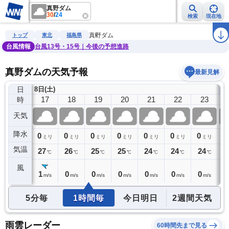
真野ダム
30
/
24
検索
現在地
雨雲レーダー
台風情報
地震情報
警報・注意報
2週間天気
ラ
真野ダム
トップ
東北
福島県
台風情報
台風13号・15号｜今後の予想進路
真野ダムの天気予報
最新見解
日
8日(土)
9
16
17
18
19
20
21
22
23
時
天気
降水
0
0
0
0
0
0
0
0
0
ミリ
ミリ
ミリ
ミリ
ミリ
ミリ
ミリ
ミリ
気温
28
27
26
25
25
24
24
24
2
℃
℃
℃
℃
℃
℃
℃
℃
風
1
1
0
0
0
0
0
0
0
m/s
m/s
m/s
m/s
m/s
m/s
m/s
m/s
5分毎
1時間毎
今日明日
2週間天気
雨雲レーダー
60時間先まで見る