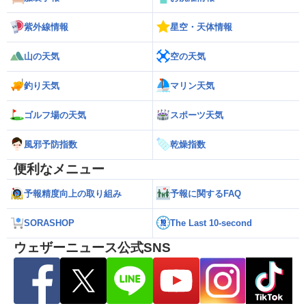
紫外線情報
星空・天体情報
山の天気
空の天気
釣り天気
マリン天気
ゴルフ場の天気
スポーツ天気
風邪予防指数
乾燥指数
便利なメニュー
予報精度向上の取り組み
予報に関するFAQ
SORASHOP
The Last 10-second
ウェザーニュース公式SNS