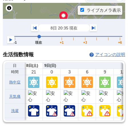
生活指数情報
アイコンの説明
日
8日(土)
9日(日)
21
0
3
6
9
12
時間
熱中症
天気痛
洗濯