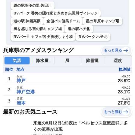
道の駅あゆの里 矢田川
BVパーク 香美の隠れ家ときめき矢田川ヴィレッジ
道の駅 神鍋高原
全但バス但馬ドーム
星の草原キャンプ場
風を感じる宙の森キャンプ場
道の駅ハチ北
RVパーク カフェ宿 夕香楼しょう和
RVパーク ハチ北
兵庫県のアメダスランキング
もっと見る
気温
降水量
風
降雪量
湿度
順位
地点
観測値
兵庫
00:06
1
神戸
28.9℃
兵庫
00:25
2
神戸空港
28.1℃
兵庫
01:36
3
洲本
27.8℃
最新のお天気ニュース
もっと読む
来週の8月12日(水)夜は「ペルセウス座流星群」多
くの流星が出現