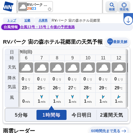
RVパーク 宙の森ホテル花郷里
29
/
23
検索
現在地
雨雲レーダー
台風情報
地震情報
警報・注意報
2週間天気
ラ
RVパーク 宙の森ホテル花郷里
トップ
近畿
兵庫県
台風情報
台風13号・15号｜今後の予想進路
RVパーク 宙の森ホテル花郷里の天気予報
最新見解
日
9日(日)
5
6
7
8
9
10
11
12
時
天気
降水
0
0
0
0
0
0
0
0
0
ミリ
ミリ
ミリ
ミリ
ミリ
ミリ
ミリ
ミリ
気温
23
23
25
26
27
28
29
29
2
℃
℃
℃
℃
℃
℃
℃
℃
風
0
0
1
1
1
1
1
1
1
m/s
m/s
m/s
m/s
m/s
m/s
m/s
m/s
5分毎
1時間毎
今日明日
2週間天気
雨雲レーダー
60時間先まで見る