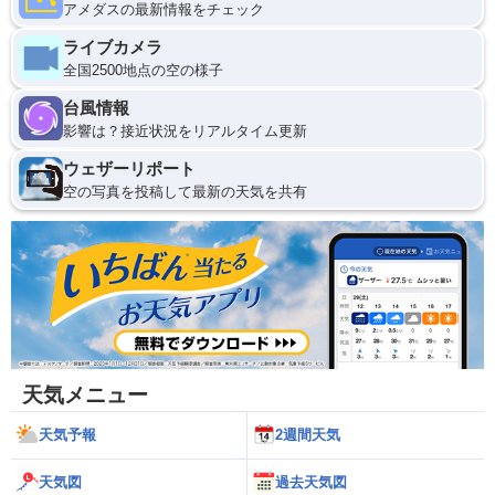
アメダスの最新情報をチェック
ライブカメラ
全国2500地点の空の様子
台風情報
影響は？接近状況をリアルタイム更新
ウェザーリポート
空の写真を投稿して最新の天気を共有
天気メニュー
天気予報
2週間天気
天気図
過去天気図