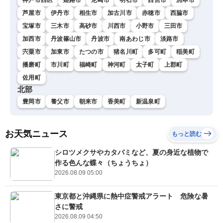
芦屋市
伊丹市
相生市
加古川市
赤穂市
西脇市
宝塚市
三木市
高砂市
川西市
小野市
三田市
加西市
丹波篠山市
丹波市
南あわじ市
淡路市
宍粟市
加東市
たつの市
猪名川町
多可町
稲美町
播磨町
市川町
福崎町
神河町
太子町
上郡町
佐用町
北部
豊岡市
養父市
朝来市
香美町
新温泉町
お天気ニュース
もっと読む
シロツメクサやカタバミなど、夏の身近な植物で
作る色んな蝶々（ちょうちょ）
2026.08.09 05:00
東京都と沖縄県に熱中症警戒アラート 危険な暑
さに警戒
2026.08.09 04:50