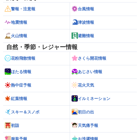
警報・注意報
台風情報
地震情報
津波情報
火山情報
避難情報
自然・季節・レジャー情報
花粉飛散情報
さくら開花情報
ほたる情報
あじさい情報
熱中症予報
花火天気
紅葉情報
イルミネーション
スキー＆スノボ
初日の出
初詣
天気痛予報
服装予報
お洗濯情報