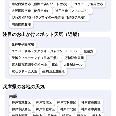
南紀白浜空港（熊野白浜リゾート空港）
コウノトリ但馬空港
大阪国際空港（伊丹空港）
神戸空港（マリンエア）
びわ湖ＭPPG パラグライダー飛行場（MPG琵琶湖）
関西国際空港
注目のお出かけスポット天気（近畿）
阪神甲子園球場
ユニバーサル・スタジオ・ジャパン（ＵＳＪ）
琵琶湖
天橋立ビューランド（日本三景）
万博記念公園
東大阪市花園ラグビー場
嵐山
大阪城ホール
京セラドーム大阪
生駒山上遊園地
兵庫県の各地の天気
南部
神戸市東灘区
神戸市灘区
神戸市兵庫区
神戸市長田区
神戸市須磨区
神戸市垂水区
神戸市北区
神戸市中央区
神戸市西区
姫路市
尼崎市
明石市
西宮市
洲本市