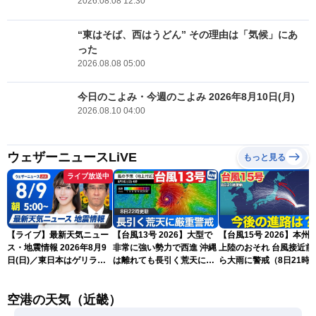
2026.08.08 12:30
“東はそば、西はうどん” その理由は「気候」にあ
った
2026.08.08 05:00
今日のこよみ・今週のこよみ 2026年8月10日(月)
2026.08.10 04:00
ウェザーニュースLiVE
もっと見る
ライブ放送中
【ライブ】最新天気ニュー
【台風13号 2026】大型で
【台風15号 2026】本州
ス・地震情報 2026年8月9
非常に強い勢力で西進 沖縄
上陸のおそれ 台風接近前
日(日)／東日本はゲリラ雷
は離れても長引く荒天に厳
ら大雨に警戒（8日21時
雨に注意 沖縄は引き続き
重警戒(8日22時更新)
新）
暴風雨に警戒〈ウェザーニ
空港の天気（近畿）
ュースLiVEモーニング・魚
住茉由／山口剛央〉