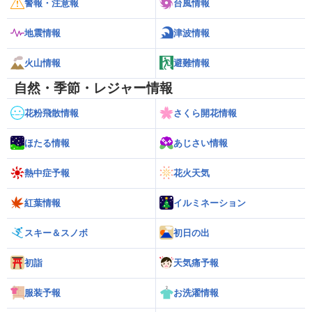
警報・注意報
台風情報
地震情報
津波情報
火山情報
避難情報
自然・季節・レジャー情報
花粉飛散情報
さくら開花情報
ほたる情報
あじさい情報
熱中症予報
花火天気
紅葉情報
イルミネーション
スキー＆スノボ
初日の出
初詣
天気痛予報
服装予報
お洗濯情報