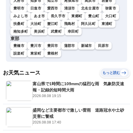
大府市
知多市
知立市
尾張旭市
高浜市
岩倉市
豊明市
日進市
愛西市
清須市
北名古屋市
弥富市
みよし市
あま市
長久手市
東郷町
豊山町
大口町
扶桑町
大治町
蟹江町
飛島村
阿久比町
東浦町
南知多町
美浜町
武豊町
幸田町
東部
豊橋市
豊川市
豊田市
蒲郡市
新城市
田原市
設楽町
東栄町
豊根村
お天気ニュース
もっと読む
富山県で1時間に109mmの猛烈な雨 気象防災速
報・記録的短時間大雨
2026.08.08 19:15
盛岡など主要都市で激しい雷雨 道路冠水や土砂
災害に警戒
2026.08.08 17:40