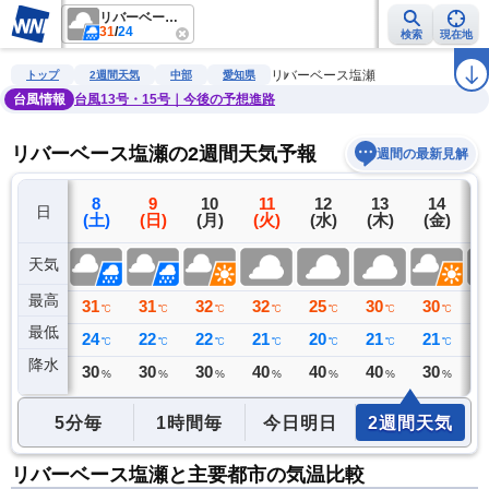
リバーベース塩瀬
31
/
24
検索
現在地
雨雲レーダー
台風情報
地震情報
警報・注意報
2週間天気
ラ
リバーベース塩瀬
トップ
2週間天気
中部
愛知県
台風情報
台風13号・15号｜今後の予想進路
リバーベース塩瀬の2週間天気予報
週間の最新見解
7
8
9
10
11
12
13
14
日
(金)
(土)
(日)
(月)
(火)
(水)
(木)
(金)
(
天気
最高
33
31
31
32
32
25
30
30
2
℃
℃
℃
℃
℃
℃
℃
℃
最低
24
24
22
22
21
20
21
21
2
℃
℃
℃
℃
℃
℃
℃
℃
降水
3
30
30
30
40
40
40
30
4
ミリ
%
%
%
%
%
%
%
5分毎
1時間毎
今日明日
2週間天気
リバーベース塩瀬と主要都市の気温比較