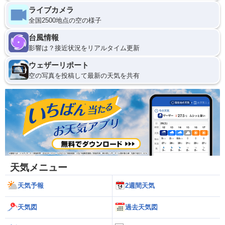
ライブカメラ
全国2500地点の空の様子
台風情報
影響は？接近状況をリアルタイム更新
ウェザーリポート
空の写真を投稿して最新の天気を共有
天気メニュー
天気予報
2週間天気
天気図
過去天気図