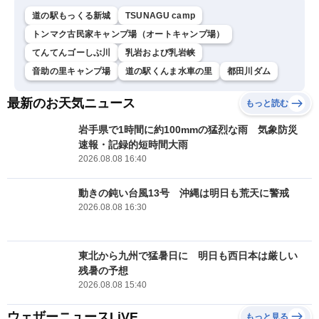
道の駅もっくる新城
TSUNAGU camp
トンマク古民家キャンプ場（オートキャンプ場）
てんてんゴーしぶ川
乳岩および乳岩峡
音助の里キャンプ場
道の駅くんま水車の里
都田川ダム
最新のお天気ニュース
もっと読む
岩手県で1時間に約100mmの猛烈な雨 気象防災
速報・記録的短時間大雨
2026.08.08 16:40
動きの鈍い台風13号 沖縄は明日も荒天に警戒
2026.08.08 16:30
東北から九州で猛暑日に 明日も西日本は厳しい
残暑の予想
2026.08.08 15:40
ウェザーニュースLiVE
もっと見る