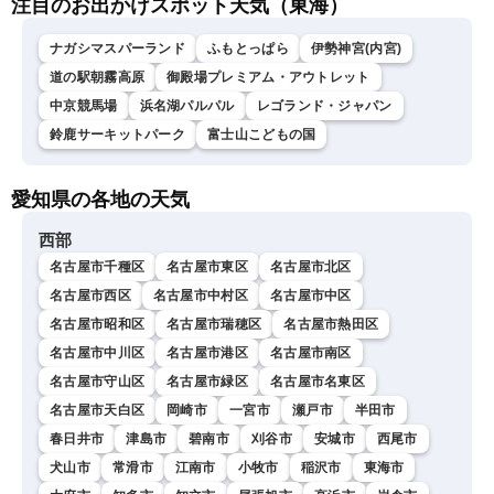
注目のお出かけスポット天気（東海）
ナガシマスパーランド
ふもとっぱら
伊勢神宮(内宮)
道の駅朝霧高原
御殿場プレミアム・アウトレット
中京競馬場
浜名湖パルパル
レゴランド・ジャパン
鈴鹿サーキットパーク
富士山こどもの国
愛知県の各地の天気
西部
名古屋市千種区
名古屋市東区
名古屋市北区
名古屋市西区
名古屋市中村区
名古屋市中区
名古屋市昭和区
名古屋市瑞穂区
名古屋市熱田区
名古屋市中川区
名古屋市港区
名古屋市南区
名古屋市守山区
名古屋市緑区
名古屋市名東区
名古屋市天白区
岡崎市
一宮市
瀬戸市
半田市
春日井市
津島市
碧南市
刈谷市
安城市
西尾市
犬山市
常滑市
江南市
小牧市
稲沢市
東海市