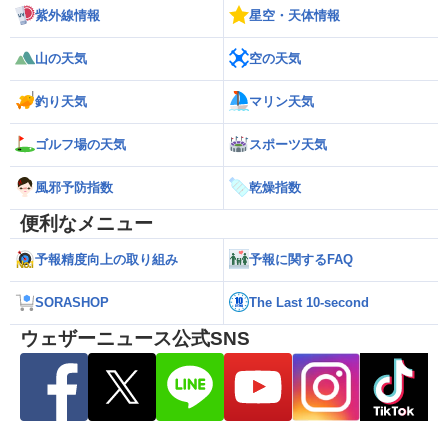
紫外線情報
星空・天体情報
山の天気
空の天気
釣り天気
マリン天気
ゴルフ場の天気
スポーツ天気
風邪予防指数
乾燥指数
便利なメニュー
予報精度向上の取り組み
予報に関するFAQ
SORASHOP
The Last 10-second
ウェザーニュース公式SNS