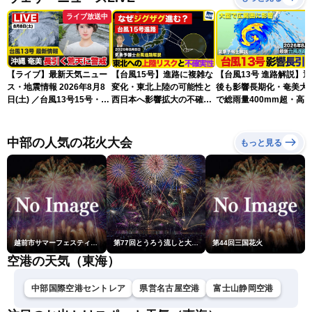
ライブ放送中
【ライブ】最新天気ニュー
【台風15号】進路に複雑な
【台風13号 進路解説】
ス・地震情報 2026年8月8
変化・東北上陸の可能性と
後も影響長期化・奄美大
日(土) ／台風13号15号・ゲ
西日本へ影響拡大の不確実
で総雨量400mm超・高
リラ雷雨最新見解・令和8
性
に要警戒（2026.08.08
年熊本地震情報〈ウェザー
16:00）
ニュースLiVEイブニング・
中部の人気の花火大会
もっと見る
小川千奈／芳野達郎〉
越前市サマーフェスティバル花火大会
第77回とうろう流しと大花火大会
第44回三国花火
空港の天気（東海）
中部国際空港セントレア
県営名古屋空港
富士山静岡空港