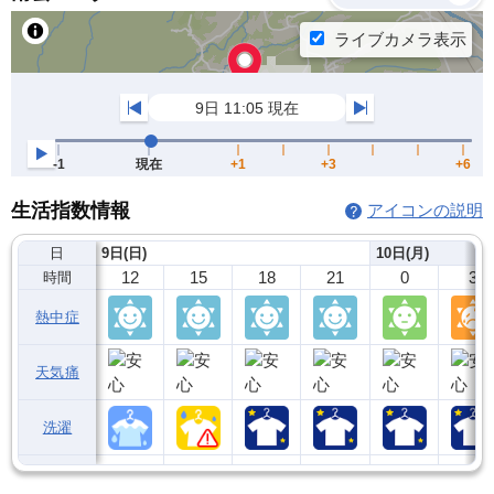
生活指数情報
アイコンの説明
日
9日(日)
10日(月)
12
15
18
21
0
3
時間
熱中症
天気痛
洗濯