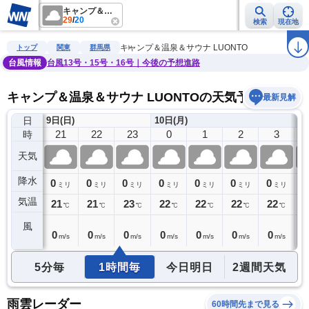
キャンプ＆温泉＆サウナ LUONTO
29
/
20
検索
現在地
雨雲レーダー
台風情報
地震情報
警報・注意報
2週間天気
ラ
キャンプ＆温泉＆サウナ LUONTO
トップ
関東
群馬県
台風情報
台風13号・15号・16号｜今後の予想進路
キャンプ＆温泉＆サウナ LUONTOの天気予報
最新見解
日
9日(日)
10日(月)
20
21
22
23
0
1
2
3
時
天気
降水
0
0
0
0
0
0
0
0
0
ミリ
ミリ
ミリ
ミリ
ミリ
ミリ
ミリ
ミリ
気温
21
21
21
23
22
22
22
22
2
℃
℃
℃
℃
℃
℃
℃
℃
風
0
0
0
0
0
0
0
0
0
m/s
m/s
m/s
m/s
m/s
m/s
m/s
m/s
5分毎
1時間毎
今日明日
2週間天気
雨雲レーダー
60時間先まで見る