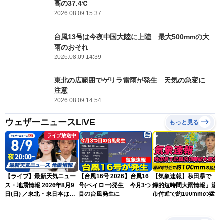
高の37.4℃
2026.08.09 15:37
台風13号は今夜中国大陸に上陸 最大500mmの大
雨のおそれ
2026.08.09 14:39
東北の広範囲でゲリラ雷雨が発生 天気の急変に
注意
2026.08.09 14:54
ウェザーニュースLiVE
もっと見る
ライブ放送中
【ライブ】最新天気ニュー
【台風16号 2026】台風16
【気象速報】秋田県で「
ス・地震情報 2026年8月9
号(ペイロー)発生 今月3つ
録的短時間大雨情報」湯
日(日) ／東北・東日本は急
目の台風発生に
市付近で約100mmの猛
な雷雨に注意〈ウェザーニ
な雨
ュースLiVEムーン・駒木結