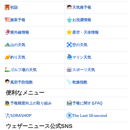
初詣
天気痛予報
服装予報
お洗濯情報
紫外線情報
星空・天体情報
山の天気
空の天気
釣り天気
マリン天気
ゴルフ場の天気
スポーツ天気
風邪予防指数
乾燥指数
便利なメニュー
予報精度向上の取り組み
予報に関するFAQ
SORASHOP
The Last 10-second
ウェザーニュース公式SNS