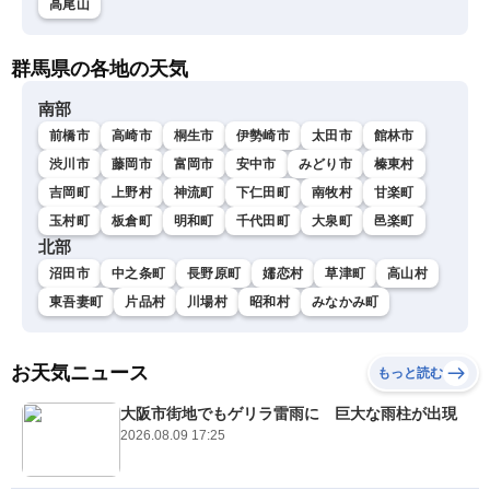
高尾山
群馬県の各地の天気
南部
前橋市
高崎市
桐生市
伊勢崎市
太田市
館林市
渋川市
藤岡市
富岡市
安中市
みどり市
榛東村
吉岡町
上野村
神流町
下仁田町
南牧村
甘楽町
玉村町
板倉町
明和町
千代田町
大泉町
邑楽町
北部
沼田市
中之条町
長野原町
嬬恋村
草津町
高山村
東吾妻町
片品村
川場村
昭和村
みなかみ町
お天気ニュース
もっと読む
大阪市街地でもゲリラ雷雨に 巨大な雨柱が出現
2026.08.09 17:25