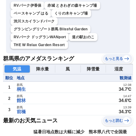
RVパーク伊香保
赤城 ときわぎの森キャンプ場
ベースキャンプ はる
くりの木キャンプ場
渋川スカイランドパーク
グランピングリゾート群馬 Blissful Garden
RVパーク ドッグランWANport
道の駅おのこ
THE W Relax Garden Resort
群馬県のアメダスランキング
もっと見る
気温
降水量
風
降雪量
湿度
順位
地点
観測値
群馬
12:38
1
桐生
34.7℃
群馬
14:47
2
館林
34.6℃
群馬
13:39
3
前橋
34.3℃
最新のお天気ニュース
もっと読む
猛暑日地点数は大幅に減少 熊本県八代で全国最