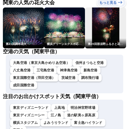
衣／芳野達郎〉
関東の人気の花火大会
もっと見る
第41回調布花火
横浜グリーンエクスポ応援 みなとみらいフェスティバル「スカイシンフォニーinヨコハマ presented byコロワイド」
第20回那須野ふるさと花火大会
空港の天気（関東甲信）
大島空港（東京大島かめりあ空港）
信州まつもと空港
八丈島空港
三宅島空港
神津島空港
新島空港
東京国際空港（羽田空港）
茨城空港
調布飛行場
成田国際空港
注目のお出かけスポット天気（関東甲信）
東京ディズニーランド
上高地
明治神宮野球場
東京ディズニーシー
江ノ島
道の駅美ヶ原高原
横浜スタジアム
よみうりランド
富士急ハイランド