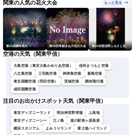
ーニュースLiVEムーン・戸
関東の人気の花火大会
もっと見る
北美月／芳野達郎〉
第41回調布花火
第59回常総きぬ川花火大会
第20回那須野ふるさと花火大会
空港の天気（関東甲信）
大島空港（東京大島かめりあ空港）
信州まつもと空港
八丈島空港
三宅島空港
神津島空港
新島空港
東京国際空港（羽田空港）
茨城空港
調布飛行場
成田国際空港
注目のお出かけスポット天気（関東甲信）
東京ディズニーランド
明治神宮野球場
上高地
東京ディズニーシー
江ノ島
道の駅美ヶ原高原
横浜スタジアム
よみうりランド
富士急ハイランド