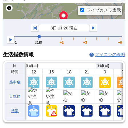
生活指数情報
アイコンの説明
日
8日(土)
9日(日)
12
15
18
21
0
3
時間
熱中症
天気痛
洗濯