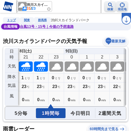
渋川スカイランドパーク
31
/
23
検索
現在地
雨雲レーダー
台風情報
地震情報
警報・注意報
2週間天気
ラ
渋川スカイランドパーク
トップ
関東
群馬県
台風情報
台風13号・15号｜今後の予想進路
渋川スカイランドパークの天気予報
最新見解
日
8日(土)
9日(日)
20
21
22
23
0
1
2
3
時
天気
降水
0
1
1
0
0
0
0
0
0
ミリ
ミリ
ミリ
ミリ
ミリ
ミリ
ミリ
ミリ
気温
24
23
23
23
23
23
23
22
2
℃
℃
℃
℃
℃
℃
℃
℃
風
0
0
0
0
0
0
0
0
0
m/s
m/s
m/s
m/s
m/s
m/s
m/s
m/s
5分毎
1時間毎
今日明日
2週間天気
雨雲レーダー
60時間先まで見る