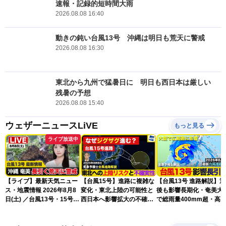
速報・記録的短時間大雨
2026.08.08 16:40
動きの鈍い台風13号 沖縄は明日も荒天に警戒
2026.08.08 16:30
東北から九州で猛暑日に 明日も西日本は厳しい
残暑の予想
2026.08.08 15:40
ウェザーニュースLiVE
もっと見る
ライブ放送中
【ライブ】最新天気ニュー
【台風15号】進路に複雑な
【台風13号 進路解説】
ス・地震情報 2026年8月8
変化・東北上陸の可能性と
後も影響長期化・奄美大
日(土) ／台風13号・15号
西日本へ影響拡大の不確実
で総雨量400mm超・高
ゲリラ雷雨最新見解 令和
性
に要警戒（2026.08.08
8年熊本地震情報〈ウェザ
16:00）