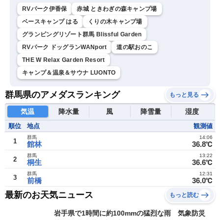
RVパーク伊香保
赤城 ときわぎの森キャンプ場
ベースキャンプ はる
くりの木キャンプ場
グランピングリゾート群馬 Blissful Garden
RVパーク ドッグランWANport
道の駅おのこ
THE W Relax Garden Resort
キャンプ＆温泉＆サウナ LUONTO
群馬県のアメダスランキング
もっと見る
気温
降水量
風
降雪量
湿度
順位
地点
観測値
群馬
14:06
1
館林
36.8℃
群馬
13:22
2
桐生
36.6℃
群馬
12:31
3
前橋
36.0℃
最新のお天気ニュース
もっと読む
岩手県で1時間に約100mmの猛烈な雨 気象防災