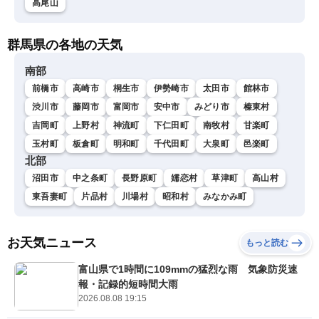
高尾山
群馬県の各地の天気
南部
前橋市
高崎市
桐生市
伊勢崎市
太田市
館林市
渋川市
藤岡市
富岡市
安中市
みどり市
榛東村
吉岡町
上野村
神流町
下仁田町
南牧村
甘楽町
玉村町
板倉町
明和町
千代田町
大泉町
邑楽町
北部
沼田市
中之条町
長野原町
嬬恋村
草津町
高山村
東吾妻町
片品村
川場村
昭和村
みなかみ町
お天気ニュース
もっと読む
富山県で1時間に109mmの猛烈な雨 気象防災速
報・記録的短時間大雨
2026.08.08 19:15