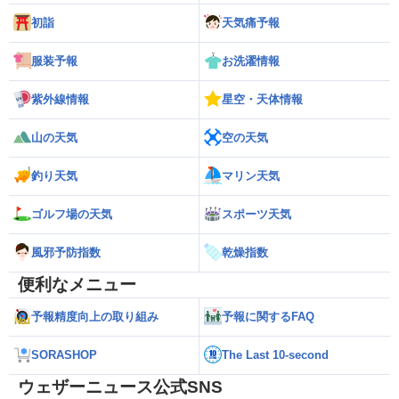
初詣
天気痛予報
服装予報
お洗濯情報
紫外線情報
星空・天体情報
山の天気
空の天気
釣り天気
マリン天気
ゴルフ場の天気
スポーツ天気
風邪予防指数
乾燥指数
便利なメニュー
予報精度向上の取り組み
予報に関するFAQ
SORASHOP
The Last 10-second
ウェザーニュース公式SNS