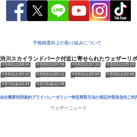
予報精度向上の取り組みについて
渋川スカイランドパーク付近に寄せられたウェザーリ
8月8日(土)08:14
8月8日(土)07:24
8月8日(土)07:19
8月8日(土)05:19
8月8日(土)05:12
8月8日(土)05:11
8月8日(土)05:09
8月8日(土)02:43
8月7日(金)22:44
8月7日(金)21:49
会社概要
利用規約
プライバシーポリシー
特定商取引法の表記
外部送信先
ご利
ウェザーニュース