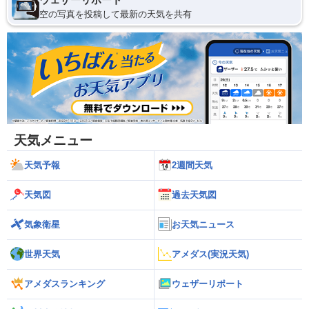
空の写真を投稿して最新の天気を共有
天気メニュー
天気予報
2週間天気
天気図
過去天気図
気象衛星
お天気ニュース
世界天気
アメダス(実況天気)
アメダスランキング
ウェザーリポート