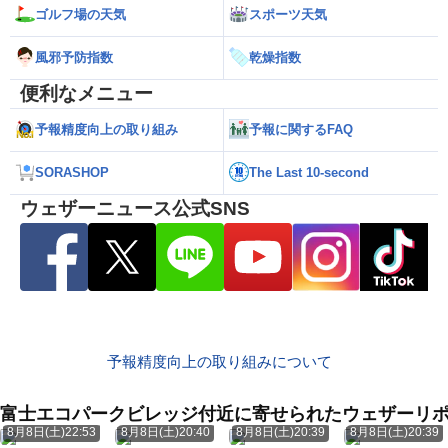
ゴルフ場の天気
スポーツ天気
風邪予防指数
乾燥指数
便利なメニュー
予報精度向上の取り組み
予報に関するFAQ
SORASHOP
The Last 10-second
ウェザーニュース公式SNS
予報精度向上の取り組みについて
富士エコパークビレッジ付近に寄せられたウェザーリ
8月8日(土)22:53
8月8日(土)20:40
8月8日(土)20:39
8月8日(土)20:39