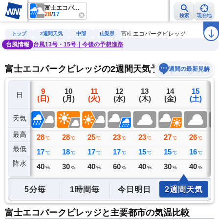
富士エコパークビレッジ
28
/
17
検索
現在地
雨雲レーダー
台風情報
地震情報
警報・注意報
2週間天気
ラ
富士エコパークビレッジ
トップ
2週間天気
中部
山梨県
台風情報
台風13号・15号｜今後の予想進路
富士エコパークビレッジの2週間天気予報
週間の最新見解
8
9
10
11
12
13
14
15
日
(土)
(日)
(月)
(火)
(水)
(木)
(金)
(土)
(
天気
最高
28
28
28
25
23
23
27
26
2
℃
℃
℃
℃
℃
℃
℃
℃
最低
18
17
18
17
17
15
15
16
1
℃
℃
℃
℃
℃
℃
℃
℃
降水
0
40
30
40
60
40
30
40
4
ミリ
%
%
%
%
%
%
%
5分毎
1時間毎
今日明日
2週間天気
富士エコパークビレッジと主要都市の気温比較