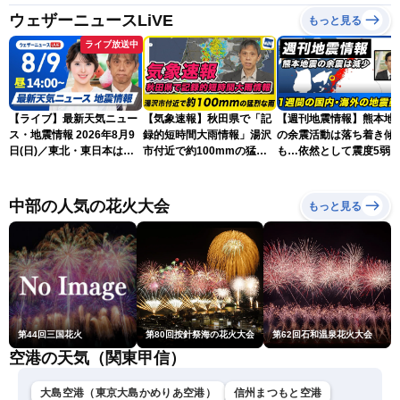
ウェザーニュースLiVE
もっと見る
ライブ放送中
【ライブ】最新天気ニュー
【気象速報】秋田県で「記
【週刊地震情報】熊本地
ス・地震情報 2026年8月9
録的短時間大雨情報」湯沢
の余震活動は落ち着き傾
日(日)／東北・東日本は急
市付近で約100mmの猛烈
も…依然として震度5弱
な雷雨に注意〈ウェザーニ
な雨
戒
ュースLiVEアフタヌーン・
小川千奈／芳野達郎〉
中部の人気の花火大会
もっと見る
第44回三国花火
第80回按針祭海の花火大会
第62回石和温泉花火大会
空港の天気（関東甲信）
大島空港（東京大島かめりあ空港）
信州まつもと空港