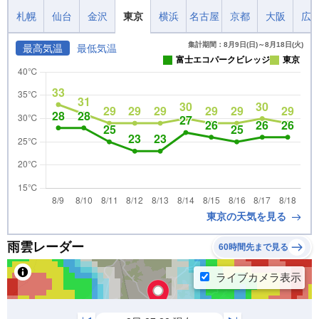
札幌
仙台
金沢
東京
横浜
名古屋
京都
大阪
広
集計期間：8月9日(日)～8月18日(火)
最高気温
最低気温
富士エコパークビレッジ
東京
東京の天気を見る
雨雲レーダー
60時間先まで見る