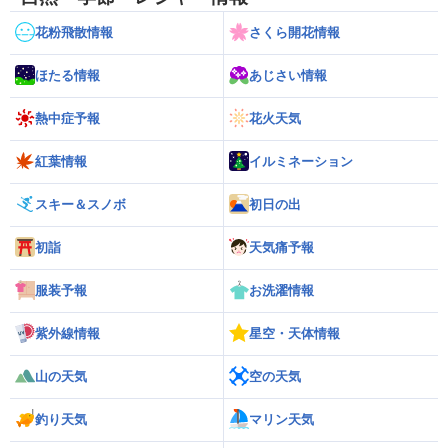
花粉飛散情報
さくら開花情報
ほたる情報
あじさい情報
熱中症予報
花火天気
紅葉情報
イルミネーション
スキー＆スノボ
初日の出
初詣
天気痛予報
服装予報
お洗濯情報
紫外線情報
星空・天体情報
山の天気
空の天気
釣り天気
マリン天気