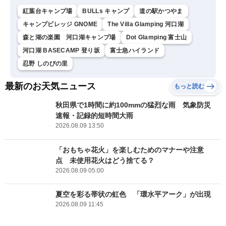
紅葉台キャンプ場
BULLs キャンプ
道の駅かつやま
キャンプビレッジ GNOME
The Villa Glamping 河口湖
森と湖の楽園 河口湖キャンプ場
Dot Glamping 富士山
河口湖 BASECAMP 登り坂
富士急ハイランド
忍野 しのびの里
最新のお天気ニュース
もっと読む
秋田県で1時間に約100mmの猛烈な雨 気象防災
速報・記録的短時間大雨
2026.08.09 13:50
「おもちゃ花火」を楽しむためのマナーや注意
点 未使用花火はどう捨てる？
2026.08.09 05:00
夏空を彩る帯状の虹色 「環水平アーク」が出現
2026.08.09 11:45