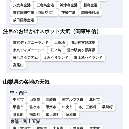
八丈島空港
三宅島空港
神津島空港
新島空港
東京国際空港（羽田空港）
茨城空港
調布飛行場
成田国際空港
注目のお出かけスポット天気（関東甲信）
東京ディズニーランド
上高地
明治神宮野球場
東京ディズニーシー
江ノ島
道の駅美ヶ原高原
横浜スタジアム
よみうりランド
富士急ハイランド
高尾山
山梨県の各地の天気
中・西部
甲府市
山梨市
韮崎市
南アルプス市
北杜市
甲斐市
笛吹市
甲州市
中央市
市川三郷町
早川町
身延町
南部町
富士川町
昭和町
東部・富士五湖
富士吉田市
都留市
大月市
上野原市
道志村