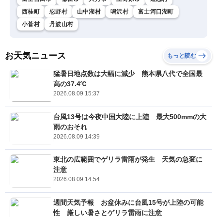
西桂町
忍野村
山中湖村
鳴沢村
富士河口湖町
小菅村
丹波山村
お天気ニュース
もっと読む
猛暑日地点数は大幅に減少 熊本県八代で全国最
高の37.4℃
2026.08.09 15:37
台風13号は今夜中国大陸に上陸 最大500mmの大
雨のおそれ
2026.08.09 14:39
東北の広範囲でゲリラ雷雨が発生 天気の急変に
注意
2026.08.09 14:54
週間天気予報 お盆休みに台風15号が上陸の可能
性 厳しい暑さとゲリラ雷雨に注意