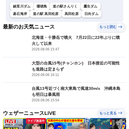
綾里川ダム
珊琥島
道の駅さんりく
鷹生ダム
碁石海岸
道の駅 高田松原
高田松原
日向ダム
最新のお天気ニュース
もっと読む
北海道・十勝岳で噴火 7月22日に22年ぶりに噴
火して以来
2026.08.06 15:47
大型の台風15号(チャンホン) 日本接近の可能性
も進路は定まらず
2026.08.06 16:11
台風13号近づく南大東島で風速30m/s 沖縄本島
も明日は暴風雨
2026.08.06 15:54
ウェザーニュースLiVE
もっと見る
ライブ放送中