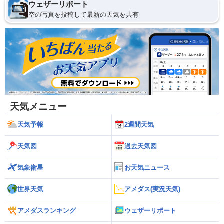
ウェザーリポート
空の写真を投稿して最新の天気を共有
天気メニュー
天気予報
2週間天気
天気図
過去天気図
気象衛星
お天気ニュース
世界天気
アメダス(実況天気)
アメダスランキング
ウェザーリポート