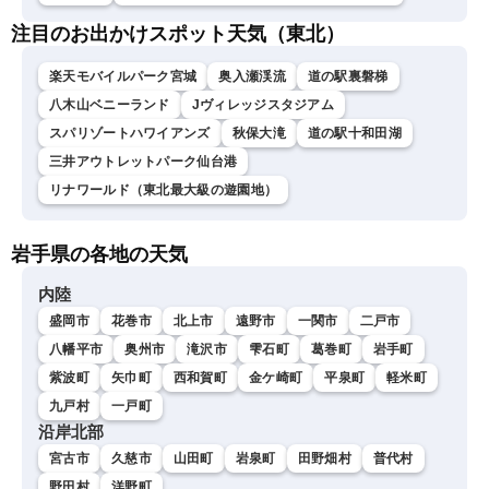
注目のお出かけスポット天気（東北）
楽天モバイルパーク宮城
奥入瀬渓流
道の駅裏磐梯
八木山ベニーランド
Jヴィレッジスタジアム
スパリゾートハワイアンズ
秋保大滝
道の駅十和田湖
三井アウトレットパーク仙台港
リナワールド（東北最大級の遊園地）
岩手県の各地の天気
内陸
盛岡市
花巻市
北上市
遠野市
一関市
二戸市
八幡平市
奥州市
滝沢市
雫石町
葛巻町
岩手町
紫波町
矢巾町
西和賀町
金ケ崎町
平泉町
軽米町
九戸村
一戸町
沿岸北部
宮古市
久慈市
山田町
岩泉町
田野畑村
普代村
野田村
洋野町