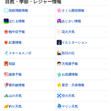
自然・季節・レジャー情報
花粉飛散情報
さくら開花情報
ほたる情報
あじさい情報
熱中症予報
花火天気
紅葉情報
イルミネーション
スキー＆スノボ
初日の出
初詣
天気痛予報
服装予報
お洗濯情報
紫外線情報
星空・天体情報
山の天気
空の天気
釣り天気
マリン天気