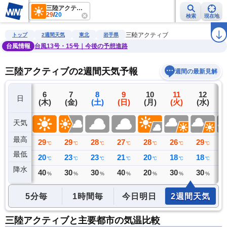
三陸アクティブ
29
/
20
検索
現在地
雨雲レーダー
台風情報
地震情報
警報・注意報
2週間天気
ラ
三陸アクティブ
トップ
2週間天気
東北
岩手県
台風情報
台風13号・15号｜今後の予想進路
三陸アクティブの2週間天気予報
週間の最新見解
5
6
7
8
9
10
11
12
日
(水)
(木)
(金)
(土)
(日)
(月)
(火)
(水)
(
天気
最高
26
29
29
28
27
28
26
29
2
℃
℃
℃
℃
℃
℃
℃
℃
最低
17
20
23
23
21
20
18
18
2
℃
℃
℃
℃
℃
℃
℃
℃
降水
0
40
30
30
40
20
30
30
3
ミリ
%
%
%
%
%
%
%
5分毎
1時間毎
今日明日
2週間天気
三陸アクティブと主要都市の気温比較