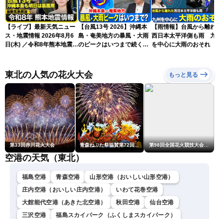
【ライブ】最新天気ニュー
【台風13号 2026】沖縄本
【雨情報】台風から離れ
ス・地震情報 2026年8月6
島・奄美地方の暴風・大雨
西日本太平洋側も雨 九
日(木) ／令和8年熊本地震情
のピークはいつまで続く？
を中心に大雨のおそれ
報 沖縄・奄美を台風13号
（6日18時更新）
が直撃〈ウェザーニュース
LiVEムーン・駒木結衣／本
東北の人気の花火大会
もっと見る
田竜也〉
第33回赤川花火大会
青森ねぶた祭協賛第72回青森花火大会
第98回全国花火競技大会「大曲の花火」
空港の天気（東北）
福島空港
青森空港
山形空港（おいしい山形空港）
庄内空港（おいしい庄内空港）
いわて花巻空港
大館能代空港（あきた北空港）
秋田空港
仙台空港
三沢空港
福島スカイパーク（ふくしまスカイパーク）