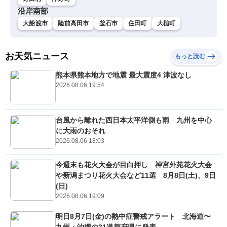
沿岸南部
大船渡市
陸前高田市
釜石市
住田町
大槌町
お天気ニュース
もっと読む
熊本県熊本地方で地震 最大震度4 津波なし
2026.08.06 19:54
台風から離れた西日本太平洋側も雨 九州を中心
に大雨のおそれ
2026.08.06 18:03
今週末も花火大会が目白押し 神宮外苑花火大会
や新潟まつり花火大会など11選 8月8日(土)、9日
(日)
2026.08.06 19:09
明日8月7日(金)の熱中症警戒アラート 北海道〜