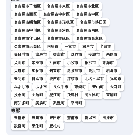
名古屋市千種区
名古屋市東区
名古屋市北区
名古屋市西区
名古屋市中村区
名古屋市中区
名古屋市昭和区
名古屋市瑞穂区
名古屋市熱田区
名古屋市中川区
名古屋市港区
名古屋市南区
名古屋市守山区
名古屋市緑区
名古屋市名東区
名古屋市天白区
岡崎市
一宮市
瀬戸市
半田市
春日井市
津島市
碧南市
刈谷市
安城市
西尾市
犬山市
常滑市
江南市
小牧市
稲沢市
東海市
大府市
知多市
知立市
尾張旭市
高浜市
岩倉市
豊明市
日進市
愛西市
清須市
北名古屋市
弥富市
みよし市
あま市
長久手市
東郷町
豊山町
大口町
扶桑町
大治町
蟹江町
飛島村
阿久比町
東浦町
南知多町
美浜町
武豊町
幸田町
東部
豊橋市
豊川市
豊田市
蒲郡市
新城市
田原市
設楽町
東栄町
豊根村