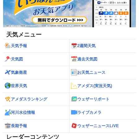
天気メニュー
天気予報
2週間天気
天気図
過去天気図
気象衛星
お天気ニュース
世界天気
アメダス(実況天気)
アメダスランキング
ウェザーリポート
河川水位情報
ライブカメラ
長期予報
ウェザーニュースLiVE
レーダーコンテンツ