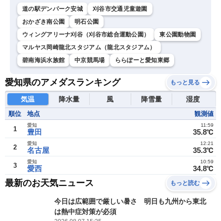
道の駅デンパーク安城
刈谷市交通児童遊園
おかざき南公園
明石公園
ウィングアリーナ刈谷（刈谷市総合運動公園）
東公園動物園
マルヤス岡崎龍北スタジアム（龍北スタジアム）
碧南海浜水族館
中京競馬場
ららぽーと愛知東郷
愛知県のアメダスランキング
もっと見る
気温
降水量
風
降雪量
湿度
順位
地点
観測値
愛知
11:59
1
豊田
35.8℃
愛知
12:21
2
名古屋
35.3℃
愛知
10:59
3
愛西
34.8℃
最新のお天気ニュース
もっと読む
今日は広範囲で厳しい暑さ 明日も九州から東北
は熱中症対策が必須