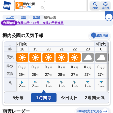
堀内公園
33
/
26
検索
現在地
雨雲レーダー
台風情報
地震情報
警報・注意報
2週間天気
ラ
堀内公園
トップ
中部
愛知県
台風情報
台風13号・15号｜今後の予想進路
堀内公園の天気予報
最新見解
日
7日(金)
8日(土)
17
18
19
20
21
22
23
0
時
天気
降水
0
0
0
0
0
0
0
0
0
ミリ
ミリ
ミリ
ミリ
ミリ
ミリ
ミリ
ミリ
気温
30
29
28
27
28
27
27
27
2
℃
℃
℃
℃
℃
℃
℃
℃
風
3
2
2
1
1
1
1
1
1
m/s
m/s
m/s
m/s
m/s
m/s
m/s
m/s
5分毎
1時間毎
今日明日
2週間天気
雨雲レーダー
60時間先まで見る