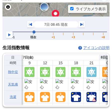
生活指数情報
アイコンの説明
日
7日(金)
8日(土)
9
12
15
18
21
0
時間
熱中症
天気痛
洗濯