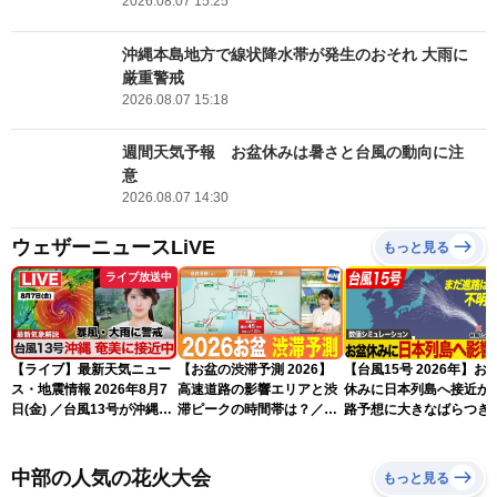
2026.08.07 15:25
沖縄本島地方で線状降水帯が発生のおそれ 大雨に
厳重警戒
2026.08.07 15:18
週間天気予報 お盆休みは暑さと台風の動向に注
意
2026.08.07 14:30
ウェザーニュースLiVE
もっと見る
ライブ放送中
【ライブ】最新天気ニュー
【お盆の渋滞予測 2026】
【台風15号 2026年】お
ス・地震情報 2026年8月7
高速道路の影響エリアと渋
休みに日本列島へ接近か 
日(金) ／台風13号が沖縄・
滞ピークの時間帯は？／
路予想に大きなばらつき
奄美に最接近へ 令和8年
NEXCO中日本情報
（7日13時更新）
熊本地震情報〈ウェザーニ
ュースLiVEイブニング・小
中部の人気の花火大会
もっと見る
川千奈／内藤邦裕〉