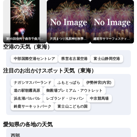
第95回信州千曲市千曲川納涼煙火大会
片貝まつり浅原神社秋季例大祭奉納大煙火
越前市サマーフェスティバル花火大会
空港の天気（東海）
中部国際空港セントレア
県営名古屋空港
富士山静岡空港
注目のお出かけスポット天気（東海）
ナガシマスパーランド
ふもとっぱら
伊勢神宮(内宮)
道の駅朝霧高原
御殿場プレミアム・アウトレット
浜名湖パルパル
レゴランド・ジャパン
中京競馬場
鈴鹿サーキットパーク
富士山こどもの国
愛知県の各地の天気
西部