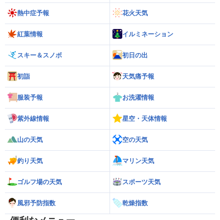
熱中症予報
花火天気
紅葉情報
イルミネーション
スキー＆スノボ
初日の出
初詣
天気痛予報
服装予報
お洗濯情報
紫外線情報
星空・天体情報
山の天気
空の天気
釣り天気
マリン天気
ゴルフ場の天気
スポーツ天気
風邪予防指数
乾燥指数