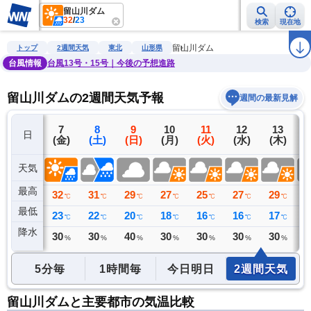
留山川ダム
32
/
23
検索
現在地
雨雲レーダー
台風情報
地震情報
警報・注意報
2週間天気
ラ
留山川ダム
トップ
2週間天気
東北
山形県
台風情報
台風13号・15号｜今後の予想進路
留山川ダムの2週間天気予報
週間の最新見解
6
7
8
9
10
11
12
13
日
(木)
(金)
(土)
(日)
(月)
(火)
(水)
(木)
(
天気
最高
32
32
31
29
27
25
27
29
2
℃
℃
℃
℃
℃
℃
℃
℃
最低
17
23
22
20
18
16
16
17
1
℃
℃
℃
℃
℃
℃
℃
℃
降水
0
30
30
40
30
30
30
30
4
ミリ
%
%
%
%
%
%
%
5分毎
1時間毎
今日明日
2週間天気
留山川ダムと主要都市の気温比較