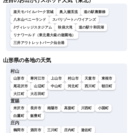
注目のお出かけスポット天気（東北）
楽天モバイルパーク宮城
奥入瀬渓流
道の駅裏磐梯
八木山ベニーランド
スパリゾートハワイアンズ
Jヴィレッジスタジアム
秋保大滝
道の駅十和田湖
リナワールド（東北最大級の遊園地）
三井アウトレットパーク仙台港
山形県の各地の天気
村山
山形市
寒河江市
上山市
村山市
天童市
東根市
尾花沢市
山辺町
中山町
河北町
西川町
朝日町
大江町
大石田町
置賜
米沢市
長井市
南陽市
高畠町
川西町
小国町
白鷹町
飯豊町
庄内
鶴岡市
酒田市
三川町
庄内町
遊佐町