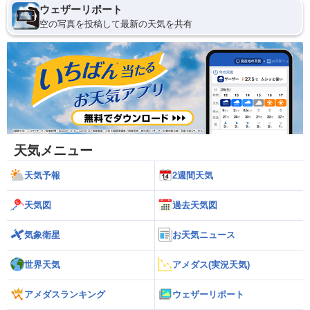
ウェザーリポート
空の写真を投稿して最新の天気を共有
天気メニュー
天気予報
2週間天気
天気図
過去天気図
気象衛星
お天気ニュース
世界天気
アメダス(実況天気)
アメダスランキング
ウェザーリポート