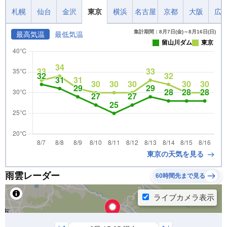
札幌
仙台
金沢
東京
横浜
名古屋
京都
大阪
広
集計期間：8月7日(金)～8月16日(日)
最高気温
最低気温
留山川ダム
東京
東京の天気を見る
雨雲レーダー
60時間先まで見る