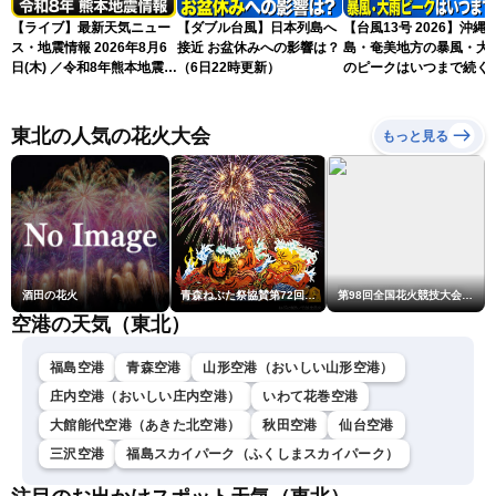
【ライブ】最新天気ニュー
【ダブル台風】日本列島へ
【台風13号 2026】沖縄
ス・地震情報 2026年8月6
接近 お盆休みへの影響は？
島・奄美地方の暴風・大
日(木) ／令和8年熊本地震情
（6日22時更新）
のピークはいつまで続く
報 沖縄・奄美を台風13号
（6日18時更新）
が直撃〈ウェザーニュース
LiVEムーン・駒木結衣／本
東北の人気の花火大会
もっと見る
田竜也〉
酒田の花火
青森ねぶた祭協賛第72回青森花火大会
第98回全国花火競技大会「大曲の花火」
空港の天気（東北）
福島空港
青森空港
山形空港（おいしい山形空港）
庄内空港（おいしい庄内空港）
いわて花巻空港
大館能代空港（あきた北空港）
秋田空港
仙台空港
三沢空港
福島スカイパーク（ふくしまスカイパーク）