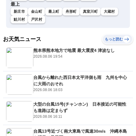
最上
新庄市
金山町
最上町
舟形町
真室川町
大蔵村
鮭川村
戸沢村
お天気ニュース
もっと読む
熊本県熊本地方で地震 最大震度4 津波なし
2026.08.06 19:54
台風から離れた西日本太平洋側も雨 九州を中心
に大雨のおそれ
2026.08.06 18:03
大型の台風15号(チャンホン) 日本接近の可能性
も進路は定まらず
2026.08.06 16:11
台風13号近づく南大東島で風速30m/s 沖縄本島