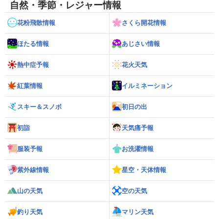
自然・季節・レジャー情報
花粉飛散情報
さくら開花情報
ほたる情報
あじさい情報
熱中症予報
花火天気
紅葉情報
イルミネーション
スキー＆スノボ
初日の出
初詣
天気痛予報
服装予報
お洗濯情報
紫外線情報
星空・天体情報
山の天気
空の天気
釣り天気
マリン天気