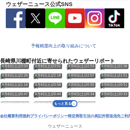
ウェザーニュース公式SNS
予報精度向上の取り組みについて
長崎県川棚町付近に寄せられたウェザーリポート
8月8日(土)23:03
8月8日(土)23:01
8月8日(土)22:53
8月8日(土)22:36
8月8日(土)22:26
8月8日(土)22:18
8月8日(土)22:07
8月8日(土)21:51
8月8日(土)21:16
8月8日(土)20:58
8月8日(土)20:55
8月8日(土)20:51
8月8日(土)20:47
8月8日(土)20:44
8月8日(土)20:34
8月8日(土)20:33
8月8日(土)20:24
8月8日(土)20:21
8月8日(土)11:59
もっと見る
会社概要
利用規約
プライバシーポリシー
特定商取引法の表記
外部送信先
ご利
ウェザーニュース