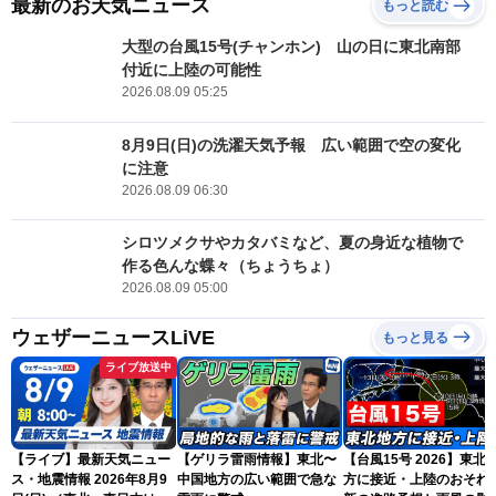
最新のお天気ニュース
もっと読む
大型の台風15号(チャンホン) 山の日に東北南部
付近に上陸の可能性
2026.08.09 05:25
8月9日(日)の洗濯天気予報 広い範囲で空の変化
に注意
2026.08.09 06:30
シロツメクサやカタバミなど、夏の身近な植物で
作る色んな蝶々（ちょうちょ）
2026.08.09 05:00
ウェザーニュースLiVE
もっと見る
ライブ放送中
【ライブ】最新天気ニュー
【ゲリラ雷雨情報】東北〜
【台風15号 2026】東北
ス・地震情報 2026年8月9
中国地方の広い範囲で急な
方に接近・上陸のおそれ 