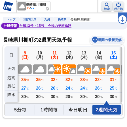
長崎県川棚町
35
/
27
検索
現在地
雨雲レーダー
台風情報
地震情報
警報・注意報
2週間天気
ラ
長崎県川棚町
トップ
2週間天気
九州
長崎県
台風情報
台風13号・15号｜今後の予想進路
長崎県川棚町の2週間天気予報
週間の最新見解
8
9
10
11
12
13
14
15
日
(土)
(日)
(月)
(火)
(水)
(木)
(金)
(土)
(
天気
最高
35
35
35
32
32
33
32
31
3
℃
℃
℃
℃
℃
℃
℃
℃
最低
26
27
26
26
24
24
26
25
2
℃
℃
℃
℃
℃
℃
℃
℃
降水
0
30
30
30
20
30
30
30
3
ミリ
%
%
%
%
%
%
%
5分毎
1時間毎
今日明日
2週間天気