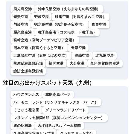
鹿児島空港
沖永良部空港（えらぶゆりの島空港）
奄美空港
壱岐空港
対馬空港（対馬やまねこ空港）
与論空港
徳之島空港（徳之島子宝空港）
喜界空港
屋久島空港
種子島空港（コスモポート種子島）
宮崎空港（宮崎ブーゲンビリア空港）
熊本空港（阿蘇くまもと空港）
天草空港
五島福江空港（五島つばき空港）
長崎空港
北九州空港
薩摩硫黄島飛行場
福岡空港
大分空港
九州佐賀国際空港
諏訪之瀬島飛行場
注目のお出かけスポット天気（九州）
ハウステンボス
城島高原パーク
ハーモニーランド（サンリオキャラクターパーク）
くじゅう花公園
グリーンランドリゾート
マリンメッセ福岡A館（福岡コンベンションセンター）
道の駅桜島
みずほPayPayドーム福岡
久住高原沢水キャンプ場
クラサスドーム大分