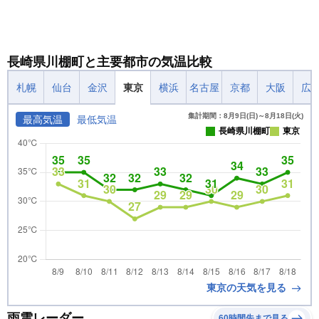
長崎県川棚町と主要都市の気温比較
札幌
仙台
金沢
東京
横浜
名古屋
京都
大阪
広
集計期間：8月9日(日)～8月18日(火)
最高気温
最低気温
長崎県川棚町
東京
東京の天気を見る
雨雲レーダー
60時間先まで見る