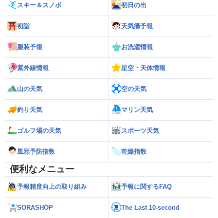
スキー＆スノボ
初日の出
初詣
天気痛予報
服装予報
お洗濯情報
紫外線情報
星空・天体情報
山の天気
空の天気
釣り天気
マリン天気
ゴルフ場の天気
スポーツ天気
風邪予防指数
乾燥指数
便利なメニュー
予報精度向上の取り組み
予報に関するFAQ
SORASHOP
The Last 10-second