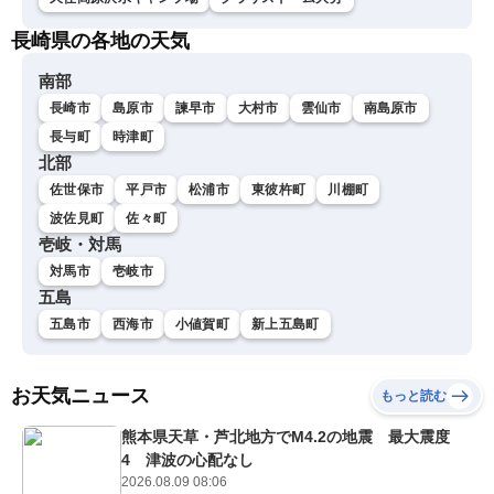
長崎県の各地の天気
南部
長崎市
島原市
諫早市
大村市
雲仙市
南島原市
長与町
時津町
北部
佐世保市
平戸市
松浦市
東彼杵町
川棚町
波佐見町
佐々町
壱岐・対馬
対馬市
壱岐市
五島
五島市
西海市
小値賀町
新上五島町
お天気ニュース
もっと読む
熊本県天草・芦北地方でM4.2の地震 最大震度
4 津波の心配なし
2026.08.09 08:06