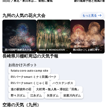
日(日) ／東北・東日本は急
雷雨に警戒
新の進路予想と雨風の影
な雷雨に注意 沖縄は暴風
（9日6時更新）
雨に警戒続く〈ウェザーニ
ュースLiVEサンシャイン・
九州の人気の花火大会
もっと見る
岡本結子リサ／山口剛央〉
第39回関門海峡花火大会(門司側)
MAKE A MONOGATARI 2026
第24回かごしま錦江湾サマーナイト大花火大会
長崎県川棚町周辺の天気予報
お出かけスポット
futatu coro auto camp site
RVパークsmart ミナミ田園パーク
RVパークsmart くじゃく荘
ハウステンボス
道の駅彼杵の荘
大村湾～無人島～滞在記「田島」
野々川ダム
江永ダム
矢筈ダム
岩屋川内ダム
空港の天気（九州）