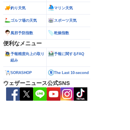
い雷雨】新潟は線状降
【お盆と台風15号】台風は東北接近のお
【台風13号】停電
釣り天気
マリン天気
れも＜気象防災速報・
それ 接近後はゲリラ雷雨の頻度高まる
で強い雨風が特徴
＞
影響が長引くおそ
ゴルフ場の天気
スポーツ天気
風邪予防指数
乾燥指数
便利なメニュー
予報精度向上の取り
予報に関するFAQ
組み
SORASHOP
The Last 10-second
ウェザーニュース公式SNS