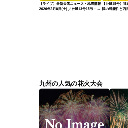
【ライブ】最新天気ニュース・地震情報
【台風15号】
2026年8月8日(土) ／台風13号15号・ゲ
陸の可能性と西
リラ雷雨最新見解・令和8年熊本地震情
性
報〈ウェザーニュースLiVEイブニング・
小川千奈／芳野達郎〉
九州の人気の花火大会