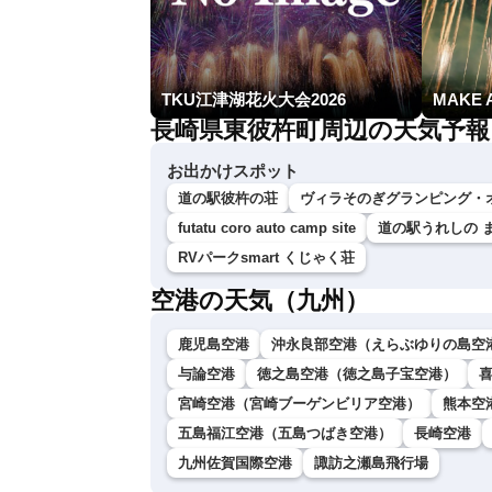
TKU江津湖花火大会2026
MAKE 
長崎県東彼杵町周辺の天気予報
お出かけスポット
道の駅彼杵の荘
ヴィラそのぎグランピング
futatu coro auto camp site
道の駅うれしの 
RVパークsmart くじゃく荘
空港の天気（九州）
鹿児島空港
沖永良部空港（えらぶゆりの島空
与論空港
徳之島空港（徳之島子宝空港）
宮崎空港（宮崎ブーゲンビリア空港）
熊本空
五島福江空港（五島つばき空港）
長崎空港
九州佐賀国際空港
諏訪之瀬島飛行場