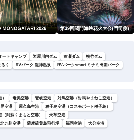
A MONOGATARI 2026
第39回関門海峡花火大会(門司側)
・オートキャンプ
岩屋川内ダム
萱瀬ダム
横竹ダム
まるく
RVパーク 龍神温泉
RVパークsmart ミナミ田園パーク
港）
奄美空港
壱岐空港
対馬空港（対馬やまねこ空港）
喜界空港
屋久島空港
種子島空港（コスモポート種子島）
港（阿蘇くまもと空港）
天草空港
北九州空港
薩摩硫黄島飛行場
福岡空港
大分空港