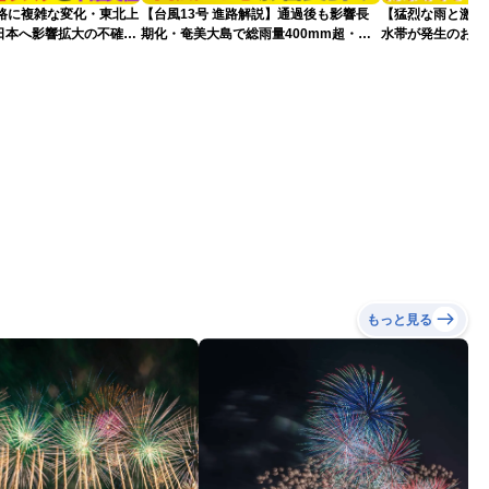
進路に複雑な変化・東北上
【台風13号 進路解説】通過後も影響長
【猛烈な雨と激し
日本へ影響拡大の不確実
期化・奄美大島で総雨量400mm超・高
水帯が発生のおそ
波に要警戒（2026.08.08 16:00）
記録的短時間大雨
もっと見る