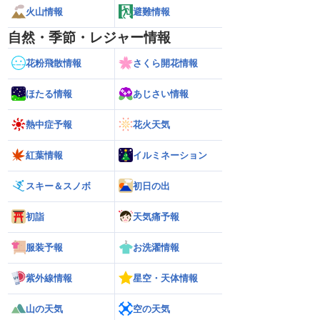
火山情報
避難情報
自然・季節・レジャー情報
花粉飛散情報
さくら開花情報
ほたる情報
あじさい情報
熱中症予報
花火天気
紅葉情報
イルミネーション
スキー＆スノボ
初日の出
初詣
天気痛予報
服装予報
お洗濯情報
紫外線情報
星空・天体情報
山の天気
空の天気