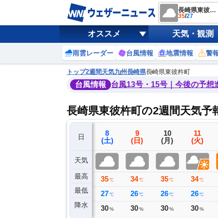
長崎県東彼杵町
35
/
27
オススメ
天気・観測
雨雲レーダー
台風情報
地震情報
警
トップ
2週間天気
九州
長崎県
長崎県東彼杵町
台風情報
台風13号・15号｜今後の予想
長崎県東彼杵町の2週間天気予
5
6
7
8
9
10
11
日
(水)
(木)
(金)
(土)
(日)
(月)
(火)
天気
最高
36
37
37
35
34
35
34
℃
℃
℃
℃
℃
℃
℃
最低
26
25
29
27
26
26
26
℃
℃
℃
℃
℃
℃
℃
降水
0
0
0
30
30
30
30
ミリ
ミリ
ミリ
%
%
%
%