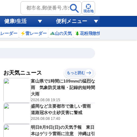
現在地
健康/生活
便利メニュー
風レーダー
雷レーダー
山の天気
花粉飛散情報
世界天気
お天気ニュース
もっと読む
19
20
21
22
富山県で1時間に109mmの猛烈な
(水)
(木)
(金)
(土)
予報の
雨 気象防災速報・記録的短時間
E
E
D
E
信頼度
高
大雨
A
2026.08.08 19:15
B
盛岡など主要都市で激しい雷雨
C
4
34
34
34
D
道路冠水や土砂災害に警戒
℃
℃
℃
℃
E
2026.08.08 17:40
7
28
28
27
低
℃
℃
℃
℃
？
明日8月9日(日)の天気予報 東日
0
40
30
20
%
%
%
%
本はゲリラ雷雨に注意 沖縄は引