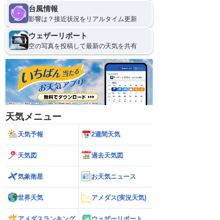
台風情報
影響は？接近状況をリアルタイム更新
ウェザーリポート
空の写真を投稿して最新の天気を共有
天気メニュー
天気予報
2週間天気
天気図
過去天気図
気象衛星
お天気ニュース
世界天気
アメダス(実況天気)
アメダスランキング
ウェザーリポート