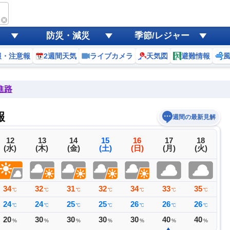
防災・減災
季節/レジャー
報・注意報
2週間天気
ライブカメラ
天気図
避難情報
進路
報
週間の最新見解
12
13
14
15
16
17
18
(水)
(木)
(金)
(土)
(日)
(月)
(火)
34
32
31
32
34
33
35
3
℃
℃
℃
℃
℃
℃
℃
24
24
25
25
26
26
26
2
℃
℃
℃
℃
℃
℃
℃
20
30
30
30
30
40
40
4
%
%
%
%
%
%
%