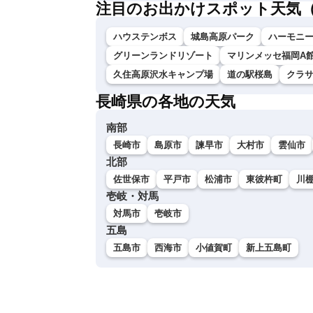
注目のお出かけスポット天気
ハウステンボス
城島高原パーク
ハーモニ
グリーンランドリゾート
マリンメッセ福岡A
久住高原沢水キャンプ場
道の駅桜島
クラ
長崎県の各地の天気
南部
長崎市
島原市
諫早市
大村市
雲仙市
北部
佐世保市
平戸市
松浦市
東彼杵町
川
壱岐・対馬
対馬市
壱岐市
五島
五島市
西海市
小値賀町
新上五島町