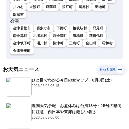
川内村
大熊町
双葉町
浪江町
葛尾村
新地町
飯舘村
会津
会津若松市
喜多方市
下郷町
檜枝岐村
只見町
南会津町
北塩原村
西会津町
磐梯町
猪苗代町
会津坂下町
湯川村
柳津町
三島町
金山町
昭和村
会津美里町
お天気ニュース
もっと読む
ひと目でわかる今日の傘マップ 8月8日(土)
2026.08.08 06:15
週間天気予報 お盆休みは台風13号・15号の動向
に注意 西日本や東海は厳しい暑さ
2026.08.08 06:00