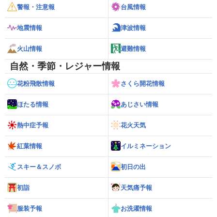
警報・注意報
台風情報
地震情報
津波情報
火山情報
避難情報
自然・季節・レジャー情報
花粉飛散情報
さくら開花情報
ほたる情報
あじさい情報
熱中症予報
花火天気
紅葉情報
イルミネーション
スキー＆スノボ
初日の出
初詣
天気痛予報
服装予報
お洗濯情報