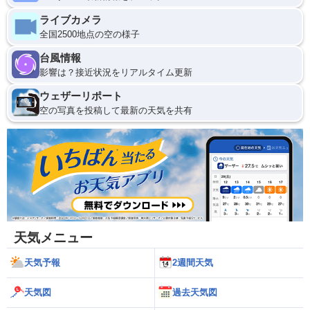
ライブカメラ
全国2500地点の空の様子
台風情報
影響は？接近状況をリアルタイム更新
ウェザーリポート
空の写真を投稿して最新の天気を共有
天気メニュー
天気予報
2週間天気
天気図
過去天気図