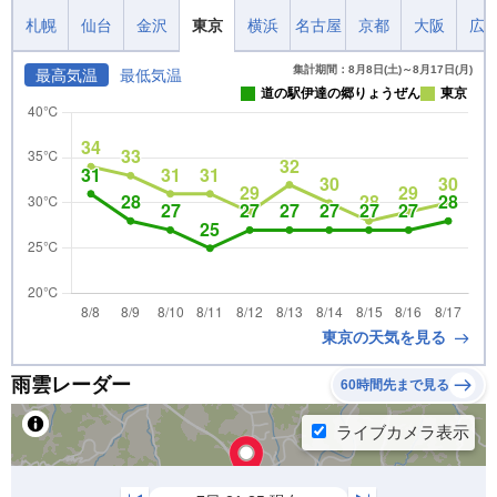
札幌
仙台
金沢
東京
横浜
名古屋
京都
大阪
広
集計期間：8月8日(土)～8月17日(月)
最高気温
最低気温
道の駅伊達の郷りょうぜん
東京
東京の天気を見る
雨雲レーダー
60時間先まで見る