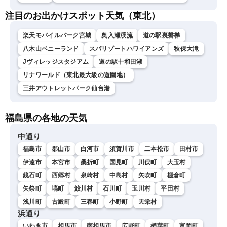
注目のお出かけスポット天気（東北）
楽天モバイルパーク宮城
奥入瀬渓流
道の駅裏磐梯
八木山ベニーランド
スパリゾートハワイアンズ
秋保大滝
Jヴィレッジスタジアム
道の駅十和田湖
リナワールド（東北最大級の遊園地）
三井アウトレットパーク仙台港
福島県の各地の天気
中通り
福島市
郡山市
白河市
須賀川市
二本松市
田村市
伊達市
本宮市
桑折町
国見町
川俣町
大玉村
鏡石町
西郷村
泉崎村
中島村
矢吹町
棚倉町
矢祭町
塙町
鮫川村
石川町
玉川村
平田村
浅川町
古殿町
三春町
小野町
天栄村
浜通り
いわき市
相馬市
南相馬市
広野町
楢葉町
富岡町