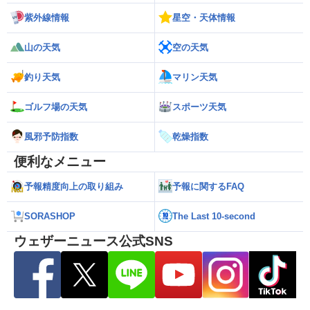
紫外線情報
星空・天体情報
山の天気
空の天気
釣り天気
マリン天気
ゴルフ場の天気
スポーツ天気
風邪予防指数
乾燥指数
便利なメニュー
予報精度向上の取り組み
予報に関するFAQ
SORASHOP
The Last 10-second
ウェザーニュース公式SNS