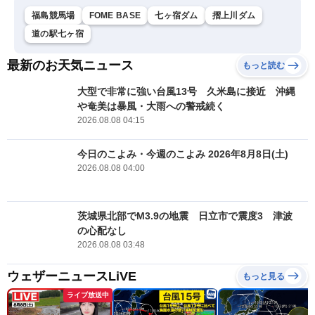
福島競馬場
FOME BASE
七ヶ宿ダム
摺上川ダム
道の駅七ヶ宿
最新のお天気ニュース
もっと読む
大型で非常に強い台風13号 久米島に接近 沖縄
や奄美は暴風・大雨への警戒続く
2026.08.08 04:15
今日のこよみ・今週のこよみ 2026年8月8日(土)
2026.08.08 04:00
茨城県北部でM3.9の地震 日立市で震度3 津波
の心配なし
2026.08.08 03:48
ウェザーニュースLiVE
もっと見る
ライブ放送中