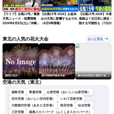
【ライブ】台風13号／最新
【台風15号 2026】お盆休
【台風15号 2026】今後
天気ニュース・地震情報
みの天気に影響するおそれ
進路は？北日本に接近・
2026年8月8日(土)／沖縄・
（8日5時情報）
陸する可能性も（7日22
奄美は大荒れの天気が続く
情報）
／令和8年熊本地震情報 ／
〈ウェザーニュースLiVEモ
東北の人気の花火大会
もっと見る
ーニング・松本真央／山口
剛央〉
酒田の花火
第33回赤川花火大会
第98回全国花火競技大会「大曲の花火」
空港の天気（東北）
福島空港
青森空港
山形空港（おいしい山形空港）
庄内空港（おいしい庄内空港）
いわて花巻空港
大館能代空港（あきた北空港）
秋田空港
仙台空港
三沢空港
福島スカイパーク（ふくしまスカイパーク）