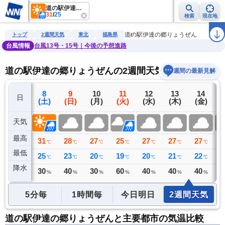
道の駅伊達の郷りょうぜん
31
/
25
検索
現在地
雨雲レーダー
台風情報
地震情報
警報・注意報
2週間天気
ラ
道の駅伊達の郷りょうぜん
トップ
2週間天気
東北
福島県
台風情報
台風13号・15号｜今後の予想進路
道の駅伊達の郷りょうぜんの2週間天気予報
週間の最新見解
7
8
9
10
11
12
13
14
日
(金)
(土)
(日)
(月)
(火)
(水)
(木)
(金)
(
天気
最高
36
31
28
27
25
27
27
27
2
℃
℃
℃
℃
℃
℃
℃
℃
最低
25
25
23
20
19
20
21
22
2
℃
℃
℃
℃
℃
℃
℃
℃
降水
0
30
40
30
60
40
40
40
4
ミリ
%
%
%
%
%
%
%
5分毎
1時間毎
今日明日
2週間天気
道の駅伊達の郷りょうぜんと主要都市の気温比較