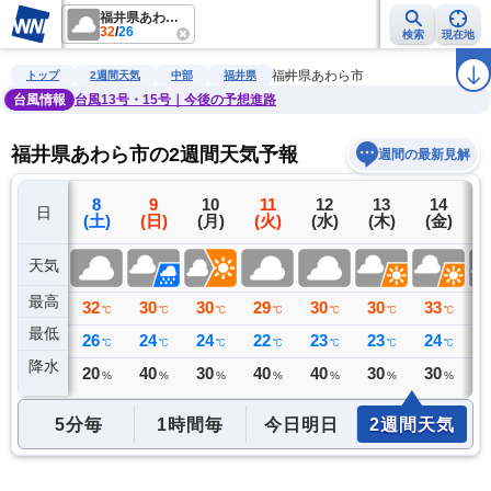
福井県あわら市
32
/
26
検索
現在地
雨雲レーダー
台風情報
地震情報
警報・注意報
2週間天気
ラ
福井県あわら市
トップ
2週間天気
中部
福井県
台風情報
台風13号・15号｜今後の予想進路
福井県あわら市の2週間天気予報
週間の最新見解
7
8
9
10
11
12
13
14
日
(金)
(土)
(日)
(月)
(火)
(水)
(木)
(金)
(
天気
最高
36
32
30
30
29
30
30
33
3
℃
℃
℃
℃
℃
℃
℃
℃
最低
26
26
24
24
22
23
23
24
2
℃
℃
℃
℃
℃
℃
℃
℃
降水
0
20
40
30
40
40
30
30
3
ミリ
%
%
%
%
%
%
%
5分毎
1時間毎
今日明日
2週間天気