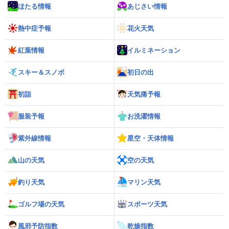
ほたる情報
あじさい情報
熱中症予報
花火天気
紅葉情報
イルミネーション
スキー＆スノボ
初日の出
初詣
天気痛予報
服装予報
お洗濯情報
紫外線情報
星空・天体情報
山の天気
空の天気
釣り天気
マリン天気
ゴルフ場の天気
スポーツ天気
風邪予防指数
乾燥指数