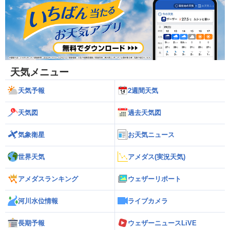
天気メニュー
天気予報
2週間天気
天気図
過去天気図
気象衛星
お天気ニュース
世界天気
アメダス(実況天気)
アメダスランキング
ウェザーリポート
河川水位情報
ライブカメラ
長期予報
ウェザーニュースLiVE