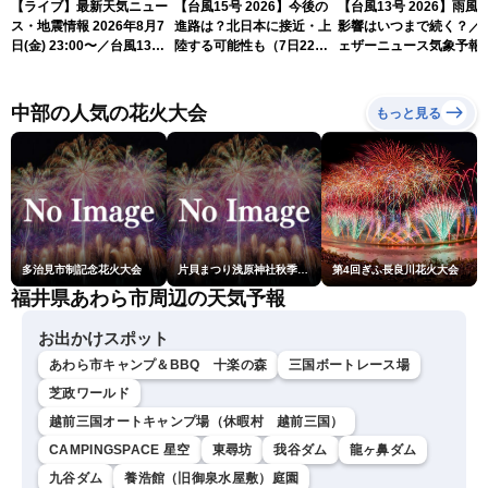
【ライブ】最新天気ニュー
【台風15号 2026】今後の
【台風13号 2026】雨風
ス・地震情報 2026年8月7
進路は？北日本に接近・上
影響はいつまで続く？／
日(金) 23:00〜／台風13号
陸する可能性も（7日22時
ェザーニュース気象予報
の影響長引く 〈ウェザーニ
情報）
解説（7日22時情報）
ュースLiVE・川畑玲〉
中部の人気の花火大会
もっと見る
多治見市制記念花火大会
片貝まつり浅原神社秋季例大祭奉納大煙火
第4回ぎふ長良川花火大会
福井県あわら市周辺の天気予報
お出かけスポット
あわら市キャンプ＆BBQ 十楽の森
三国ボートレース場
芝政ワールド
越前三国オートキャンプ場（休暇村 越前三国）
CAMPINGSPACE 星空
東尋坊
我谷ダム
龍ヶ鼻ダム
九谷ダム
養浩館（旧御泉水屋敷）庭園