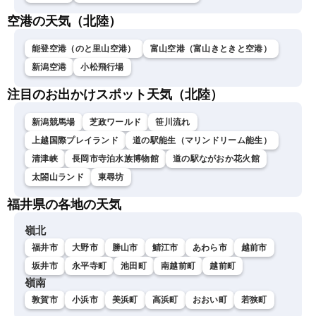
空港の天気（北陸）
能登空港（のと里山空港）
富山空港（富山きときと空港）
新潟空港
小松飛行場
注目のお出かけスポット天気（北陸）
新潟競馬場
芝政ワールド
笹川流れ
上越国際プレイランド
道の駅能生（マリンドリーム能生）
清津峡
長岡市寺泊水族博物館
道の駅ながおか花火館
太閤山ランド
東尋坊
福井県の各地の天気
嶺北
福井市
大野市
勝山市
鯖江市
あわら市
越前市
坂井市
永平寺町
池田町
南越前町
越前町
嶺南
敦賀市
小浜市
美浜町
高浜町
おおい町
若狭町