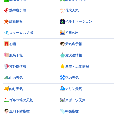
熱中症予報
花火天気
紅葉情報
イルミネーション
スキー＆スノボ
初日の出
初詣
天気痛予報
服装予報
お洗濯情報
紫外線情報
星空・天体情報
山の天気
空の天気
釣り天気
マリン天気
ゴルフ場の天気
スポーツ天気
風邪予防指数
乾燥指数