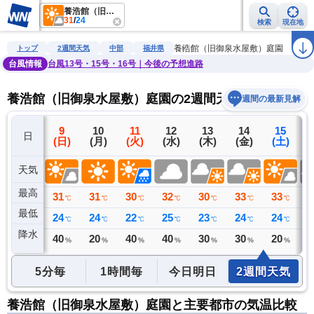
養浩館（旧御泉水屋敷）庭園
31
/
24
検索
現在地
雨雲レーダー
台風情報
地震情報
警報・注意報
2週間天気
ラ
養浩館（旧御泉水屋敷）庭園
トップ
2週間天気
中部
福井県
台風情報
台風13号・15号・16号｜今後の予想進路
養浩館（旧御泉水屋敷）庭園の2週間天気予報
週間の最新見解
8
9
10
11
12
13
14
15
日
(土)
(日)
(月)
(火)
(水)
(木)
(金)
(土)
(
天気
最高
35
31
31
30
32
30
33
33
3
℃
℃
℃
℃
℃
℃
℃
℃
最低
26
24
24
22
25
23
24
24
2
℃
℃
℃
℃
℃
℃
℃
℃
降水
49
40
20
40
40
30
30
20
3
ミリ
%
%
%
%
%
%
%
5分毎
1時間毎
今日明日
2週間天気
養浩館（旧御泉水屋敷）庭園と主要都市の気温比較