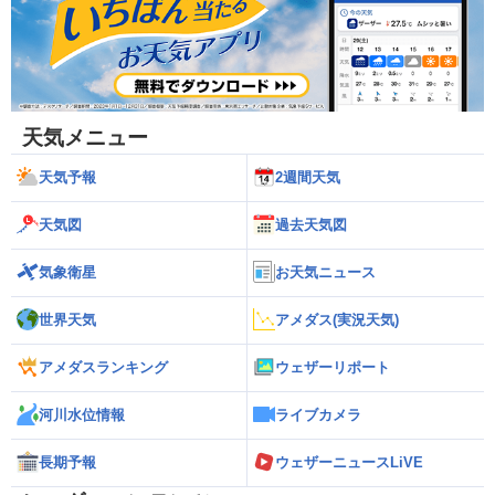
天気メニュー
天気予報
2週間天気
天気図
過去天気図
気象衛星
お天気ニュース
世界天気
アメダス(実況天気)
アメダスランキング
ウェザーリポート
河川水位情報
ライブカメラ
長期予報
ウェザーニュースLiVE