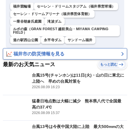
福井競輪場
セーレン・ドリームスタジアム（福井県営球場）
セーレン・ドリームアリーナ（福井県営体育館）
一乗谷朝倉氏庭園
滝波ダム
ルポの森（GRAN FOREST 越前美山・MIYAMA CAMPING
FIELD）
道の駅西山公園
永平寺ダム
サンドーム福井
福井市の防災情報を見る
最新のお天気ニュース
もっと読む
台風15号(チャンホン)は11日(火)・山の日に東北に
上陸へ 早めの台風対策を
2026.08.09 16:23
猛暑日地点数は大幅に減少 熊本県八代で全国最
高の37.4℃
2026.08.09 15:37
台風13号は今夜中国大陸に上陸 最大500mmの大