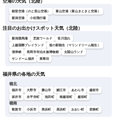
空港の天気（北陸）
能登空港（のと里山空港）
富山空港（富山きときと空港）
新潟空港
小松飛行場
注目のお出かけスポット天気（北陸）
新潟競馬場
芝政ワールド
笹川流れ
上越国際プレイランド
道の駅能生（マリンドリーム能生）
清津峡
長岡市寺泊水族博物館
太閤山ランド
サンドーム福井
東尋坊
福井県の各地の天気
嶺北
福井市
大野市
勝山市
鯖江市
あわら市
越前市
坂井市
永平寺町
池田町
南越前町
越前町
嶺南
敦賀市
小浜市
美浜町
高浜町
おおい町
若狭町