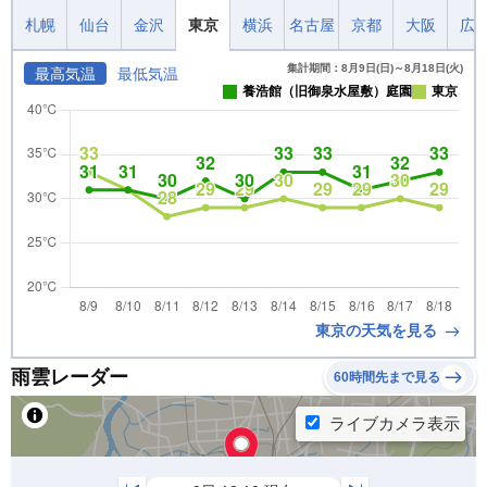
札幌
仙台
金沢
東京
横浜
名古屋
京都
大阪
広
集計期間：8月9日(日)～8月18日(火)
最高気温
最低気温
養浩館（旧御泉水屋敷）庭園
東京
東京の天気を見る
雨雲レーダー
60時間先まで見る