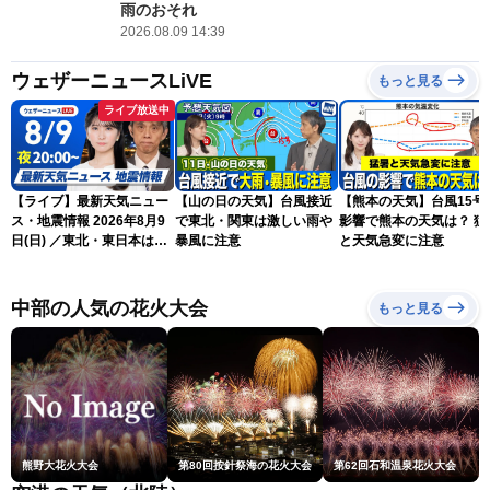
雨のおそれ
2026.08.09 14:39
ウェザーニュースLiVE
もっと見る
ライブ放送中
【ライブ】最新天気ニュー
【山の日の天気】台風接近
【熊本の天気】台風15号
ス・地震情報 2026年8月9
で東北・関東は激しい雨や
影響で熊本の天気は？ 猛
日(日) ／東北・東日本は急
暴風に注意
と天気急変に注意
な雷雨に注意〈ウェザーニ
ュースLiVEムーン・駒木結
衣／芳野達郎〉
中部の人気の花火大会
もっと見る
熊野大花火大会
第80回按針祭海の花火大会
第62回石和温泉花火大会