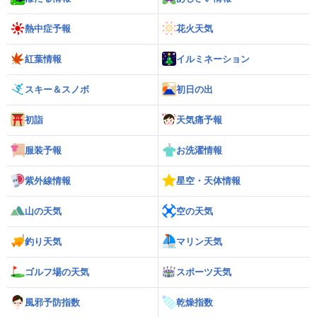
熱中症予報
花火天気
紅葉情報
イルミネーション
スキー＆スノボ
初日の出
初詣
天気痛予報
服装予報
お洗濯情報
紫外線情報
星空・天体情報
山の天気
空の天気
釣り天気
マリン天気
ゴルフ場の天気
スポーツ天気
風邪予防指数
乾燥指数