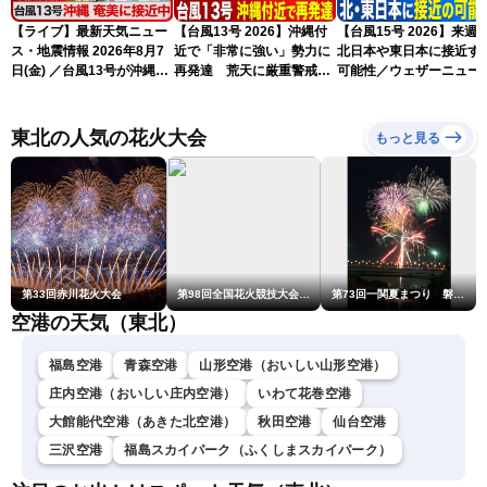
【ライブ】最新天気ニュー
【台風13号 2026】沖縄付
【台風15号 2026】来週
ス・地震情報 2026年8月7
近で「非常に強い」勢力に
北日本や東日本に接近す
日(金) ／台風13号が沖縄・
再発達 荒天に厳重警戒を
可能性／ウェザーニュー
奄美に最接近へ 令和8年
（7日18時最新情報）
気象予報士解説（7日16
熊本地震情報〈ウェザーニ
更新）
ュースLiVEイブニング・小
東北の人気の花火大会
もっと見る
川千奈／内藤邦裕〉
第33回赤川花火大会
第98回全国花火競技大会「大曲の花火」
第73回一関夏まつり 磐井川川開き花火大会
空港の天気（東北）
福島空港
青森空港
山形空港（おいしい山形空港）
庄内空港（おいしい庄内空港）
いわて花巻空港
大館能代空港（あきた北空港）
秋田空港
仙台空港
三沢空港
福島スカイパーク（ふくしまスカイパーク）