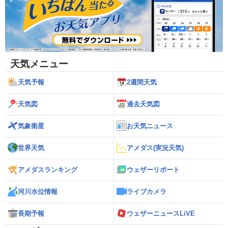
天気メニュー
天気予報
2週間天気
天気図
過去天気図
気象衛星
お天気ニュース
世界天気
アメダス(実況天気)
アメダスランキング
ウェザーリポート
河川水位情報
ライブカメラ
長期予報
ウェザーニュースLiVE