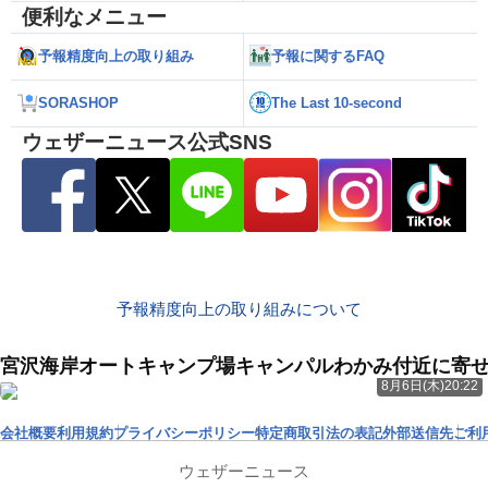
便利なメニュー
予報精度向上の取り組み
予報に関するFAQ
SORASHOP
The Last 10-second
ウェザーニュース公式SNS
予報精度向上の取り組みについて
宮沢海岸オートキャンプ場キャンパルわかみ付近に寄
8月6日(木)20:22
会社概要
利用規約
プライバシーポリシー
特定商取引法の表記
外部送信先
ご利
ウェザーニュース