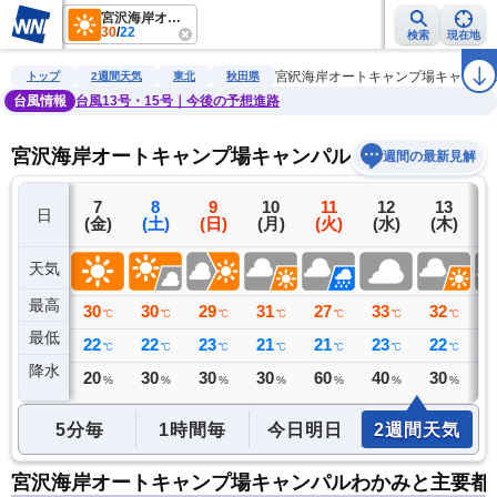
宮沢海岸オートキャンプ場キャンパルわかみ
30
/
22
検索
現在地
雨雲レーダー
台風情報
地震情報
警報・注意報
2週間天気
ラ
宮沢海岸オートキャンプ場キャンパ
トップ
2週間天気
東北
秋田県
台風情報
台風13号・15号｜今後の予想進路
宮沢海岸オートキャンプ場キャンパルわかみの2週間
週間の最新見解
6
7
8
9
10
11
12
13
日
(木)
(金)
(土)
(日)
(月)
(火)
(水)
(木)
(
天気
最高
30
30
30
29
31
27
33
32
3
℃
℃
℃
℃
℃
℃
℃
℃
最低
20
22
22
23
21
21
23
22
2
℃
℃
℃
℃
℃
℃
℃
℃
降水
0
20
30
30
30
60
40
30
3
ミリ
%
%
%
%
%
%
%
5分毎
1時間毎
今日明日
2週間天気
宮沢海岸オートキャンプ場キャンパルわかみと主要都