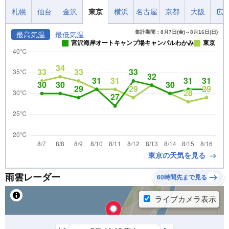
札幌
仙台
金沢
東京
横浜
名古屋
京都
大阪
広
集計期間：8月7日(金)～8月16日(日)
最高気温
最低気温
宮沢海岸オートキャンプ場キャンパルわかみ
東京
東京の天気を見る
雨雲レーダー
60時間先まで見る