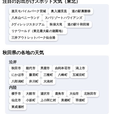
注目のお出かけスポット天気（東北）
楽天モバイルパーク宮城
奥入瀬渓流
道の駅裏磐梯
八木山ベニーランド
スパリゾートハワイアンズ
Jヴィレッジスタジアム
秋保大滝
道の駅十和田湖
リナワールド（東北最大級の遊園地）
三井アウトレットパーク仙台港
秋田県の各地の天気
沿岸
秋田市
能代市
男鹿市
由利本荘市
潟上市
にかほ市
藤里町
三種町
八峰町
五城目町
八郎潟町
井川町
大潟村
内陸
横手市
大館市
湯沢市
鹿角市
大仙市
北秋田市
仙北市
小坂町
上小阿仁村
美郷町
羽後町
東成瀬村