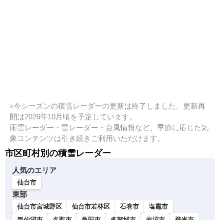
※今シーズンの積雪レーダーの更新は終了しました。更新再
開は2026年10月頃を予定しています。
雨雲レーダー・雷レーダー・台風情報など、季節に応じた気
象コンテンツは引き続きご利用いただけます。
市区町村別の積雪レーダー
人気のエリア
仙台市
東部
仙台市宮城野区
仙台市若林区
石巻市
塩竈市
気仙沼市
名取市
角田市
多賀城市
岩沼市
登米市