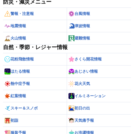
防災・減災メニュー
警報・注意報
台風情報
地震情報
津波情報
火山情報
避難情報
自然・季節・レジャー情報
花粉飛散情報
さくら開花情報
ほたる情報
あじさい情報
熱中症予報
花火天気
紅葉情報
イルミネーション
スキー＆スノボ
初日の出
初詣
天気痛予報
服装予報
お洗濯情報