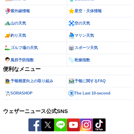
紫外線情報
星空・天体情報
山の天気
空の天気
釣り天気
マリン天気
ゴルフ場の天気
スポーツ天気
風邪予防指数
乾燥指数
便利なメニュー
予報精度向上の取り組み
予報に関するFAQ
SORASHOP
The Last 10-second
ウェザーニュース公式SNS