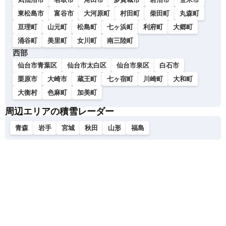
東松島市
富谷市
大河原町
村田町
柴田町
丸森町
亘理町
山元町
松島町
七ヶ浜町
利府町
大郷町
涌谷町
美里町
女川町
南三陸町
西部
仙台市青葉区
仙台市太白区
仙台市泉区
白石市
栗原市
大崎市
蔵王町
七ヶ宿町
川崎町
大和町
大衡村
色麻町
加美町
周辺エリアの積雪レーダー
青森
岩手
宮城
秋田
山形
福島