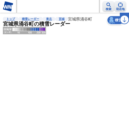
検索
現在地
天気
台風
雨雲レーダー
台風情報
地震情報
宮城県涌谷町
警報・注意報
2週間天気
ラ
トップ
積雪レーダー
東北
宮城
積雪
宮城県涌谷町の積雪レーダー
明
る
い
暗
い
薄
い
濃
い