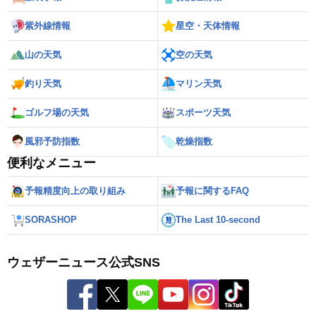
紫外線情報
星空・天体情報
山の天気
空の天気
釣り天気
マリン天気
ゴルフ場の天気
スポーツ天気
風邪予防指数
乾燥指数
便利なメニュー
予報精度向上の取り組み
予報に関するFAQ
SORASHOP
The Last 10-second
ウェザーニュース公式SNS