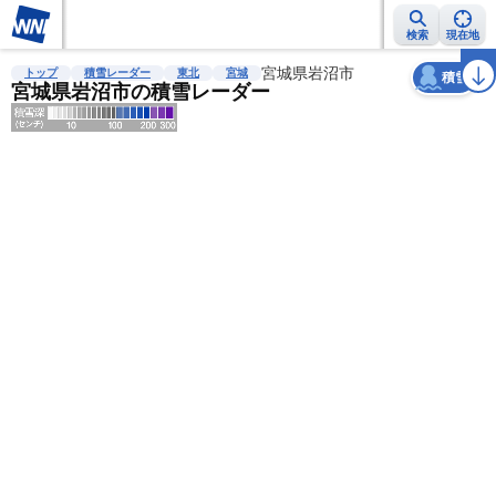
検索
現在地
天気
台風
雨雲レーダー
台風情報
地震情報
宮城県岩沼市
警報・注意報
2週間天気
ラ
トップ
積雪レーダー
東北
宮城
積雪
宮城県岩沼市の積雪レーダー
明
る
い
暗
い
薄
い
濃
い