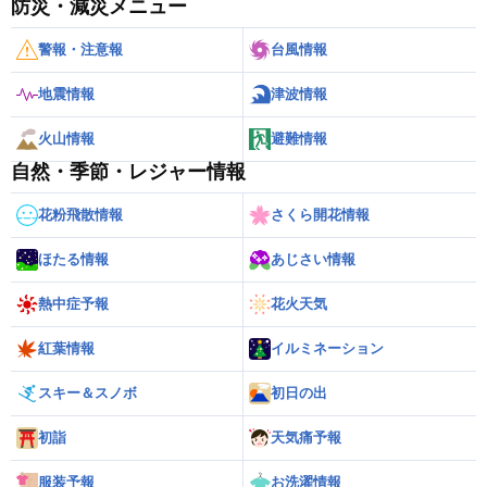
防災・減災メニュー
警報・注意報
台風情報
地震情報
津波情報
火山情報
避難情報
自然・季節・レジャー情報
花粉飛散情報
さくら開花情報
ほたる情報
あじさい情報
熱中症予報
花火天気
紅葉情報
イルミネーション
スキー＆スノボ
初日の出
初詣
天気痛予報
服装予報
お洗濯情報