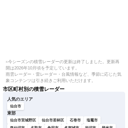
※今シーズンの積雪レーダーの更新は終了しました。更新再
開は2026年10月頃を予定しています。
雨雲レーダー・雷レーダー・台風情報など、季節に応じた気
象コンテンツは引き続きご利用いただけます。
市区町村別の積雪レーダー
人気のエリア
仙台市
東部
仙台市宮城野区
仙台市若林区
石巻市
塩竈市
気仙沼市
名取市
角田市
多賀城市
岩沼市
登米市