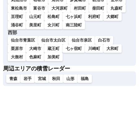
東松島市
富谷市
大河原町
村田町
柴田町
丸森町
亘理町
山元町
松島町
七ヶ浜町
利府町
大郷町
涌谷町
美里町
女川町
南三陸町
西部
仙台市青葉区
仙台市太白区
仙台市泉区
白石市
栗原市
大崎市
蔵王町
七ヶ宿町
川崎町
大和町
大衡村
色麻町
加美町
周辺エリアの積雪レーダー
青森
岩手
宮城
秋田
山形
福島