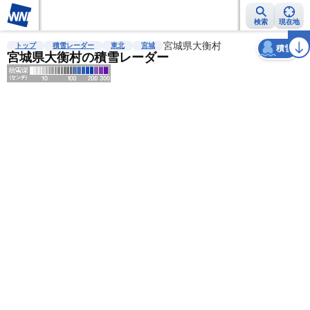
検索
現在地
天気
台風
雨雲レーダー
台風情報
地震情報
宮城県大衡村
警報・注意報
2週間天気
ラ
トップ
積雪レーダー
東北
宮城
積雪
宮城県大衡村の積雪レーダー
明
る
い
暗
い
薄
い
濃
い