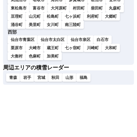
東松島市
富谷市
大河原町
村田町
柴田町
丸森町
亘理町
山元町
松島町
七ヶ浜町
利府町
大郷町
涌谷町
美里町
女川町
南三陸町
西部
仙台市青葉区
仙台市太白区
仙台市泉区
白石市
栗原市
大崎市
蔵王町
七ヶ宿町
川崎町
大和町
大衡村
色麻町
加美町
周辺エリアの積雪レーダー
青森
岩手
宮城
秋田
山形
福島