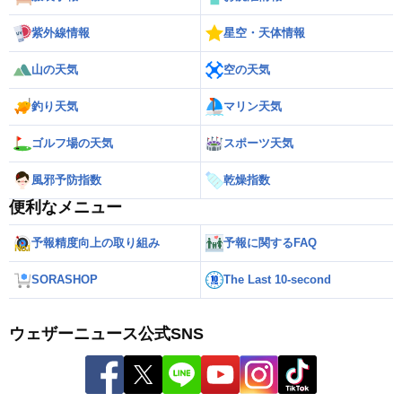
紫外線情報
星空・天体情報
山の天気
空の天気
釣り天気
マリン天気
ゴルフ場の天気
スポーツ天気
風邪予防指数
乾燥指数
便利なメニュー
予報精度向上の取り組み
予報に関するFAQ
SORASHOP
The Last 10-second
ウェザーニュース公式SNS