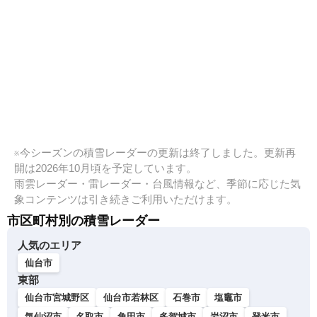
※今シーズンの積雪レーダーの更新は終了しました。更新再
開は2026年10月頃を予定しています。
雨雲レーダー・雷レーダー・台風情報など、季節に応じた気
象コンテンツは引き続きご利用いただけます。
市区町村別の積雪レーダー
人気のエリア
仙台市
東部
仙台市宮城野区
仙台市若林区
石巻市
塩竈市
気仙沼市
名取市
角田市
多賀城市
岩沼市
登米市