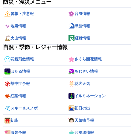
防災・減災メニュー
警報・注意報
台風情報
地震情報
津波情報
火山情報
避難情報
自然・季節・レジャー情報
花粉飛散情報
さくら開花情報
ほたる情報
あじさい情報
熱中症予報
花火天気
紅葉情報
イルミネーション
スキー＆スノボ
初日の出
初詣
天気痛予報
服装予報
お洗濯情報