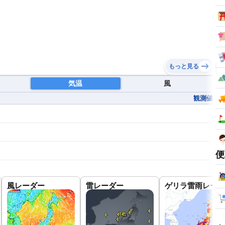
もっと見る
気温
風
観測値
便
風レーダー
雷レーダー
ゲリラ雷雨レーダ