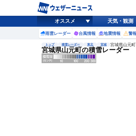
オススメ
天気・観測
雨雲レーダー
台風情報
地震情報
警
宮城県山元町
トップ
積雪レーダー
東北
宮城
宮城県山元町の積雪レーダー
地図選択
背景色調整
明
る
い
暗
い
濃淡調整
薄
い
濃