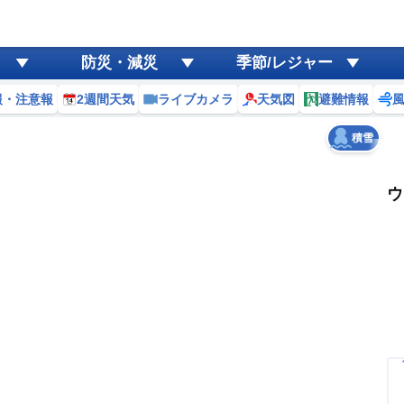
ゲリラ
風
防災・減災
季節/レジャー
黄砂
報・注意報
2週間天気
ライブカメラ
天気図
避難情報
天気
台風
積雪
ウ