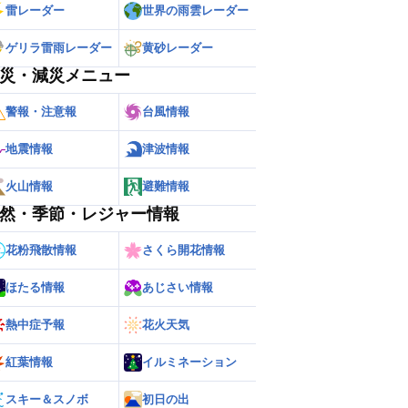
雷レーダー
世界の雨雲レーダー
ゲリラ雷雨レーダー
黄砂レーダー
災・減災メニュー
警報・注意報
台風情報
地震情報
津波情報
火山情報
避難情報
然・季節・レジャー情報
花粉飛散情報
さくら開花情報
ほたる情報
あじさい情報
熱中症予報
花火天気
紅葉情報
イルミネーション
スキー＆スノボ
初日の出