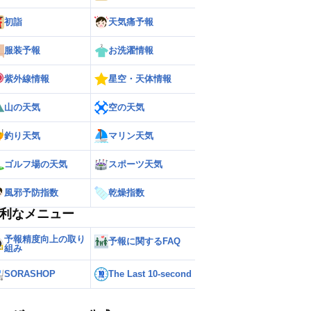
初詣
天気痛予報
服装予報
お洗濯情報
紫外線情報
星空・天体情報
山の天気
空の天気
釣り天気
マリン天気
ゴルフ場の天気
スポーツ天気
風邪予防指数
乾燥指数
利なメニュー
予報精度向上の取り
予報に関するFAQ
組み
ー
世界の雨雲レーダー
SORASHOP
The Last 10-second