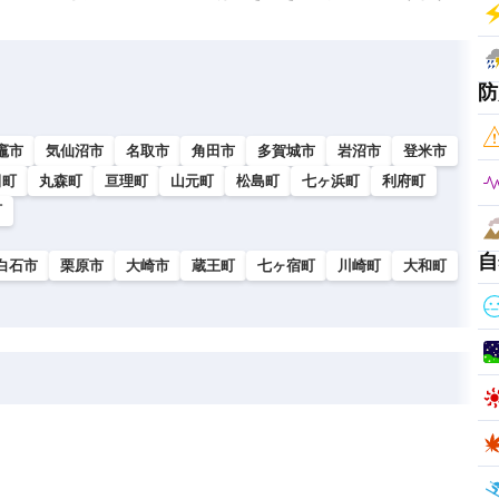
防
竈市
気仙沼市
名取市
角田市
多賀城市
岩沼市
登米市
田町
丸森町
亘理町
山元町
松島町
七ヶ浜町
利府町
町
自
白石市
栗原市
大崎市
蔵王町
七ヶ宿町
川崎町
大和町