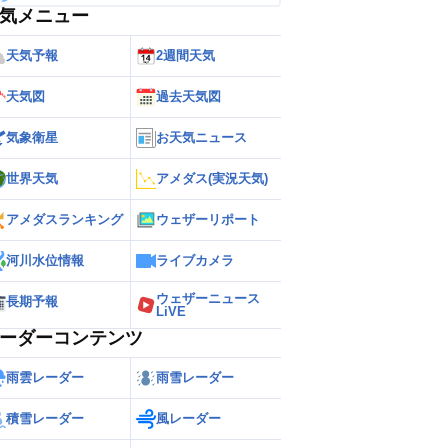
気メニュー
天気予報
2週間天気
天気図
過去天気図
気象衛星
お天気ニュース
世界天気
アメダス(実況天気)
アメダスランキング
ウェザーリポート
河川水位情報
ライブカメラ
ウェザーニュース
長期予報
LiVE
ーダーコンテンツ
雨雲レーダー
雨雪レーダー
積雪レーダー
風レーダー