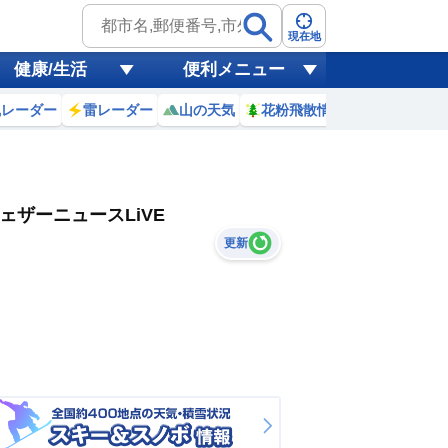
現在地
健康/生活
便利メニュー
風レーダー
雷レーダー
山の天気
花粉飛散情報
世界天気
ェザーニュースLiVE
更新