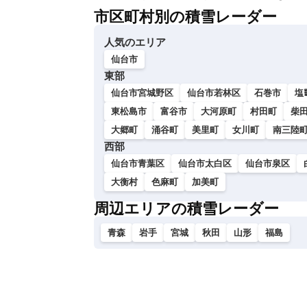
市区町村別の積雪レーダー
人気のエリア
仙台市
東部
仙台市宮城野区
仙台市若林区
石巻市
塩
東松島市
富谷市
大河原町
村田町
柴
大郷町
涌谷町
美里町
女川町
南三陸
西部
仙台市青葉区
仙台市太白区
仙台市泉区
大衡村
色麻町
加美町
周辺エリアの積雪レーダー
青森
岩手
宮城
秋田
山形
福島