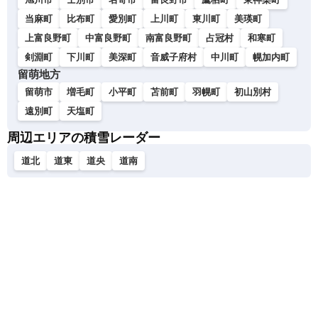
当麻町
比布町
愛別町
上川町
東川町
美瑛町
上富良野町
中富良野町
南富良野町
占冠村
和寒町
剣淵町
下川町
美深町
音威子府村
中川町
幌加内町
留萌地方
留萌市
増毛町
小平町
苫前町
羽幌町
初山別村
遠別町
天塩町
周辺エリアの積雪レーダー
道北
道東
道央
道南