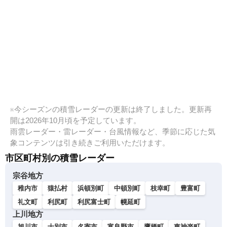
※今シーズンの積雪レーダーの更新は終了しました。更新再
開は2026年10月頃を予定しています。
雨雲レーダー・雷レーダー・台風情報など、季節に応じた気
象コンテンツは引き続きご利用いただけます。
市区町村別の積雪レーダー
宗谷地方
稚内市
猿払村
浜頓別町
中頓別町
枝幸町
豊富町
礼文町
利尻町
利尻富士町
幌延町
上川地方
旭川市
士別市
名寄市
富良野市
鷹栖町
東神楽町