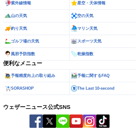
紫外線情報
星空・天体情報
山の天気
空の天気
釣り天気
マリン天気
ゴルフ場の天気
スポーツ天気
風邪予防指数
乾燥指数
便利なメニュー
予報精度向上の取り組み
予報に関するFAQ
SORASHOP
The Last 10-second
ウェザーニュース公式SNS