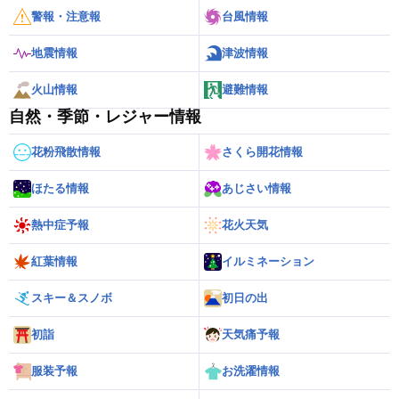
警報・注意報
台風情報
地震情報
津波情報
火山情報
避難情報
自然・季節・レジャー情報
花粉飛散情報
さくら開花情報
ほたる情報
あじさい情報
熱中症予報
花火天気
紅葉情報
イルミネーション
スキー＆スノボ
初日の出
初詣
天気痛予報
服装予報
お洗濯情報