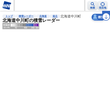
検索
現在地
天気
台風
雨雲レーダー
台風情報
地震情報
北海道中川町
警報・注意報
2週間天気
ラ
トップ
積雪レーダー
北海道
道北
積雪
北海道中川町の積雪レーダー
明
る
い
暗
い
薄
い
濃
い