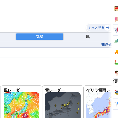
もっと見る
気温
風
観測値
便
風レーダー
雷レーダー
ゲリラ雷雨レーダ