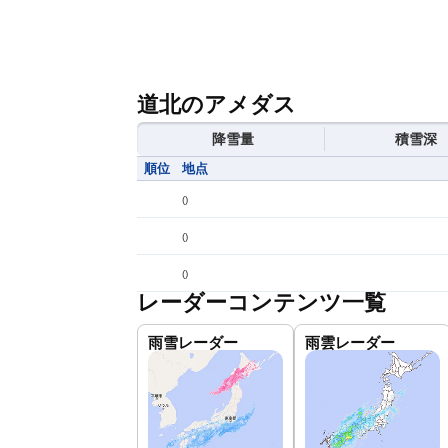
道北のアメダス
降雪量
積雪深
順位
地点
(
)
(
)
(
)
レーダーコンテンツ一覧
雨雪レーダー
雨雲レーダー