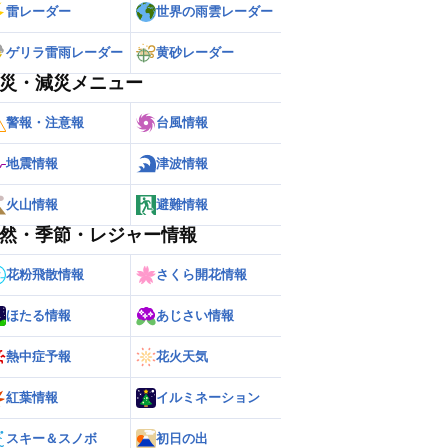
雷レーダー
世界の雨雲レーダー
ゲリラ雷雨レーダー
黄砂レーダー
災・減災メニュー
警報・注意報
台風情報
地震情報
津波情報
火山情報
避難情報
然・季節・レジャー情報
花粉飛散情報
さくら開花情報
ほたる情報
あじさい情報
熱中症予報
花火天気
紅葉情報
イルミネーション
スキー＆スノボ
初日の出