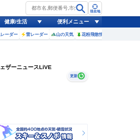
現在地
健康/生活
便利メニュー
風レーダー
雷レーダー
山の天気
花粉飛散情報
世界天気
ェザーニュースLiVE
更新