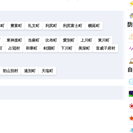
防
幸町
豊富町
礼文町
利尻町
利尻富士町
幌延町
町
東神楽町
当麻町
比布町
愛別町
上川町
東川町
町
占冠村
和寒町
剣淵町
下川町
美深町
音威子府村
自
初山別村
遠別町
天塩町