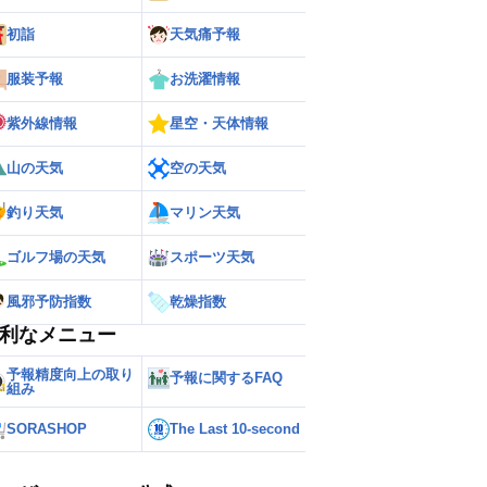
初詣
天気痛予報
服装予報
お洗濯情報
紫外線情報
星空・天体情報
山の天気
空の天気
釣り天気
マリン天気
ゴルフ場の天気
スポーツ天気
風邪予防指数
乾燥指数
利なメニュー
ー
世界の雨雲レーダー
予報精度向上の取り
予報に関するFAQ
組み
SORASHOP
The Last 10-second