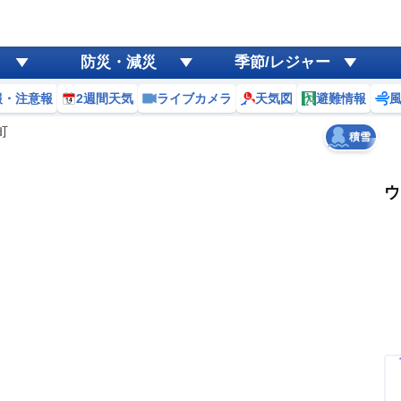
ゲリラ
風
防災・減災
季節/レジャー
黄砂
報・注意報
2週間天気
ライブカメラ
天気図
避難情報
天気
台風
町
積雪
ウ