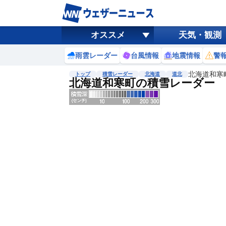
オススメ
天気・観測
雨雲レーダー
台風情報
地震情報
警
北海道和寒
トップ
積雪レーダー
北海道
道北
北海道和寒町の積雪レーダー
地図選択
背景色調整
明
る
い
暗
い
濃淡調整
薄
い
濃