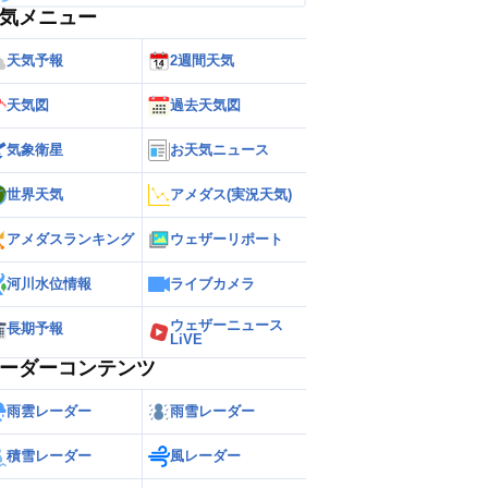
気メニュー
天気予報
2週間天気
天気図
過去天気図
気象衛星
お天気ニュース
世界天気
アメダス(実況天気)
アメダスランキング
ウェザーリポート
河川水位情報
ライブカメラ
ウェザーニュース
長期予報
LiVE
ーダーコンテンツ
雨雲レーダー
雨雪レーダー
積雪レーダー
風レーダー