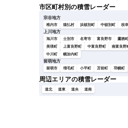
市区町村別の積雪レーダー
宗谷地方
稚内市
猿払村
浜頓別町
中頓別町
枝
上川地方
旭川市
士別市
名寄市
富良野市
鷹栖
美瑛町
上富良野町
中富良野町
南富良野
中川町
幌加内町
留萌地方
留萌市
増毛町
小平町
苫前町
羽幌町
周辺エリアの積雪レーダー
道北
道東
道央
道南