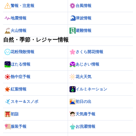
警報・注意報
台風情報
地震情報
津波情報
火山情報
避難情報
自然・季節・レジャー情報
花粉飛散情報
さくら開花情報
ほたる情報
あじさい情報
熱中症予報
花火天気
紅葉情報
イルミネーション
スキー＆スノボ
初日の出
初詣
天気痛予報
服装予報
お洗濯情報