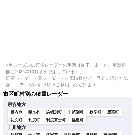
※今シーズンの積雪レーダーの更新は終了しました。更新再
開は2026年10月頃を予定しています。
雨雲レーダー・雷レーダー・台風情報など、季節に応じた気
象コンテンツは引き続きご利用いただけます。
市区町村別の積雪レーダー
宗谷地方
稚内市
猿払村
浜頓別町
中頓別町
枝幸町
豊富町
礼文町
利尻町
利尻富士町
幌延町
上川地方
旭川市
士別市
名寄市
富良野市
鷹栖町
東神楽町