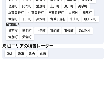
当麻町
比布町
愛別町
上川町
東川町
美瑛町
上富良野町
中富良野町
南富良野町
占冠村
和寒町
剣淵町
下川町
美深町
音威子府村
中川町
幌加内町
留萌地方
留萌市
増毛町
小平町
苫前町
羽幌町
初山別村
遠別町
天塩町
周辺エリアの積雪レーダー
道北
道東
道央
道南