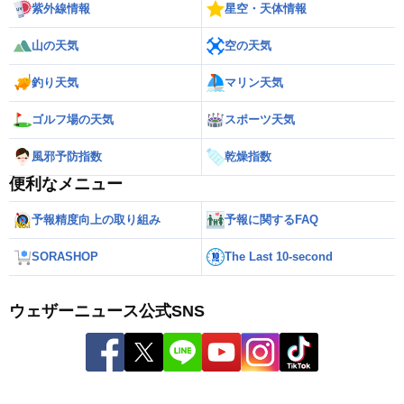
紫外線情報
星空・天体情報
山の天気
空の天気
釣り天気
マリン天気
ゴルフ場の天気
スポーツ天気
風邪予防指数
乾燥指数
便利なメニュー
予報精度向上の取り組み
予報に関するFAQ
SORASHOP
The Last 10-second
ウェザーニュース公式SNS