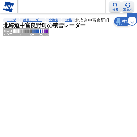
検索
現在地
天気
台風
雨雲レーダー
台風情報
地震情報
北海道中富良野町
警報・注意報
2週間天気
ラ
トップ
積雪レーダー
北海道
道北
積雪
北海道中富良野町の積雪レーダー
明
る
い
暗
い
薄
い
濃
い