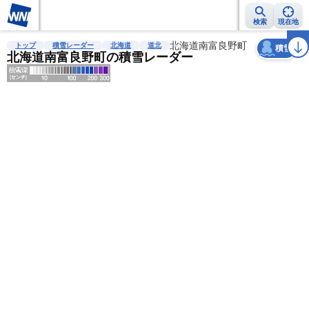
検索
現在地
天気
台風
雨雲レーダー
台風情報
地震情報
北海道南富良野町
警報・注意報
2週間天気
ラ
トップ
積雪レーダー
北海道
道北
積雪
北海道南富良野町の積雪レーダー
明
る
い
暗
い
薄
い
濃
い