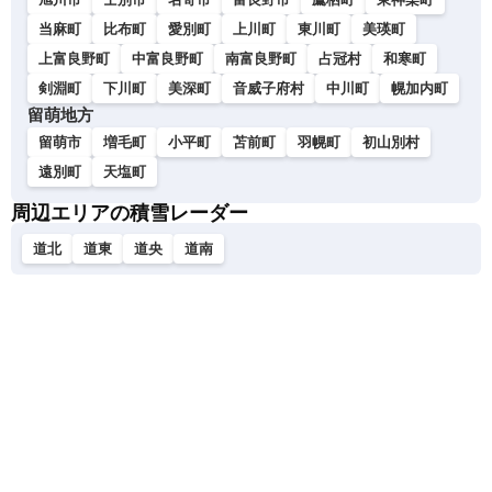
当麻町
比布町
愛別町
上川町
東川町
美瑛町
上富良野町
中富良野町
南富良野町
占冠村
和寒町
剣淵町
下川町
美深町
音威子府村
中川町
幌加内町
留萌地方
留萌市
増毛町
小平町
苫前町
羽幌町
初山別村
遠別町
天塩町
周辺エリアの積雪レーダー
道北
道東
道央
道南