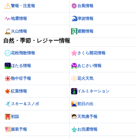
警報・注意報
台風情報
地震情報
津波情報
火山情報
避難情報
自然・季節・レジャー情報
花粉飛散情報
さくら開花情報
ほたる情報
あじさい情報
熱中症予報
花火天気
紅葉情報
イルミネーション
スキー＆スノボ
初日の出
初詣
天気痛予報
服装予報
お洗濯情報