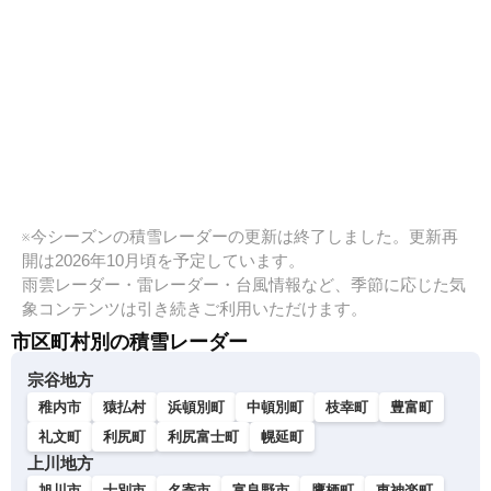
※今シーズンの積雪レーダーの更新は終了しました。更新再
開は2026年10月頃を予定しています。
雨雲レーダー・雷レーダー・台風情報など、季節に応じた気
象コンテンツは引き続きご利用いただけます。
市区町村別の積雪レーダー
宗谷地方
稚内市
猿払村
浜頓別町
中頓別町
枝幸町
豊富町
礼文町
利尻町
利尻富士町
幌延町
上川地方
旭川市
士別市
名寄市
富良野市
鷹栖町
東神楽町