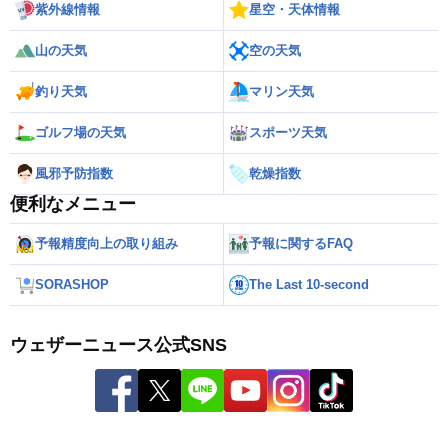
紫外線情報
星空・天体情報
山の天気
空の天気
釣り天気
マリン天気
ゴルフ場の天気
スポーツ天気
風邪予防指数
乾燥指数
便利なメニュー
予報精度向上の取り組み
予報に関するFAQ
SORASHOP
The Last 10-second
ウェザーニュース公式SNS