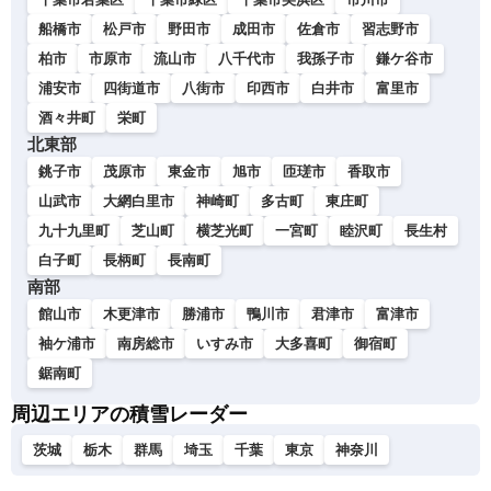
船橋市
松戸市
野田市
成田市
佐倉市
習志野市
柏市
市原市
流山市
八千代市
我孫子市
鎌ケ谷市
浦安市
四街道市
八街市
印西市
白井市
富里市
酒々井町
栄町
北東部
銚子市
茂原市
東金市
旭市
匝瑳市
香取市
山武市
大網白里市
神崎町
多古町
東庄町
九十九里町
芝山町
横芝光町
一宮町
睦沢町
長生村
白子町
長柄町
長南町
南部
館山市
木更津市
勝浦市
鴨川市
君津市
富津市
袖ケ浦市
南房総市
いすみ市
大多喜町
御宿町
鋸南町
周辺エリアの積雪レーダー
茨城
栃木
群馬
埼玉
千葉
東京
神奈川