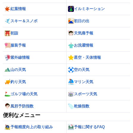
紅葉情報
イルミネーション
スキー＆スノボ
初日の出
初詣
天気痛予報
服装予報
お洗濯情報
紫外線情報
星空・天体情報
山の天気
空の天気
釣り天気
マリン天気
ゴルフ場の天気
スポーツ天気
風邪予防指数
乾燥指数
便利なメニュー
予報精度向上の取り組み
予報に関するFAQ