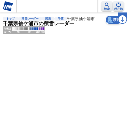
検索
現在地
天気
台風
雨雲レーダー
台風情報
地震情報
千葉県袖ケ浦市
警報・注意報
2週間天気
ラ
トップ
積雪レーダー
関東
千葉
積雪
千葉県袖ケ浦市の積雪レーダー
明
る
い
暗
い
薄
い
濃
い