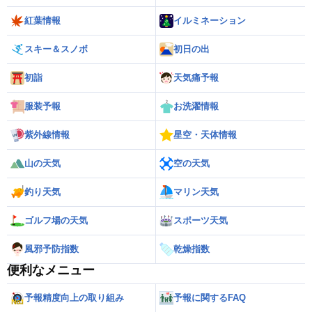
紅葉情報
イルミネーション
スキー＆スノボ
初日の出
初詣
天気痛予報
服装予報
お洗濯情報
紫外線情報
星空・天体情報
山の天気
空の天気
釣り天気
マリン天気
ゴルフ場の天気
スポーツ天気
風邪予防指数
乾燥指数
便利なメニュー
予報精度向上の取り組み
予報に関するFAQ