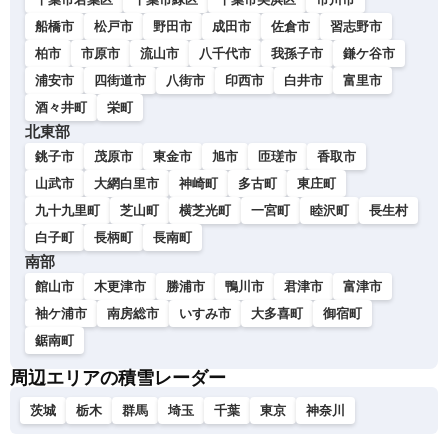
船橋市
松戸市
野田市
成田市
佐倉市
習志野市
柏市
市原市
流山市
八千代市
我孫子市
鎌ケ谷市
浦安市
四街道市
八街市
印西市
白井市
富里市
酒々井町
栄町
北東部
銚子市
茂原市
東金市
旭市
匝瑳市
香取市
山武市
大網白里市
神崎町
多古町
東庄町
九十九里町
芝山町
横芝光町
一宮町
睦沢町
長生村
白子町
長柄町
長南町
南部
館山市
木更津市
勝浦市
鴨川市
君津市
富津市
袖ケ浦市
南房総市
いすみ市
大多喜町
御宿町
鋸南町
周辺エリアの積雪レーダー
茨城
栃木
群馬
埼玉
千葉
東京
神奈川