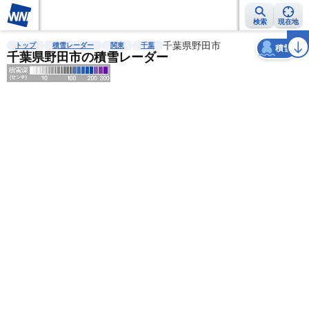
検索
現在地
天気
台風
雨雲レーダー
台風情報
地震情報
千葉県野田市
警報・注意報
2週間天気
ラ
トップ
積雪レーダー
関東
千葉
積雪
千葉県野田市の積雪レーダー
明
る
い
暗
い
薄
い
濃
い