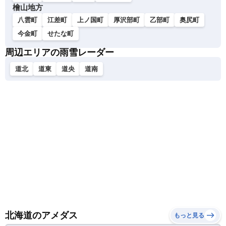
檜山地方
八雲町
江差町
上ノ国町
厚沢部町
乙部町
奥尻町
今金町
せたな町
周辺エリアの雨雪レーダー
道北
道東
道央
道南
北海道のアメダス
もっと見る