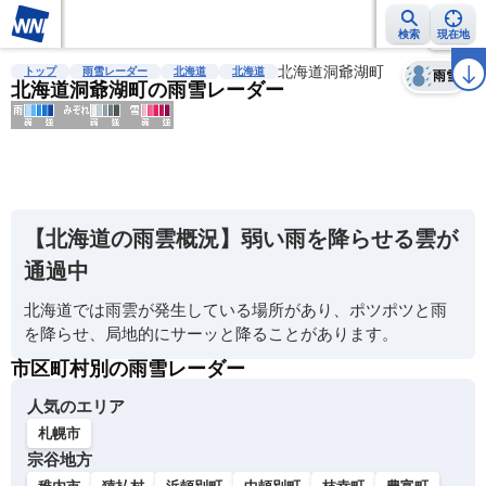
検索
現在地
天気
台風
雨雲レーダー
台風情報
地震情報
北海道洞爺湖町
警報・注意報
2週間天気
ラ
トップ
雨雪レーダー
北海道
北海道
雨雪
北海道洞爺湖町の雨雪レーダー
明
る
い
【北海道の雨雲概況】弱い雨を降らせる雲が
暗
通過中
い
北海道では雨雲が発生している場所があり、ポツポツと雨
薄
を降らせ、局地的にサーッと降ることがあります。
い
市区町村別の雨雪レーダー
濃
い
人気のエリア
札幌市
宗谷地方