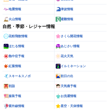
地震情報
津波情報
火山情報
避難情報
自然・季節・レジャー情報
花粉飛散情報
さくら開花情報
ほたる情報
あじさい情報
熱中症予報
花火天気
紅葉情報
イルミネーション
スキー＆スノボ
初日の出
初詣
天気痛予報
服装予報
お洗濯情報
紫外線情報
星空・天体情報