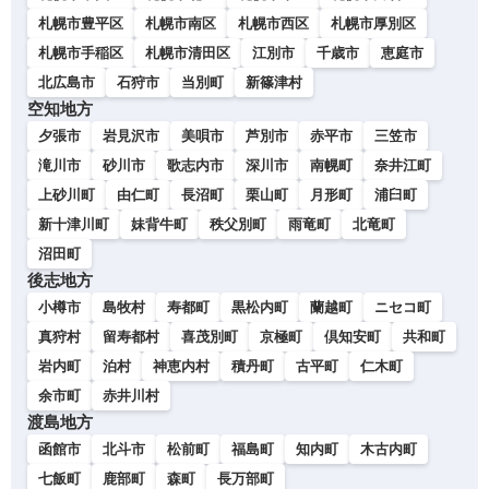
札幌市豊平区
札幌市南区
札幌市西区
札幌市厚別区
札幌市手稲区
札幌市清田区
江別市
千歳市
恵庭市
北広島市
石狩市
当別町
新篠津村
空知地方
夕張市
岩見沢市
美唄市
芦別市
赤平市
三笠市
滝川市
砂川市
歌志内市
深川市
南幌町
奈井江町
上砂川町
由仁町
長沼町
栗山町
月形町
浦臼町
新十津川町
妹背牛町
秩父別町
雨竜町
北竜町
沼田町
後志地方
小樽市
島牧村
寿都町
黒松内町
蘭越町
ニセコ町
真狩村
留寿都村
喜茂別町
京極町
倶知安町
共和町
岩内町
泊村
神恵内村
積丹町
古平町
仁木町
余市町
赤井川村
渡島地方
函館市
北斗市
松前町
福島町
知内町
木古内町
七飯町
鹿部町
森町
長万部町