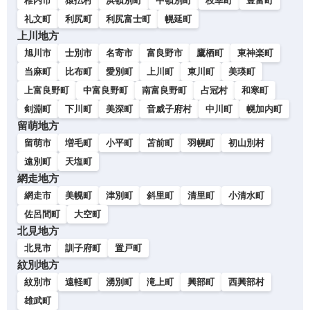
稚内市
猿払村
浜頓別町
中頓別町
枝幸町
豊富町
礼文町
利尻町
利尻富士町
幌延町
上川地方
旭川市
士別市
名寄市
富良野市
鷹栖町
東神楽町
当麻町
比布町
愛別町
上川町
東川町
美瑛町
上富良野町
中富良野町
南富良野町
占冠村
和寒町
剣淵町
下川町
美深町
音威子府村
中川町
幌加内町
留萌地方
留萌市
増毛町
小平町
苫前町
羽幌町
初山別村
遠別町
天塩町
網走地方
網走市
美幌町
津別町
斜里町
清里町
小清水町
佐呂間町
大空町
北見地方
北見市
訓子府町
置戸町
紋別地方
紋別市
遠軽町
湧別町
滝上町
興部町
西興部村
雄武町