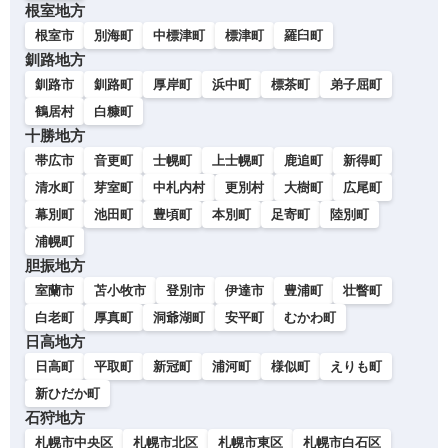
根室地方
根室市
別海町
中標津町
標津町
羅臼町
釧路地方
釧路市
釧路町
厚岸町
浜中町
標茶町
弟子屈町
鶴居村
白糠町
十勝地方
帯広市
音更町
士幌町
上士幌町
鹿追町
新得町
清水町
芽室町
中札内村
更別村
大樹町
広尾町
幕別町
池田町
豊頃町
本別町
足寄町
陸別町
浦幌町
胆振地方
室蘭市
苫小牧市
登別市
伊達市
豊浦町
壮瞥町
白老町
厚真町
洞爺湖町
安平町
むかわ町
日高地方
日高町
平取町
新冠町
浦河町
様似町
えりも町
新ひだか町
石狩地方
札幌市中央区
札幌市北区
札幌市東区
札幌市白石区