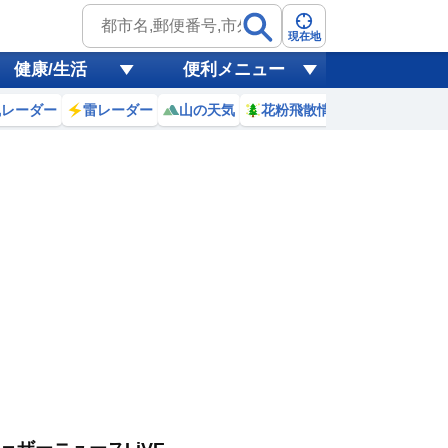
現在地
健康/生活
便利メニュー
風レーダー
雷レーダー
山の天気
花粉飛散情報
世界天気