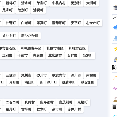
町
新得町
清水町
芽室町
中札内村
更別村
大樹町
足寄町
陸別町
浦幌町
レ
町
壮瞥町
白老町
厚真町
洞爺湖町
安平町
むかわ町
えりも町
新ひだか町
幌市白石区
札幌市豊平区
札幌市南区
札幌市西区
江別市
千歳市
恵庭市
北広島市
石狩市
当別町
防
市
三笠市
滝川市
砂川市
歌志内市
深川市
南幌町
山町
月形町
浦臼町
新十津川町
妹背牛町
秩父別町
町
ニセコ町
真狩村
留寿都村
喜茂別町
京極町
自
村
積丹町
古平町
仁木町
余市町
赤井川村