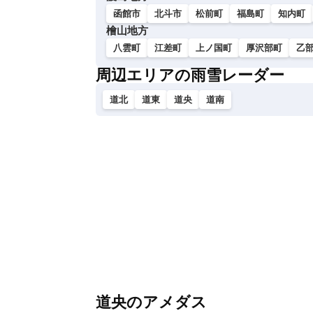
函館市
北斗市
松前町
福島町
知内町
檜山地方
八雲町
江差町
上ノ国町
厚沢部町
乙
周辺エリアの雨雪レーダー
道北
道東
道央
道南
道央のアメダス