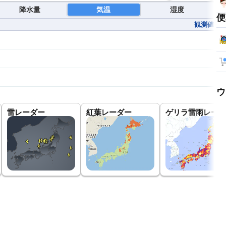
降水量
気温
湿度
便
観測値
ウ
雷レーダー
紅葉レーダー
ゲリラ雷雨レーダ