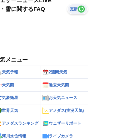
ェザーニュースLiVE
・雪に関するFAQ
更新
気メニュー
天気予報
2週間天気
天気図
過去天気図
気象衛星
お天気ニュース
世界天気
アメダス(実況天気)
アメダスランキング
ウェザーリポート
河川水位情報
ライブカメラ