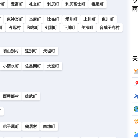
ウ
幸町
豊富町
礼文町
利尻町
利尻富士町
幌延町
雨
町
東神楽町
当麻町
比布町
愛別町
上川町
東川町
町
占冠村
和寒町
剣淵町
下川町
美深町
音威子府村
初山別村
遠別町
天塩町
天
小清水町
佐呂間町
大空町
西興部村
雄武町
町
弟子屈町
鶴居村
白糠町