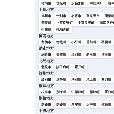
い
稚内市
猿払村
浜頓別町
中頓別町
枝
上川地方
旭川市
士別市
名寄市
富良野市
鷹栖
美瑛町
上富良野町
中富良野町
南富良野
中川町
幌加内町
留萌地方
留萌市
増毛町
小平町
苫前町
羽幌町
網走地方
網走市
美幌町
津別町
斜里町
清里町
北見地方
北見市
訓子府町
置戸町
紋別地方
紋別市
遠軽町
湧別町
滝上町
興部町
根室地方
根室市
別海町
中標津町
標津町
羅臼
釧路地方
釧路市
釧路町
厚岸町
浜中町
標茶町
十勝地方