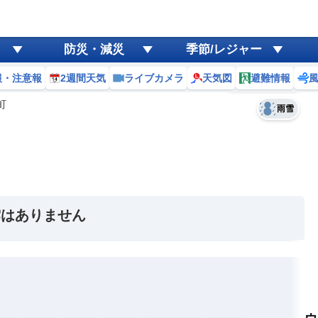
ゲリラ
風
防災・減災
季節/レジャー
黄砂
報・注意報
2週間天気
ライブカメラ
天気図
避難情報
予報士コメント
天気
台風
町
雨雪
雲はありません