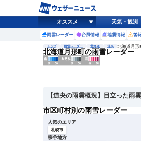
オススメ
天気・観測
雨雲レーダー
台風情報
地震情報
警
北海道月形
トップ
雨雪レーダー
北海道
道央
北海道月形町の雨雪レーダー
地図選択
背景色調整
明
る
い
【道央の雨雲概況】目立った雨
暗
い
市区町村別の雨雪レーダー
濃淡調整
人気のエリア
薄
い
札幌市
濃
宗谷地方