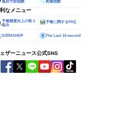
風邪予防指数
乾燥指数
利なメニュー
予報精度向上の取り
予報に関するFAQ
組み
SORASHOP
The Last 10-second
ェザーニュース公式SNS
ー
世界の雨雲レーダー