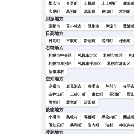
帯広市
音更町
士幌町
上士幌町
鹿追
広尾町
幕別町
池田町
豊頃町
本別町
胆振地方
室蘭市
苫小牧市
登別市
伊達市
豊浦
日高地方
日高町
平取町
新冠町
浦河町
様似町
石狩地方
札幌市中央区
札幌市北区
札幌市東区
札
札幌市厚別区
札幌市手稲区
札幌市清田区
新篠津村
空知地方
夕張市
岩見沢市
美唄市
芦別市
赤平
奈井江町
上砂川町
由仁町
長沼町
栗
雨竜町
北竜町
沼田町
後志地方
小樽市
島牧村
寿都町
黒松内町
蘭越
倶知安町
共和町
岩内町
泊村
神恵内
渡島地方