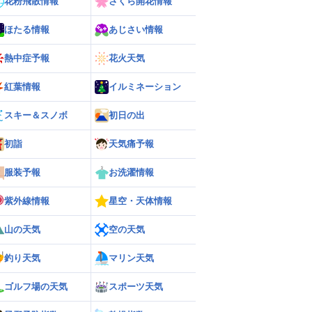
花粉飛散情報
さくら開花情報
ほたる情報
あじさい情報
熱中症予報
花火天気
紅葉情報
イルミネーション
スキー＆スノボ
初日の出
初詣
天気痛予報
服装予報
お洗濯情報
紫外線情報
星空・天体情報
山の天気
空の天気
釣り天気
マリン天気
ゴルフ場の天気
スポーツ天気