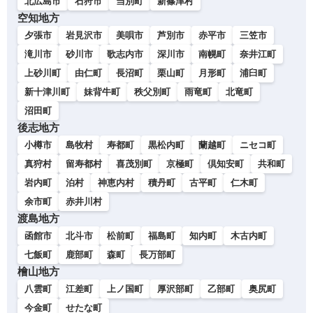
北広島市
石狩市
当別町
新篠津村
空知地方
夕張市
岩見沢市
美唄市
芦別市
赤平市
三笠市
滝川市
砂川市
歌志内市
深川市
南幌町
奈井江町
上砂川町
由仁町
長沼町
栗山町
月形町
浦臼町
新十津川町
妹背牛町
秩父別町
雨竜町
北竜町
沼田町
後志地方
小樽市
島牧村
寿都町
黒松内町
蘭越町
ニセコ町
真狩村
留寿都村
喜茂別町
京極町
倶知安町
共和町
岩内町
泊村
神恵内村
積丹町
古平町
仁木町
余市町
赤井川村
渡島地方
函館市
北斗市
松前町
福島町
知内町
木古内町
七飯町
鹿部町
森町
長万部町
檜山地方
八雲町
江差町
上ノ国町
厚沢部町
乙部町
奥尻町
今金町
せたな町