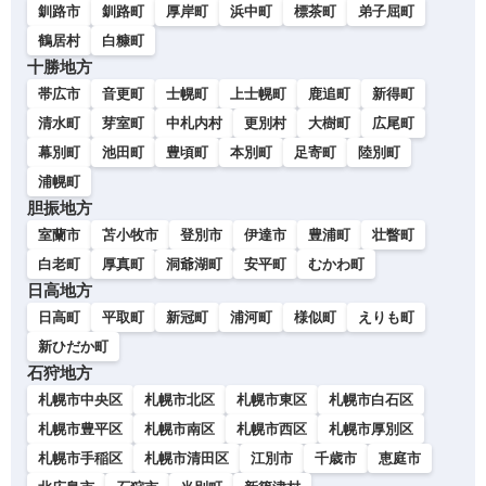
釧路市
釧路町
厚岸町
浜中町
標茶町
弟子屈町
鶴居村
白糠町
十勝地方
帯広市
音更町
士幌町
上士幌町
鹿追町
新得町
清水町
芽室町
中札内村
更別村
大樹町
広尾町
幕別町
池田町
豊頃町
本別町
足寄町
陸別町
浦幌町
胆振地方
室蘭市
苫小牧市
登別市
伊達市
豊浦町
壮瞥町
白老町
厚真町
洞爺湖町
安平町
むかわ町
日高地方
日高町
平取町
新冠町
浦河町
様似町
えりも町
新ひだか町
石狩地方
札幌市中央区
札幌市北区
札幌市東区
札幌市白石区
札幌市豊平区
札幌市南区
札幌市西区
札幌市厚別区
札幌市手稲区
札幌市清田区
江別市
千歳市
恵庭市