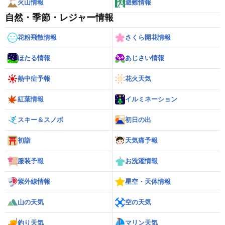
火山情報
避難情報
自然・季節・レジャー情報
花粉飛散情報
さくら開花情報
ほたる情報
あじさい情報
熱中症予報
花火天気
紅葉情報
イルミネーション
スキー＆スノボ
初日の出
初詣
天気痛予報
服装予報
お洗濯情報
紫外線情報
星空・天体情報
山の天気
空の天気
釣り天気
マリン天気