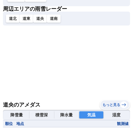
周辺エリアの雨雪レーダー
道北
道東
道央
道南
道央のアメダス
もっと見る
降雪量
積雪深
降水量
気温
湿度
順位
地点
観測値