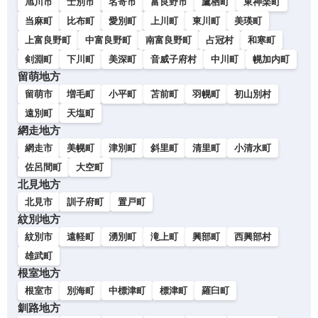
旭川市
士別市
名寄市
富良野市
鷹栖町
東神楽町
当麻町
比布町
愛別町
上川町
東川町
美瑛町
上富良野町
中富良野町
南富良野町
占冠村
和寒町
剣淵町
下川町
美深町
音威子府村
中川町
幌加内町
留萌地方
留萌市
増毛町
小平町
苫前町
羽幌町
初山別村
遠別町
天塩町
網走地方
網走市
美幌町
津別町
斜里町
清里町
小清水町
佐呂間町
大空町
北見地方
北見市
訓子府町
置戸町
紋別地方
紋別市
遠軽町
湧別町
滝上町
興部町
西興部村
雄武町
根室地方
根室市
別海町
中標津町
標津町
羅臼町
釧路地方