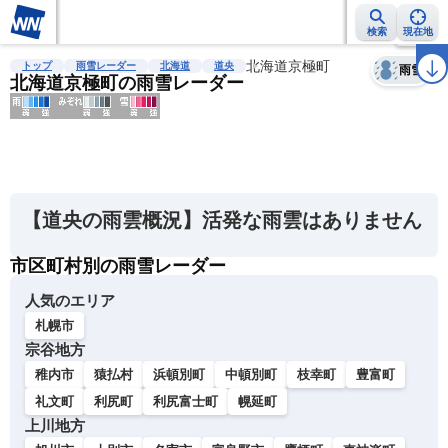
検索
現在地
天気
台風
雨雲レーダー
台風情報
地震情報
北海道京極町
警報・注意報
2週間天気
ラ
トップ
雨雪レーダー
北海道
道央
雨雪
北海道京極町の雨雪レーダー
明
る
い
【道央の雨雲概況】活発な雨雲はありません
暗
い
市区町村別の雨雪レーダー
人気のエリア
薄
札幌市
い
宗谷地方
濃
い
稚内市
猿払村
浜頓別町
中頓別町
枝幸町
豊富町
礼文町
利尻町
利尻富士町
幌延町
上川地方