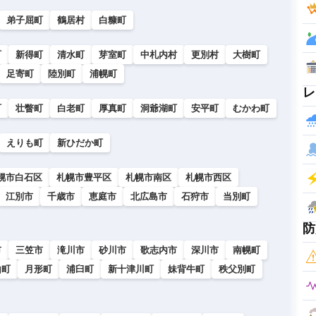
弟子屈町
鶴居村
白糠町
町
新得町
清水町
芽室町
中札内村
更別村
大樹町
足寄町
陸別町
浦幌町
レ
町
壮瞥町
白老町
厚真町
洞爺湖町
安平町
むかわ町
えりも町
新ひだか町
幌市白石区
札幌市豊平区
札幌市南区
札幌市西区
江別市
千歳市
恵庭市
北広島市
石狩市
当別町
防
市
三笠市
滝川市
砂川市
歌志内市
深川市
南幌町
山町
月形町
浦臼町
新十津川町
妹背牛町
秩父別町