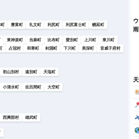
ウ
幸町
豊富町
礼文町
利尻町
利尻富士町
幌延町
雨
町
東神楽町
当麻町
比布町
愛別町
上川町
東川町
町
占冠村
和寒町
剣淵町
下川町
美深町
音威子府村
初山別村
遠別町
天塩町
天
小清水町
佐呂間町
大空町
西興部村
雄武町
町