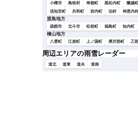
小樽市
島牧村
寿都町
黒松内町
蘭越
倶知安町
共和町
岩内町
泊村
神恵内
渡島地方
函館市
北斗市
松前町
福島町
知内町
檜山地方
八雲町
江差町
上ノ国町
厚沢部町
乙
周辺エリアの雨雪レーダー
道北
道東
道央
道南