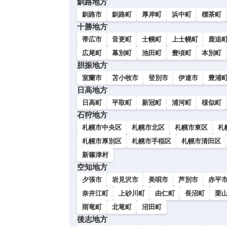
釧路地方
釧路市
釧路町
厚岸町
浜中町
標茶町
十勝地方
帯広市
音更町
士幌町
上士幌町
鹿追
広尾町
幕別町
池田町
豊頃町
本別町
胆振地方
室蘭市
苫小牧市
登別市
伊達市
豊浦
日高地方
日高町
平取町
新冠町
浦河町
様似町
石狩地方
札幌市中央区
札幌市北区
札幌市東区
札
札幌市厚別区
札幌市手稲区
札幌市清田区
新篠津村
空知地方
夕張市
岩見沢市
美唄市
芦別市
赤平
奈井江町
上砂川町
由仁町
長沼町
栗
雨竜町
北竜町
沼田町
後志地方