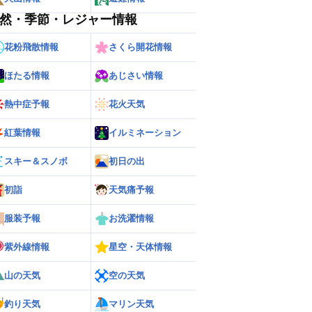
然・季節・レジャー情報
花粉飛散情報
さくら開花情報
ほたる情報
あじさい情報
熱中症予報
花火天気
紅葉情報
イルミネーション
スキー＆スノボ
初日の出
初詣
天気痛予報
服装予報
お洗濯情報
紫外線情報
星空・天体情報
山の天気
空の天気
釣り天気
マリン天気