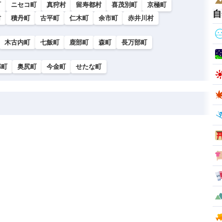
町
ニセコ町
真狩村
留寿都村
喜茂別町
京極町
自
村
積丹町
古平町
仁木町
余市町
赤井川村
木古内町
七飯町
鹿部町
森町
長万部町
部町
奥尻町
今金町
せたな町