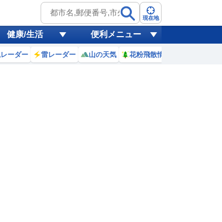
現在地
健康/生活
便利メニュー
風レーダー
雷レーダー
山の天気
花粉飛散情報
世界天気