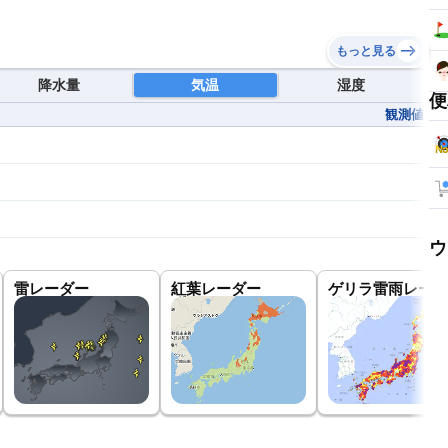
もっと見る
降水量
気温
湿度
便
観測値
ウ
雷レーダー
紅葉レーダー
ゲリラ雷雨レーダ