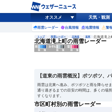
オススメ
天気・観測
雨雲レーダー
台風情報
地震情報
警
北海道滝上
トップ
雨雪レーダー
北海道
道東
北海道滝上町の雨雪レーダー
地図選択
背景色調整
明
る
い
【道東の雨雲概況】ポツポツ、
暗
い
雨雲は北東へ進み、ポツポツと雨を降らせ
通り過ぎるまでの目安の時間は、多くの場所
濃淡調整
すくなります。
薄
い
市区町村別の雨雪レーダー
濃