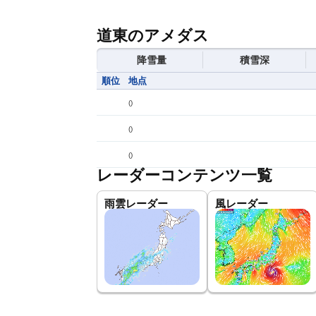
道東のアメダス
降雪量
積雪深
順位
地点
(
)
(
)
(
)
レーダーコンテンツ一覧
雨雲レーダー
風レーダー