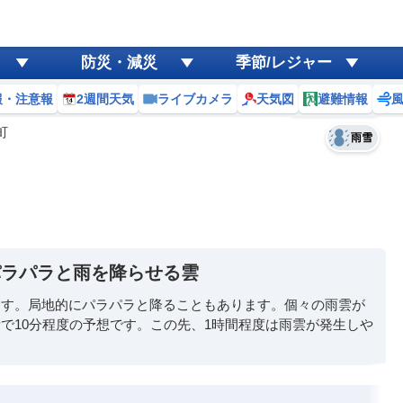
ゲリラ
風
防災・減災
季節/レジャー
黄砂
報・注意報
2週間天気
ライブカメラ
天気図
避難情報
予報士コメント
天気
台風
町
雨雪
パラパラと雨を降らせる雲
ます。局地的にパラパラと降ることもあります。個々の雨雲が
で10分程度の予想です。この先、1時間程度は雨雲が発生しや