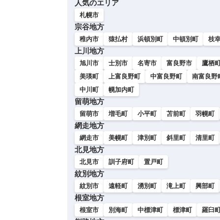
人気のエリア
い
札幌市
宗谷地方
稚内市
猿払村
浜頓別町
中頓別町
枝
上川地方
旭川市
士別市
名寄市
富良野市
鷹栖
美瑛町
上富良野町
中富良野町
南富良野
中川町
幌加内町
留萌地方
留萌市
増毛町
小平町
苫前町
羽幌町
網走地方
網走市
美幌町
津別町
斜里町
清里町
北見地方
北見市
訓子府町
置戸町
紋別地方
紋別市
遠軽町
湧別町
滝上町
興部町
根室地方
根室市
別海町
中標津町
標津町
羅臼