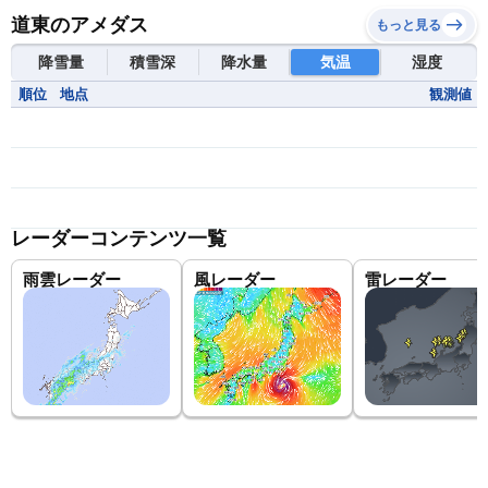
道東のアメダス
もっと見る
降雪量
積雪深
降水量
気温
湿度
順位
地点
観測値
レーダーコンテンツ一覧
雨雲レーダー
風レーダー
雷レーダー