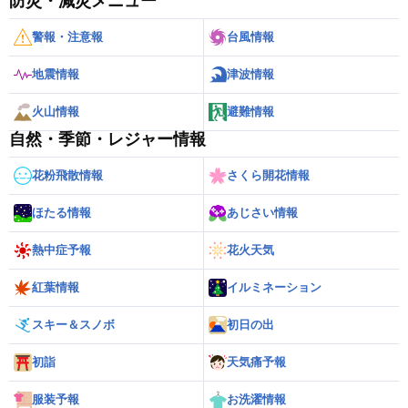
防災・減災メニュー
警報・注意報
台風情報
地震情報
津波情報
火山情報
避難情報
自然・季節・レジャー情報
花粉飛散情報
さくら開花情報
ほたる情報
あじさい情報
熱中症予報
花火天気
紅葉情報
イルミネーション
スキー＆スノボ
初日の出
初詣
天気痛予報
服装予報
お洗濯情報