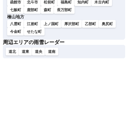
函館市
北斗市
松前町
福島町
知内町
木古内町
七飯町
鹿部町
森町
長万部町
檜山地方
八雲町
江差町
上ノ国町
厚沢部町
乙部町
奥尻町
今金町
せたな町
周辺エリアの雨雪レーダー
道北
道東
道央
道南