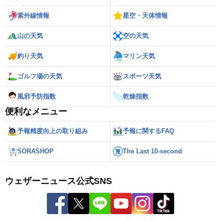
紫外線情報
星空・天体情報
山の天気
空の天気
釣り天気
マリン天気
ゴルフ場の天気
スポーツ天気
風邪予防指数
乾燥指数
便利なメニュー
予報精度向上の取り組み
予報に関するFAQ
SORASHOP
The Last 10-second
ウェザーニュース公式SNS