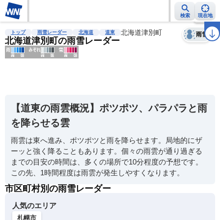
検索
現在地
天気
台風
雨雲レーダー
台風情報
地震情報
北海道津別町
警報・注意報
2週間天気
ラ
トップ
雨雪レーダー
北海道
道東
雨雪
北海道津別町の雨雪レーダー
明
る
い
【道東の雨雲概況】ポツポツ、パラパラと雨
暗
を降らせる雲
い
雨雲は東へ進み、ポツポツと雨を降らせます。局地的にザ
薄
ーッと強く降ることもあります。個々の雨雲が通り過ぎる
い
までの目安の時間は、多くの場所で10分程度の予想です。
濃
この先、1時間程度は雨雲が発生しやすくなります。
い
市区町村別の雨雪レーダー
人気のエリア
札幌市