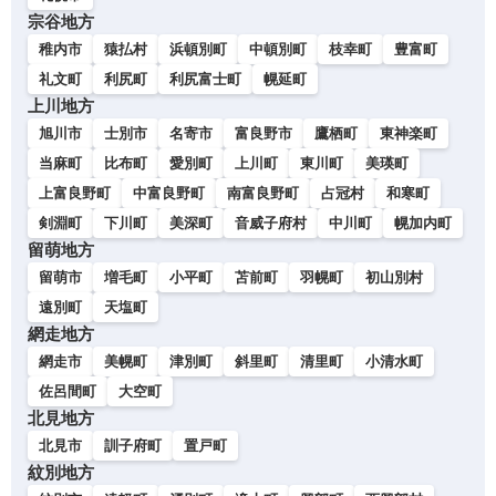
宗谷地方
稚内市
猿払村
浜頓別町
中頓別町
枝幸町
豊富町
礼文町
利尻町
利尻富士町
幌延町
上川地方
旭川市
士別市
名寄市
富良野市
鷹栖町
東神楽町
当麻町
比布町
愛別町
上川町
東川町
美瑛町
上富良野町
中富良野町
南富良野町
占冠村
和寒町
剣淵町
下川町
美深町
音威子府村
中川町
幌加内町
留萌地方
留萌市
増毛町
小平町
苫前町
羽幌町
初山別村
遠別町
天塩町
網走地方
網走市
美幌町
津別町
斜里町
清里町
小清水町
佐呂間町
大空町
北見地方
北見市
訓子府町
置戸町
紋別地方