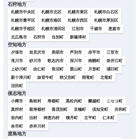
石狩地方
札幌市中央区
札幌市北区
札幌市東区
札幌市白石区
札幌市豊平区
札幌市南区
札幌市西区
札幌市厚別区
札幌市手稲区
札幌市清田区
江別市
千歳市
恵庭市
北広島市
石狩市
当別町
新篠津村
空知地方
夕張市
岩見沢市
美唄市
芦別市
赤平市
三笠市
滝川市
砂川市
歌志内市
深川市
南幌町
奈井江町
上砂川町
由仁町
長沼町
栗山町
月形町
浦臼町
新十津川町
妹背牛町
秩父別町
雨竜町
北竜町
沼田町
後志地方
小樽市
島牧村
寿都町
黒松内町
蘭越町
ニセコ町
真狩村
留寿都村
喜茂別町
京極町
倶知安町
共和町
岩内町
泊村
神恵内村
積丹町
古平町
仁木町
余市町
赤井川村
渡島地方