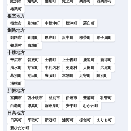
紋別市
遠軽町
湧別町
滝上町
興部町
西興部村
雄武町
根室地方
根室市
別海町
中標津町
標津町
羅臼町
釧路地方
釧路市
釧路町
厚岸町
浜中町
標茶町
弟子屈町
鶴居村
白糠町
十勝地方
帯広市
音更町
士幌町
上士幌町
鹿追町
新得町
清水町
芽室町
中札内村
更別村
大樹町
広尾町
幕別町
池田町
豊頃町
本別町
足寄町
陸別町
浦幌町
胆振地方
室蘭市
苫小牧市
登別市
伊達市
豊浦町
壮瞥町
白老町
厚真町
洞爺湖町
安平町
むかわ町
日高地方
日高町
平取町
新冠町
浦河町
様似町
えりも町
新ひだか町