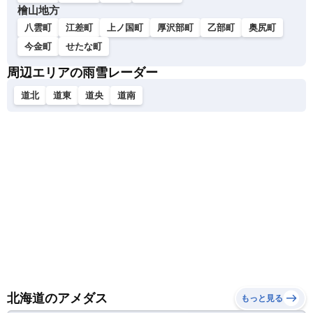
檜山地方
八雲町
江差町
上ノ国町
厚沢部町
乙部町
奥尻町
今金町
せたな町
周辺エリアの雨雪レーダー
道北
道東
道央
道南
北海道のアメダス
もっと見る