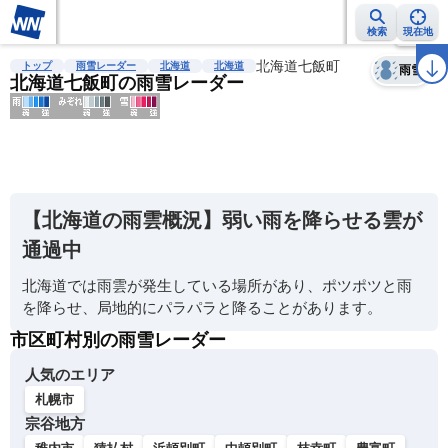
検索
現在地
天気
台風
雨雲レーダー
台風情報
地震情報
北海道七飯町
警報・注意報
2週間天気
ラ
トップ
雨雪レーダー
北海道
北海道
雨雪
北海道七飯町の雨雪レーダー
明
る
い
【北海道の雨雲概況】弱い雨を降らせる雲が
暗
通過中
い
北海道では雨雲が発生している場所があり、ポツポツと雨
薄
を降らせ、局地的にパラパラと降ることがあります。
い
市区町村別の雨雪レーダー
濃
い
人気のエリア
札幌市
宗谷地方