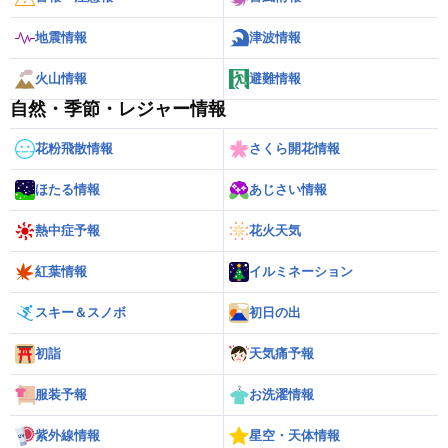
地震情報
津波情報
火山情報
避難情報
自然・季節・レジャー情報
花粉飛散情報
さくら開花情報
ほたる情報
あじさい情報
熱中症予報
花火天気
紅葉情報
イルミネーション
スキー＆スノボ
初日の出
初詣
天気痛予報
服装予報
お洗濯情報
紫外線情報
星空・天体情報