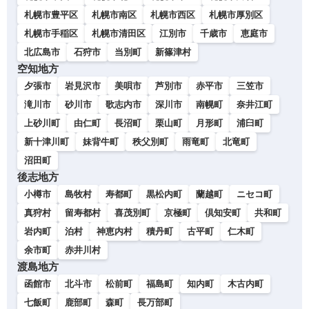
札幌市豊平区
札幌市南区
札幌市西区
札幌市厚別区
札幌市手稲区
札幌市清田区
江別市
千歳市
恵庭市
北広島市
石狩市
当別町
新篠津村
空知地方
夕張市
岩見沢市
美唄市
芦別市
赤平市
三笠市
滝川市
砂川市
歌志内市
深川市
南幌町
奈井江町
上砂川町
由仁町
長沼町
栗山町
月形町
浦臼町
新十津川町
妹背牛町
秩父別町
雨竜町
北竜町
沼田町
後志地方
小樽市
島牧村
寿都町
黒松内町
蘭越町
ニセコ町
真狩村
留寿都村
喜茂別町
京極町
倶知安町
共和町
岩内町
泊村
神恵内村
積丹町
古平町
仁木町
余市町
赤井川村
渡島地方
函館市
北斗市
松前町
福島町
知内町
木古内町
七飯町
鹿部町
森町
長万部町