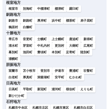
根室地方
根室市
別海町
中標津町
標津町
羅臼町
釧路地方
釧路市
釧路町
厚岸町
浜中町
標茶町
弟子屈町
鶴居村
白糠町
十勝地方
帯広市
音更町
士幌町
上士幌町
鹿追町
新得町
清水町
芽室町
中札内村
更別村
大樹町
広尾町
幕別町
池田町
豊頃町
本別町
足寄町
陸別町
浦幌町
胆振地方
室蘭市
苫小牧市
登別市
伊達市
豊浦町
壮瞥町
白老町
厚真町
洞爺湖町
安平町
むかわ町
日高地方
日高町
平取町
新冠町
浦河町
様似町
えりも町
新ひだか町
石狩地方
札幌市中央区
札幌市北区
札幌市東区
札幌市白石区