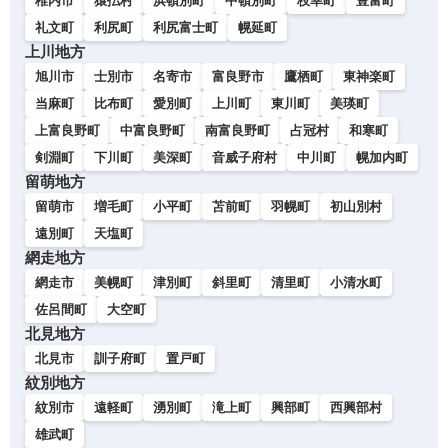
稚内市
猿払村
浜頓別町
中頓別町
枝幸町
豊富町
礼文町
利尻町
利尻富士町
幌延町
上川地方
旭川市
士別市
名寄市
富良野市
鷹栖町
東神楽町
当麻町
比布町
愛別町
上川町
東川町
美瑛町
上富良野町
中富良野町
南富良野町
占冠村
和寒町
剣淵町
下川町
美深町
音威子府村
中川町
幌加内町
留萌地方
留萌市
増毛町
小平町
苫前町
羽幌町
初山別村
遠別町
天塩町
網走地方
網走市
美幌町
津別町
斜里町
清里町
小清水町
佐呂間町
大空町
北見地方
北見市
訓子府町
置戸町
紋別地方
紋別市
遠軽町
湧別町
滝上町
興部町
西興部村
雄武町