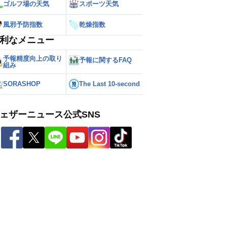
ゴルフ場の天気
スポーツ天気
風邪予防指数
乾燥指数
利なメニュー
予報精度向上の取り
予報に関するFAQ
組み
SORASHOP
The Last 10-second
ェザーニュース公式SNS
ー
世界の雨雲レーダー