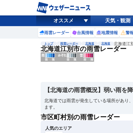
オススメ
天気・観測
雨雲レーダー
台風情報
地震情報
警
北海道江
トップ
雨雪レーダー
北海道
北海道
北海道江別市の雨雪レーダー
地図選択
背景色調整
明
る
い
【北海道の雨雲概況】弱い雨を
暗
い
北海道では雨雲が発生している場所があり
ます。
濃淡調整
薄
市区町村別の雨雪レーダー
い
人気のエリア
濃