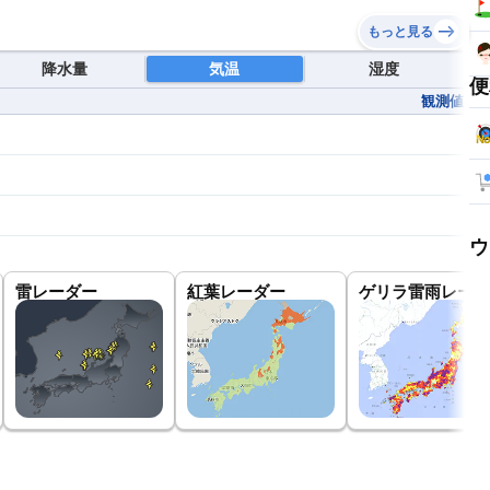
もっと見る
降水量
気温
湿度
便
観測値
ウ
雷レーダー
紅葉レーダー
ゲリラ雷雨レーダ