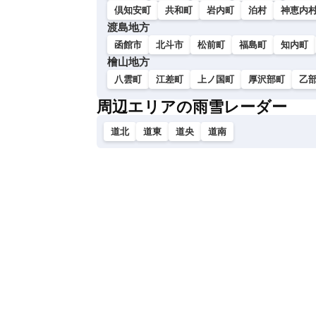
倶知安町
共和町
岩内町
泊村
神恵内
渡島地方
函館市
北斗市
松前町
福島町
知内町
檜山地方
八雲町
江差町
上ノ国町
厚沢部町
乙
周辺エリアの雨雪レーダー
道北
道東
道央
道南