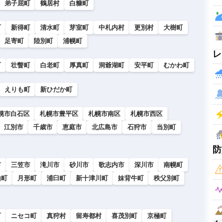
弟子屈町
鶴居村
白糠町
町
新得町
清水町
芽室町
中札内村
更別村
大樹町
足寄町
陸別町
浦幌町
レ
町
壮瞥町
白老町
厚真町
洞爺湖町
安平町
むかわ町
えりも町
新ひだか町
幌市白石区
札幌市豊平区
札幌市南区
札幌市西区
江別市
千歳市
恵庭市
北広島市
石狩市
当別町
防
市
三笠市
滝川市
砂川市
歌志内市
深川市
南幌町
山町
月形町
浦臼町
新十津川町
妹背牛町
秩父別町
町
ニセコ町
真狩村
留寿都村
喜茂別町
京極町