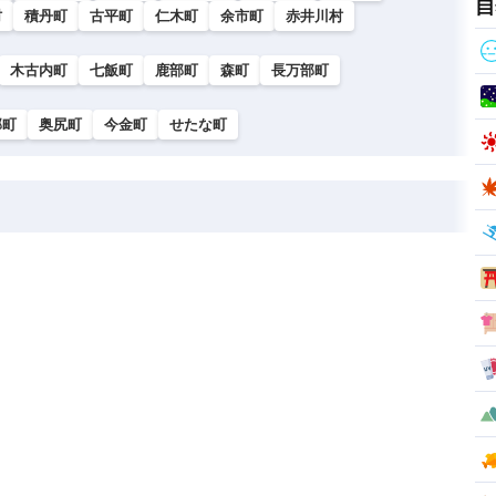
自
村
積丹町
古平町
仁木町
余市町
赤井川村
木古内町
七飯町
鹿部町
森町
長万部町
部町
奥尻町
今金町
せたな町