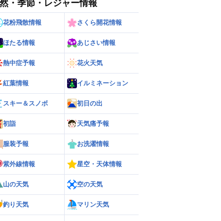
然・季節・レジャー情報
花粉飛散情報
さくら開花情報
ほたる情報
あじさい情報
熱中症予報
花火天気
紅葉情報
イルミネーション
スキー＆スノボ
初日の出
初詣
天気痛予報
服装予報
お洗濯情報
紫外線情報
星空・天体情報
山の天気
空の天気
釣り天気
マリン天気