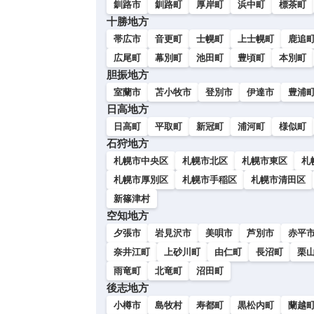
釧路市
釧路町
厚岸町
浜中町
標茶町
十勝地方
帯広市
音更町
士幌町
上士幌町
鹿追
広尾町
幕別町
池田町
豊頃町
本別町
胆振地方
室蘭市
苫小牧市
登別市
伊達市
豊浦
日高地方
日高町
平取町
新冠町
浦河町
様似町
石狩地方
札幌市中央区
札幌市北区
札幌市東区
札
札幌市厚別区
札幌市手稲区
札幌市清田区
新篠津村
空知地方
夕張市
岩見沢市
美唄市
芦別市
赤平
奈井江町
上砂川町
由仁町
長沼町
栗
雨竜町
北竜町
沼田町
後志地方
小樽市
島牧村
寿都町
黒松内町
蘭越