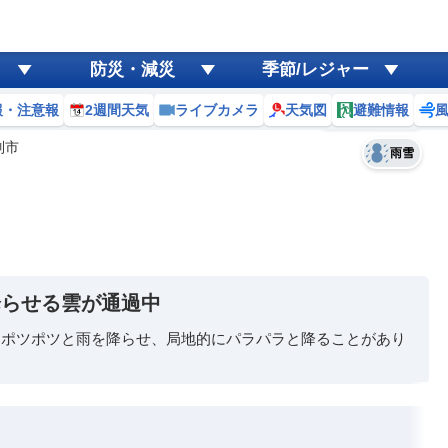
ゲリラ
風
防災・減災
季節/レジャー
黄砂
報・注意報
2週間天気
ライブカメラ
天気図
避難情報
予報士コメント
天気
台風
別市
雨雪
降らせる雲が通過中
、ポツポツと雨を降らせ、局地的にパラパラと降ることがあり