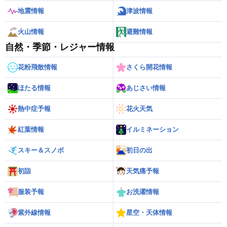
地震情報
津波情報
火山情報
避難情報
自然・季節・レジャー情報
花粉飛散情報
さくら開花情報
ほたる情報
あじさい情報
熱中症予報
花火天気
紅葉情報
イルミネーション
スキー＆スノボ
初日の出
初詣
天気痛予報
服装予報
お洗濯情報
紫外線情報
星空・天体情報