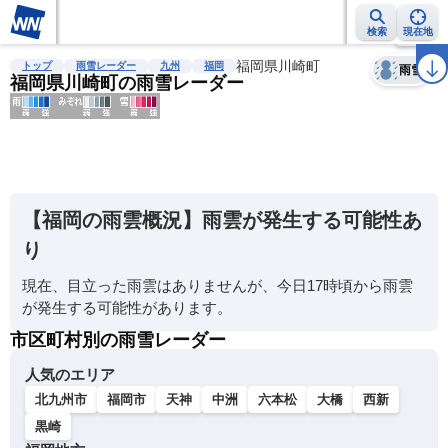
検索
現在地
天気
台風
雨雲レーダー
台風情報
地震情報
福岡県川崎町
警報・注意報
2週間天気
ラ
トップ
雨雪レーダー
九州
福岡
雨雪
福岡県川崎町の雨雪レーダー
明
る
い
【福岡の雨雲概況】雨雲が発生する可能性あ
暗
り
い
現在、目立った雨雲はありませんが、今日17時頃から雨雲
薄
が発生する可能性があります。
い
市区町村別の雨雪レーダー
濃
い
人気のエリア
北九州市
福岡市
天神
中洲
六本松
大橋
西新
黒崎