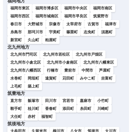
福岡地方
福岡市東区
福岡市博多区
福岡市中央区
福岡市南区
福岡市西区
福岡市城南区
福岡市早良区
筑紫野市
春日市
大野城市
宗像市
太宰府市
古賀市
福津市
糸島市
那珂川市
宇美町
篠栗町
志免町
須惠町
新宮町
久山町
粕屋町
北九州地方
北九州市門司区
北九州市若松区
北九州市戸畑区
北九州市小倉北区
北九州市小倉南区
北九州市八幡東区
北九州市八幡西区
行橋市
豊前市
中間市
芦屋町
水巻町
岡垣町
遠賀町
苅田町
みやこ町
吉富町
上毛町
築上町
筑豊地方
直方市
飯塚市
田川市
宮若市
嘉麻市
小竹町
鞍手町
桂川町
香春町
添田町
糸田町
川崎町
大任町
赤村
福智町
筑後地方
大牟田市
久留米市
柳川市
八女市
筑後市
大川市