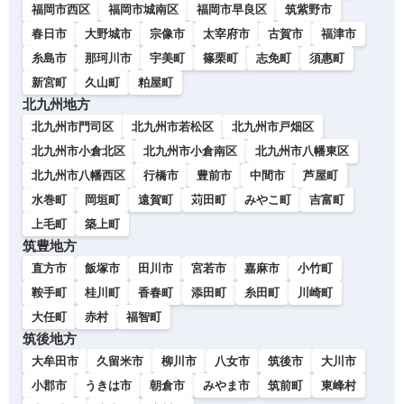
福岡市西区
福岡市城南区
福岡市早良区
筑紫野市
春日市
大野城市
宗像市
太宰府市
古賀市
福津市
糸島市
那珂川市
宇美町
篠栗町
志免町
須惠町
新宮町
久山町
粕屋町
北九州地方
北九州市門司区
北九州市若松区
北九州市戸畑区
北九州市小倉北区
北九州市小倉南区
北九州市八幡東区
北九州市八幡西区
行橋市
豊前市
中間市
芦屋町
水巻町
岡垣町
遠賀町
苅田町
みやこ町
吉富町
上毛町
築上町
筑豊地方
直方市
飯塚市
田川市
宮若市
嘉麻市
小竹町
鞍手町
桂川町
香春町
添田町
糸田町
川崎町
大任町
赤村
福智町
筑後地方
大牟田市
久留米市
柳川市
八女市
筑後市
大川市
小郡市
うきは市
朝倉市
みやま市
筑前町
東峰村