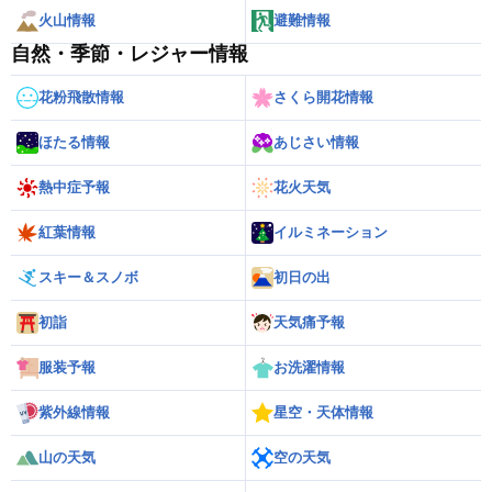
火山情報
避難情報
自然・季節・レジャー情報
花粉飛散情報
さくら開花情報
ほたる情報
あじさい情報
熱中症予報
花火天気
紅葉情報
イルミネーション
スキー＆スノボ
初日の出
初詣
天気痛予報
服装予報
お洗濯情報
紫外線情報
星空・天体情報
山の天気
空の天気