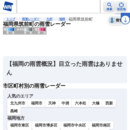
検索
現在地
天気
台風
雨雲レーダー
台風情報
地震情報
福岡県筑前町
警報・注意報
2週間天気
ラ
トップ
雨雪レーダー
九州
福岡
雨雪
福岡県筑前町の雨雪レーダー
明
る
い
【福岡の雨雲概況】目立った雨雲はありませ
暗
ん
い
市区町村別の雨雪レーダー
薄
い
人気のエリア
濃
北九州市
福岡市
天神
中洲
六本松
大橋
西新
い
黒崎
福岡地方
福岡市東区
福岡市博多区
福岡市中央区
福岡市南区