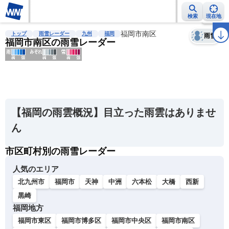
検索
現在地
天気
台風
雨雲レーダー
台風情報
地震情報
福岡市南区
警報・注意報
2週間天気
ラ
トップ
雨雪レーダー
九州
福岡
雨雪
福岡市南区の雨雪レーダー
明
る
い
【福岡の雨雲概況】目立った雨雲はありませ
暗
ん
い
市区町村別の雨雪レーダー
薄
い
人気のエリア
濃
北九州市
福岡市
天神
中洲
六本松
大橋
西新
い
黒崎
福岡地方
福岡市東区
福岡市博多区
福岡市中央区
福岡市南区