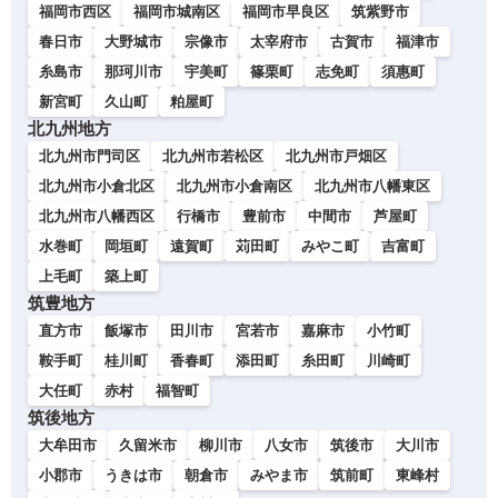
福岡市西区
福岡市城南区
福岡市早良区
筑紫野市
春日市
大野城市
宗像市
太宰府市
古賀市
福津市
糸島市
那珂川市
宇美町
篠栗町
志免町
須惠町
新宮町
久山町
粕屋町
北九州地方
北九州市門司区
北九州市若松区
北九州市戸畑区
北九州市小倉北区
北九州市小倉南区
北九州市八幡東区
北九州市八幡西区
行橋市
豊前市
中間市
芦屋町
水巻町
岡垣町
遠賀町
苅田町
みやこ町
吉富町
上毛町
築上町
筑豊地方
直方市
飯塚市
田川市
宮若市
嘉麻市
小竹町
鞍手町
桂川町
香春町
添田町
糸田町
川崎町
大任町
赤村
福智町
筑後地方
大牟田市
久留米市
柳川市
八女市
筑後市
大川市
小郡市
うきは市
朝倉市
みやま市
筑前町
東峰村