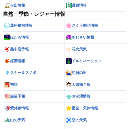
火山情報
避難情報
自然・季節・レジャー情報
花粉飛散情報
さくら開花情報
ほたる情報
あじさい情報
熱中症予報
花火天気
紅葉情報
イルミネーション
スキー＆スノボ
初日の出
初詣
天気痛予報
服装予報
お洗濯情報
紫外線情報
星空・天体情報
山の天気
空の天気