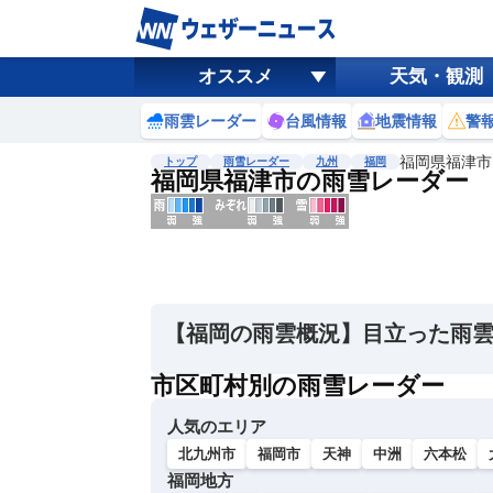
オススメ
天気・観測
雨雲レーダー
台風情報
地震情報
警
福岡県福津市
トップ
雨雪レーダー
九州
福岡
福岡県福津市の雨雪レーダー
地図選択
背景色調整
明
る
い
【福岡の雨雲概況】目立った雨
暗
い
市区町村別の雨雪レーダー
濃淡調整
人気のエリア
薄
い
北九州市
福岡市
天神
中洲
六本松
濃
福岡地方