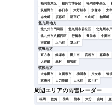
い
福岡市東区
福岡市博多区
福岡市中央区
筑紫野市
春日市
大野城市
宗像市
太
志免町
須惠町
新宮町
久山町
粕屋町
北九州地方
北九州市門司区
北九州市若松区
北九州市
北九州市八幡西区
行橋市
豊前市
中間市
吉富町
上毛町
築上町
筑豊地方
直方市
飯塚市
田川市
宮若市
嘉麻市
大任町
赤村
福智町
筑後地方
大牟田市
久留米市
柳川市
八女市
筑
東峰村
大刀洗町
大木町
広川町
周辺エリアの雨雪レーダー
福岡
佐賀
長崎
熊本
大分
宮崎
鹿