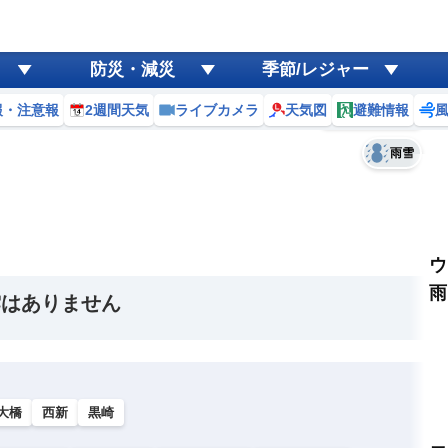
ゲリラ
風
防災・減災
季節/レジャー
黄砂
報・注意報
2週間天気
ライブカメラ
天気図
避難情報
予報士コメント
天気
台風
雨雪
ウ
雨
雲はありません
大橋
西新
黒崎