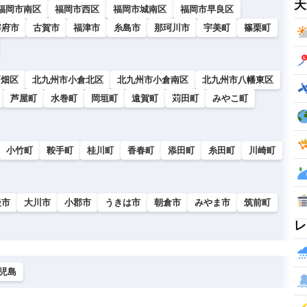
天
福岡市南区
福岡市西区
福岡市城南区
福岡市早良区
宰府市
古賀市
福津市
糸島市
那珂川市
宇美町
篠栗町
戸畑区
北九州市小倉北区
北九州市小倉南区
北九州市八幡東区
芦屋町
水巻町
岡垣町
遠賀町
苅田町
みやこ町
小竹町
鞍手町
桂川町
香春町
添田町
糸田町
川崎町
後市
大川市
小郡市
うきは市
朝倉市
みやま市
筑前町
レ
児島