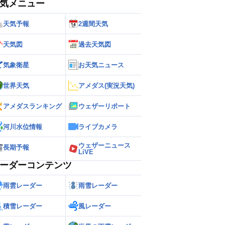
気メニュー
天気予報
2週間天気
天気図
過去天気図
気象衛星
お天気ニュース
世界天気
アメダス(実況天気)
アメダスランキング
ウェザーリポート
河川水位情報
ライブカメラ
ウェザーニュース
長期予報
LiVE
ーダーコンテンツ
雨雲レーダー
雨雪レーダー
積雪レーダー
風レーダー