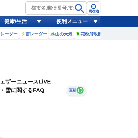
現在地
健康/生活
便利メニュー
風レーダー
雷レーダー
山の天気
花粉飛散情報
世界天気
ェザーニュースLiVE
・雪に関するFAQ
更新