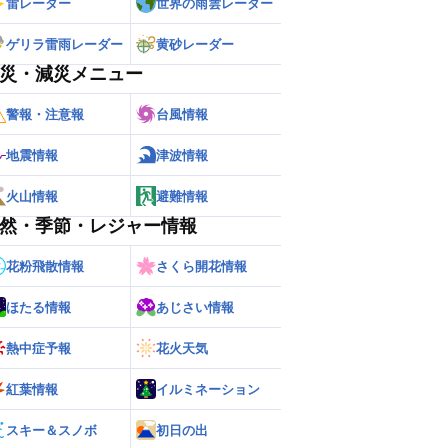
雷レーダー
世界の雨雲レーダー
ゲリラ雷雨レーダー
黄砂レーダー
災・減災メニュー
警報・注意報
台風情報
地震情報
津波情報
火山情報
避難情報
然・季節・レジャー情報
花粉飛散情報
さくら開花情報
ほたる情報
あじさい情報
熱中症予報
花火天気
紅葉情報
イルミネーション
スキー＆スノボ
初日の出