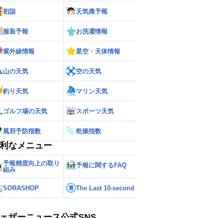
初詣
天気痛予報
ー
世界の雨雲レーダー
服装予報
お洗濯情報
紫外線情報
星空・天体情報
山の天気
空の天気
釣り天気
マリン天気
ゴルフ場の天気
スポーツ天気
風邪予防指数
乾燥指数
利なメニュー
予報精度向上の取り
予報に関するFAQ
組み
SORASHOP
The Last 10-second
ェザーニュース公式SNS