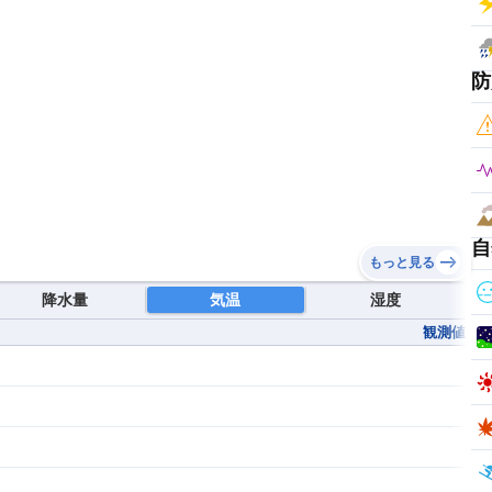
防
自
もっと見る
降水量
気温
湿度
観測値