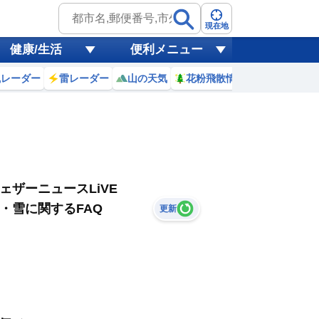
現在地
健康/生活
便利メニュー
風レーダー
雷レーダー
山の天気
花粉飛散情報
世界天気
ェザーニュースLiVE
・雪に関するFAQ
更新