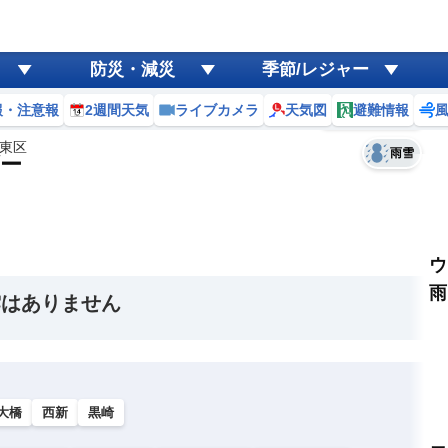
ゲリラ
風
防災・減災
季節/レジャー
黄砂
報・注意報
2週間天気
ライブカメラ
天気図
避難情報
予報士コメント
天気
台風
東区
雨雪
ー
ウ
雨
雲はありません
大橋
西新
黒崎