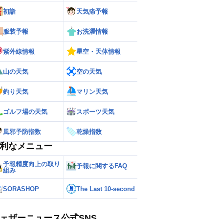
初詣
天気痛予報
ー
世界の雨雲レーダー
服装予報
お洗濯情報
紫外線情報
星空・天体情報
山の天気
空の天気
釣り天気
マリン天気
ゴルフ場の天気
スポーツ天気
風邪予防指数
乾燥指数
利なメニュー
予報精度向上の取り
予報に関するFAQ
組み
SORASHOP
The Last 10-second
ェザーニュース公式SNS