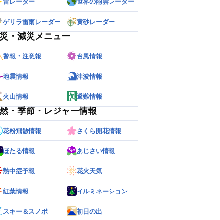
雷レーダー
世界の雨雲レーダー
ゲリラ雷雨レーダー
黄砂レーダー
災・減災メニュー
警報・注意報
台風情報
地震情報
津波情報
火山情報
避難情報
然・季節・レジャー情報
花粉飛散情報
さくら開花情報
ほたる情報
あじさい情報
熱中症予報
花火天気
紅葉情報
イルミネーション
スキー＆スノボ
初日の出