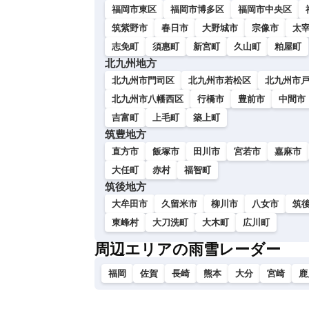
い
福岡市東区
福岡市博多区
福岡市中央区
筑紫野市
春日市
大野城市
宗像市
太
志免町
須惠町
新宮町
久山町
粕屋町
北九州地方
北九州市門司区
北九州市若松区
北九州市
北九州市八幡西区
行橋市
豊前市
中間市
吉富町
上毛町
築上町
筑豊地方
直方市
飯塚市
田川市
宮若市
嘉麻市
大任町
赤村
福智町
筑後地方
大牟田市
久留米市
柳川市
八女市
筑
東峰村
大刀洗町
大木町
広川町
周辺エリアの雨雪レーダー
福岡
佐賀
長崎
熊本
大分
宮崎
鹿