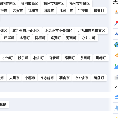
天
福岡市南区
福岡市西区
福岡市城南区
福岡市早良区
宰府市
古賀市
福津市
糸島市
那珂川市
宇美町
篠栗町
戸畑区
北九州市小倉北区
北九州市小倉南区
北九州市八幡東区
芦屋町
水巻町
岡垣町
遠賀町
苅田町
みやこ町
小竹町
鞍手町
桂川町
香春町
添田町
糸田町
川崎町
後市
大川市
小郡市
うきは市
朝倉市
みやま市
筑前町
レ
児島