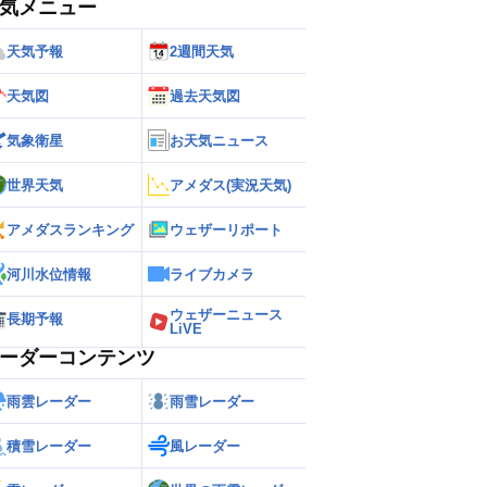
気メニュー
天気予報
2週間天気
天気図
過去天気図
気象衛星
お天気ニュース
世界天気
アメダス(実況天気)
アメダスランキング
ウェザーリポート
河川水位情報
ライブカメラ
ウェザーニュース
長期予報
LiVE
ーダーコンテンツ
雨雲レーダー
雨雪レーダー
積雪レーダー
風レーダー