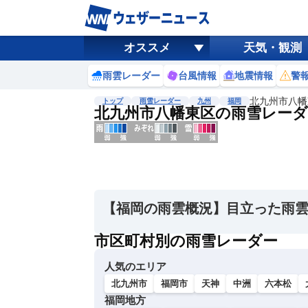
オススメ
天気・観測
雨雲レーダー
台風情報
地震情報
警
北九州市八幡
トップ
雨雪レーダー
九州
福岡
北九州市八幡東区の雨雪レーダ
地図選択
背景色調整
明
る
い
【福岡の雨雲概況】目立った雨
暗
い
市区町村別の雨雪レーダー
濃淡調整
人気のエリア
薄
い
北九州市
福岡市
天神
中洲
六本松
濃
福岡地方