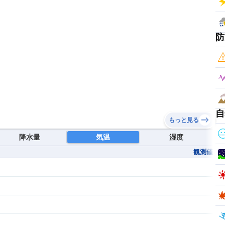
防
自
もっと見る
降水量
気温
湿度
観測値