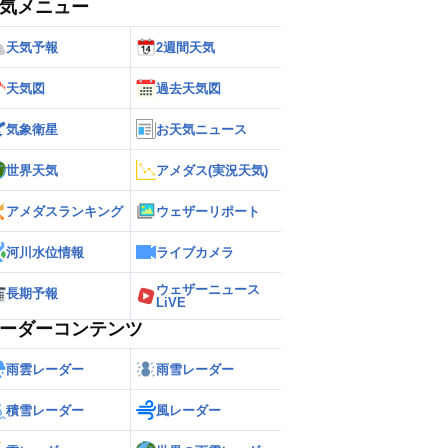
気メニュー
天気予報
2週間天気
天気図
過去天気図
気象衛星
お天気ニュース
世界天気
アメダス(実況天気)
アメダスランキング
ウェザーリポート
河川水位情報
ライブカメラ
ウェザーニュース
長期予報
LiVE
ーダーコンテンツ
雨雲レーダー
雨雪レーダー
積雪レーダー
風レーダー