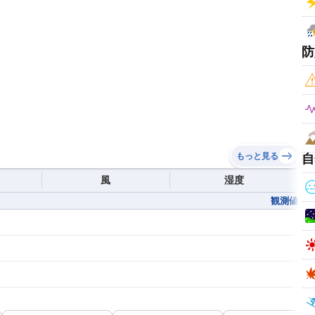
防
もっと見る
自
風
湿度
観測値