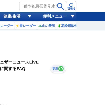
現在地
健康/生活
便利メニュー
風レーダー
雷レーダー
山の天気
花粉飛散情報
世界天気
ェザーニュースLiVE
に関するFAQ
更新