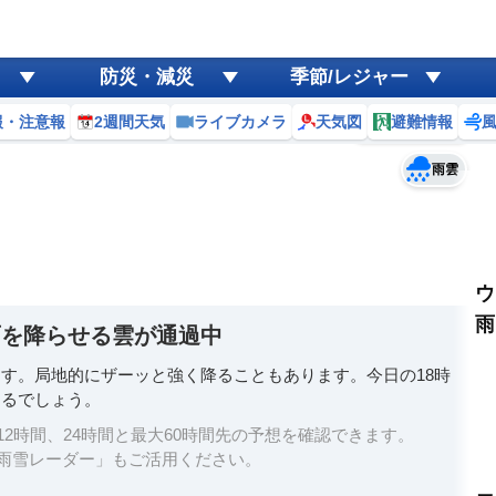
ゲリラ
風
防災・減災
季節/レジャー
黄砂
報・注意報
2週間天気
ライブカメラ
天気図
避難情報
予報士コメント
天気
台風
雨雲
ウ
雨
雨を降らせる雲が通過中
す。局地的にザーッと強く降ることもあります。今日の18時
あるでしょう。
2時間、24時間と最大60時間先の予想を確認できます。
雨雪レーダー」もご活用ください。