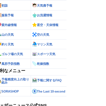
ー
世界の雨雲レーダー
初詣
天気痛予報
服装予報
お洗濯情報
紫外線情報
星空・天体情報
山の天気
空の天気
釣り天気
マリン天気
ゴルフ場の天気
スポーツ天気
風邪予防指数
乾燥指数
利なメニュー
予報精度向上の取り
予報に関するFAQ
組み
SORASHOP
The Last 10-second
ェザーニュース公式SNS