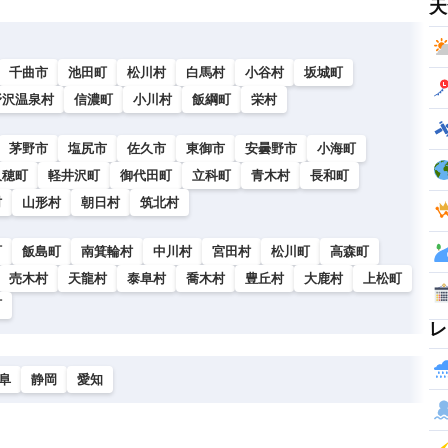
天
千曲市
池田町
松川村
白馬村
小谷村
坂城町
野沢温泉村
信濃町
小川村
飯綱町
栄村
茅野市
塩尻市
佐久市
東御市
安曇野市
小海町
久穂町
軽井沢町
御代田町
立科町
青木村
長和町
村
山形村
朝日村
筑北村
町
飯島町
南箕輪村
中川村
宮田村
松川町
高森町
売木村
天龍村
泰阜村
喬木村
豊丘村
大鹿村
上松町
町
レ
阜
静岡
愛知