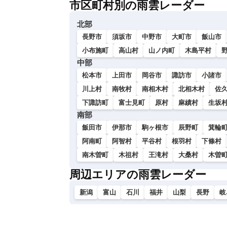
市区町村別の雨雲レーダー
い
北部
長野市
須坂市
中野市
大町市
飯山市
小布施町
高山村
山ノ内町
木島平村
中部
松本市
上田市
岡谷市
諏訪市
小諸市
川上村
南牧村
南相木村
北相木村
佐
下諏訪町
富士見町
原村
麻績村
生坂
南部
飯田市
伊那市
駒ヶ根市
辰野町
箕輪
阿南町
阿智村
平谷村
根羽村
下條村
南木曽町
木祖村
王滝村
大桑村
木曽
周辺エリアの雨雲レーダー
新潟
富山
石川
福井
山梨
長野
岐