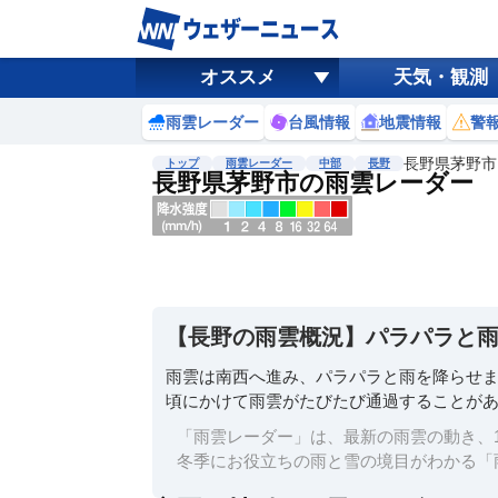
オススメ
天気・観測
雨雲レーダー
台風情報
地震情報
警
長野県茅野市
トップ
雨雲レーダー
中部
長野
長野県茅野市の雨雲レーダー
地図選択
背景色調整
明
る
い
【長野の雨雲概況】パラパラと
暗
い
雨雲は南西へ進み、パラパラと雨を降らせま
頃にかけて雨雲がたびたび通過することが
濃淡調整
薄
「雨雲レーダー」は、最新の雨雲の動き、1
い
冬季にお役立ちの雨と雪の境目がわかる「
濃