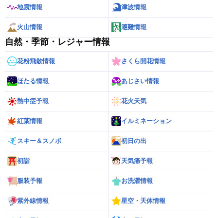
地震情報
津波情報
火山情報
避難情報
自然・季節・レジャー情報
花粉飛散情報
さくら開花情報
ほたる情報
あじさい情報
熱中症予報
花火天気
紅葉情報
イルミネーション
スキー＆スノボ
初日の出
初詣
天気痛予報
服装予報
お洗濯情報
紫外線情報
星空・天体情報