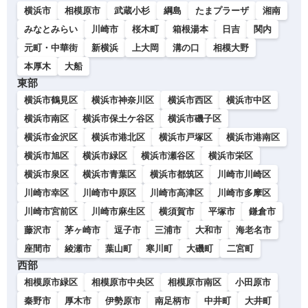
横浜市
相模原市
武蔵小杉
綱島
たまプラーザ
湘南
みなとみらい
川崎市
桜木町
箱根湯本
日吉
関内
元町・中華街
新横浜
上大岡
溝の口
相模大野
本厚木
大船
東部
横浜市鶴見区
横浜市神奈川区
横浜市西区
横浜市中区
横浜市南区
横浜市保土ケ谷区
横浜市磯子区
横浜市金沢区
横浜市港北区
横浜市戸塚区
横浜市港南区
横浜市旭区
横浜市緑区
横浜市瀬谷区
横浜市栄区
横浜市泉区
横浜市青葉区
横浜市都筑区
川崎市川崎区
川崎市幸区
川崎市中原区
川崎市高津区
川崎市多摩区
川崎市宮前区
川崎市麻生区
横須賀市
平塚市
鎌倉市
藤沢市
茅ヶ崎市
逗子市
三浦市
大和市
海老名市
座間市
綾瀬市
葉山町
寒川町
大磯町
二宮町
西部
相模原市緑区
相模原市中央区
相模原市南区
小田原市
秦野市
厚木市
伊勢原市
南足柄市
中井町
大井町