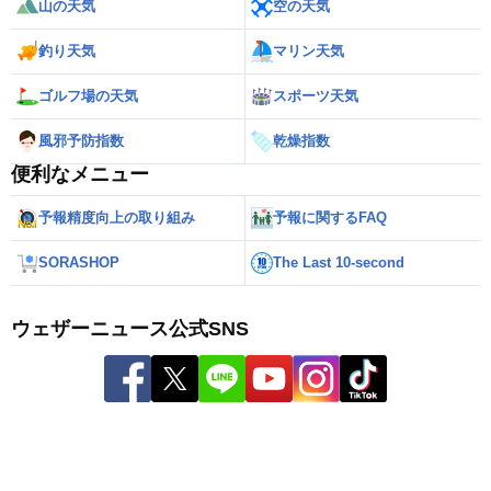
山の天気
空の天気
釣り天気
マリン天気
ゴルフ場の天気
スポーツ天気
風邪予防指数
乾燥指数
便利なメニュー
予報精度向上の取り組み
予報に関するFAQ
SORASHOP
The Last 10-second
ウェザーニュース公式SNS