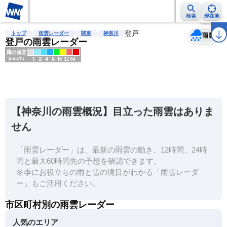
検索
現在地
天気
台風
雨雲レーダー
台風情報
地震情報
登戸
警報・注意報
2週間天気
ラ
トップ
雨雲レーダー
関東
神奈川
雨雲
登戸の雨雲レーダー
明
る
い
【神奈川の雨雲概況】目立った雨雲はありま
暗
せん
い
「雨雲レーダー」は、最新の雨雲の動き、12時間、24時
薄
間と最大60時間先の予想を確認できます。
い
冬季にお役立ちの雨と雪の境目がわかる「雨雪レーダ
濃
ー」もご活用ください。
い
市区町村別の雨雲レーダー
人気のエリア