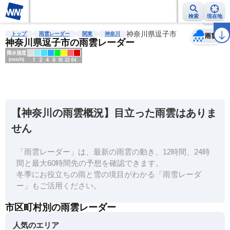
検索
現在地
天気
台風
雨雲レーダー
台風情報
地震情報
神奈川県逗子市
警報・注意報
2週間天気
ラ
トップ
雨雲レーダー
関東
神奈川
雨雲
神奈川県逗子市の雨雲レーダー
明
る
い
【神奈川の雨雲概況】目立った雨雲はありま
暗
せん
い
「雨雲レーダー」は、最新の雨雲の動き、12時間、24時
薄
間と最大60時間先の予想を確認できます。
い
冬季にお役立ちの雨と雪の境目がわかる「雨雪レーダ
濃
ー」もご活用ください。
い
市区町村別の雨雲レーダー
人気のエリア