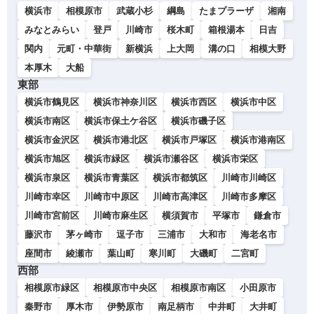
横浜市
相模原市
武蔵小杉
綱島
たまプラーザ
湘南
みなとみらい
登戸
川崎市
桜木町
箱根湯本
日吉
関内
元町・中華街
新横浜
上大岡
溝の口
相模大野
本厚木
大船
東部
横浜市鶴見区
横浜市神奈川区
横浜市西区
横浜市中区
横浜市南区
横浜市保土ケ谷区
横浜市磯子区
横浜市金沢区
横浜市港北区
横浜市戸塚区
横浜市港南区
横浜市旭区
横浜市緑区
横浜市瀬谷区
横浜市栄区
横浜市泉区
横浜市青葉区
横浜市都筑区
川崎市川崎区
川崎市幸区
川崎市中原区
川崎市高津区
川崎市多摩区
川崎市宮前区
川崎市麻生区
横須賀市
平塚市
鎌倉市
藤沢市
茅ヶ崎市
逗子市
三浦市
大和市
海老名市
座間市
綾瀬市
葉山町
寒川町
大磯町
二宮町
西部
相模原市緑区
相模原市中央区
相模原市南区
小田原市
秦野市
厚木市
伊勢原市
南足柄市
中井町
大井町