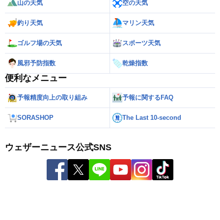
山の天気
空の天気
釣り天気
マリン天気
ゴルフ場の天気
スポーツ天気
風邪予防指数
乾燥指数
便利なメニュー
予報精度向上の取り組み
予報に関するFAQ
SORASHOP
The Last 10-second
ウェザーニュース公式SNS