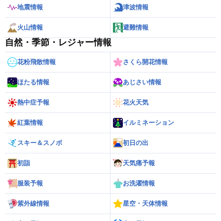
地震情報
津波情報
火山情報
避難情報
自然・季節・レジャー情報
花粉飛散情報
さくら開花情報
ほたる情報
あじさい情報
熱中症予報
花火天気
紅葉情報
イルミネーション
スキー＆スノボ
初日の出
初詣
天気痛予報
服装予報
お洗濯情報
紫外線情報
星空・天体情報