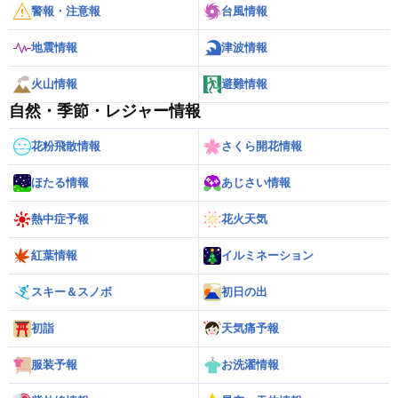
警報・注意報
台風情報
地震情報
津波情報
火山情報
避難情報
自然・季節・レジャー情報
花粉飛散情報
さくら開花情報
ほたる情報
あじさい情報
熱中症予報
花火天気
紅葉情報
イルミネーション
スキー＆スノボ
初日の出
初詣
天気痛予報
服装予報
お洗濯情報