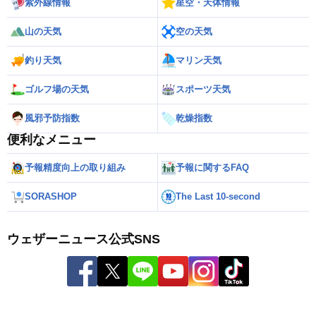
紫外線情報
星空・天体情報
山の天気
空の天気
釣り天気
マリン天気
ゴルフ場の天気
スポーツ天気
風邪予防指数
乾燥指数
便利なメニュー
予報精度向上の取り組み
予報に関するFAQ
SORASHOP
The Last 10-second
ウェザーニュース公式SNS