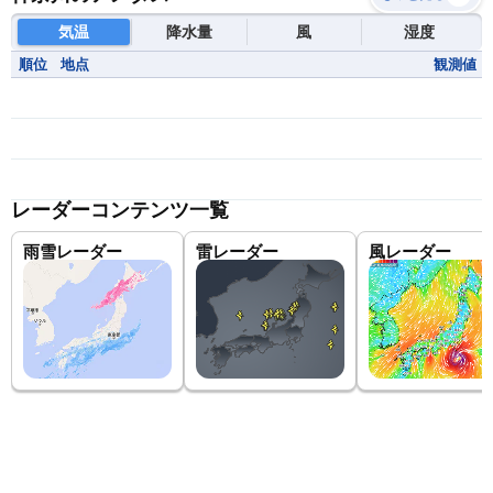
気温
降水量
風
湿度
順位
地点
観測値
レーダーコンテンツ一覧
雨雪レーダー
雷レーダー
風レーダー