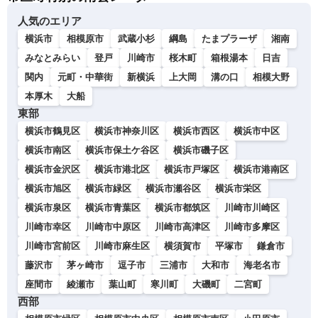
人気のエリア
横浜市
相模原市
武蔵小杉
綱島
たまプラーザ
湘南
みなとみらい
登戸
川崎市
桜木町
箱根湯本
日吉
関内
元町・中華街
新横浜
上大岡
溝の口
相模大野
本厚木
大船
東部
横浜市鶴見区
横浜市神奈川区
横浜市西区
横浜市中区
横浜市南区
横浜市保土ケ谷区
横浜市磯子区
横浜市金沢区
横浜市港北区
横浜市戸塚区
横浜市港南区
横浜市旭区
横浜市緑区
横浜市瀬谷区
横浜市栄区
横浜市泉区
横浜市青葉区
横浜市都筑区
川崎市川崎区
川崎市幸区
川崎市中原区
川崎市高津区
川崎市多摩区
川崎市宮前区
川崎市麻生区
横須賀市
平塚市
鎌倉市
藤沢市
茅ヶ崎市
逗子市
三浦市
大和市
海老名市
座間市
綾瀬市
葉山町
寒川町
大磯町
二宮町
西部