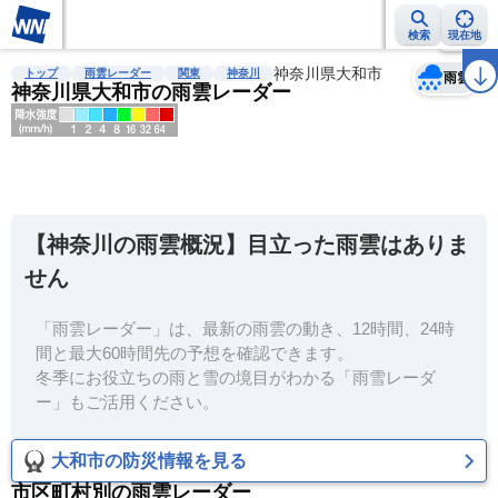
検索
現在地
天気
台風
雨雲レーダー
台風情報
地震情報
神奈川県大和市
警報・注意報
2週間天気
ラ
トップ
雨雲レーダー
関東
神奈川
雨雲
神奈川県大和市の雨雲レーダー
明
る
い
【神奈川の雨雲概況】目立った雨雲はありま
暗
せん
い
「雨雲レーダー」は、最新の雨雲の動き、12時間、24時
薄
間と最大60時間先の予想を確認できます。
い
冬季にお役立ちの雨と雪の境目がわかる「雨雪レーダ
濃
ー」もご活用ください。
い
大和市の防災情報を見る
市区町村別の雨雲レーダー