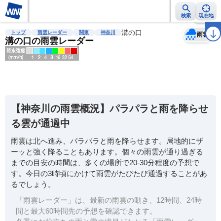
検索
現在地
天気
台風
雨雲レーダー
台風情報
地震情報
溝の口
警報・注意報
2週間天気
ラ
トップ
雨雲レーダー
関東
神奈川
雨雲
溝の口の雨雲レーダー
明
る
い
【神奈川の雨雲概況】パラパラと雨を降らせ
暗
る雲が通過中
い
雨雲は北へ進み、パラパラと雨を降らせます。局地的にザ
薄
ーッと強く降ることもあります。個々の雨雲が通り過ぎる
い
までの目安の時間は、多くの場所で20-30分程度の予想で
濃
す。今日の3時頃にかけて雨雲がたびたび通過することがあ
い
るでしょう。
「雨雲レーダー」は、最新の雨雲の動き、12時間、24時
間と最大60時間先の予想を確認できます。