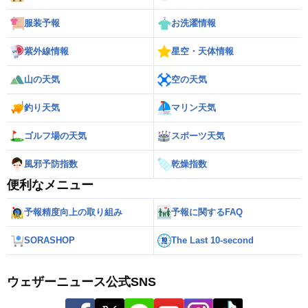
服装予報
お洗濯情報
紫外線情報
星空・天体情報
山の天気
空の天気
釣り天気
マリン天気
ゴルフ場の天気
スポーツ天気
風邪予防指数
乾燥指数
便利なメニュー
予報精度向上の取り組み
予報に関するFAQ
SORASHOP
The Last 10-second
ウェザーニュース公式SNS