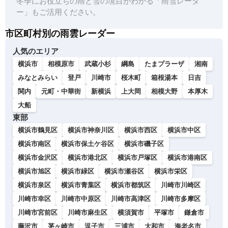
冬季にお役立ちの雨と雪の境目がわかる「雨雪レーダ
ー」もご活用ください。
市区町村別の雨雲レーダー
人気のエリア
横浜市
相模原市
武蔵小杉
綱島
たまプラーザ
湘南
みなとみらい
登戸
川崎市
桜木町
箱根湯本
日吉
関内
元町・中華街
新横浜
上大岡
相模大野
本厚木
大船
東部
横浜市鶴見区
横浜市神奈川区
横浜市西区
横浜市中区
横浜市南区
横浜市保土ケ谷区
横浜市磯子区
横浜市金沢区
横浜市港北区
横浜市戸塚区
横浜市港南区
横浜市旭区
横浜市緑区
横浜市瀬谷区
横浜市栄区
横浜市泉区
横浜市青葉区
横浜市都筑区
川崎市川崎区
川崎市幸区
川崎市中原区
川崎市高津区
川崎市多摩区
川崎市宮前区
川崎市麻生区
横須賀市
平塚市
鎌倉市
藤沢市
茅ヶ崎市
逗子市
三浦市
大和市
海老名市