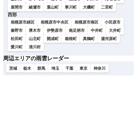
座間市
綾瀬市
葉山町
寒川町
大磯町
二宮町
西部
相模原市緑区
相模原市中央区
相模原市南区
小田原市
秦野市
厚木市
伊勢原市
南足柄市
中井町
大井町
松田町
山北町
開成町
箱根町
真鶴町
湯河原町
愛川町
清川村
周辺エリアの雨雲レーダー
茨城
栃木
群馬
埼玉
千葉
東京
神奈川