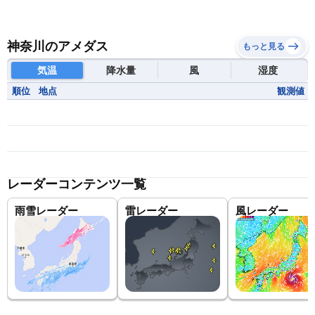
神奈川のアメダス
もっと見る
気温
降水量
風
湿度
順位
地点
観測値
レーダーコンテンツ一覧
雨雪レーダー
雷レーダー
風レーダー