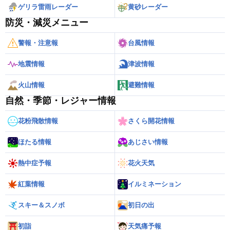
ゲリラ雷雨レーダー
黄砂レーダー
防災・減災メニュー
警報・注意報
台風情報
地震情報
津波情報
火山情報
避難情報
自然・季節・レジャー情報
花粉飛散情報
さくら開花情報
ほたる情報
あじさい情報
熱中症予報
花火天気
紅葉情報
イルミネーション
スキー＆スノボ
初日の出
初詣
天気痛予報