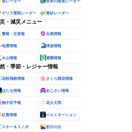
雷レーダー
世界の雨雲レーダー
ゲリラ雷雨レーダー
黄砂レーダー
災・減災メニュー
警報・注意報
台風情報
地震情報
津波情報
火山情報
避難情報
然・季節・レジャー情報
花粉飛散情報
さくら開花情報
ほたる情報
あじさい情報
熱中症予報
花火天気
紅葉情報
イルミネーション
スキー＆スノボ
初日の出
ー
世界の雨雲レーダー