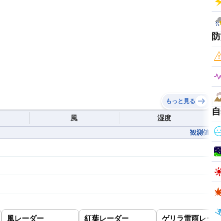
防
もっと見る
自
風
湿度
観測値
風レーダー
紅葉レーダー
ゲリラ雷雨レーダ