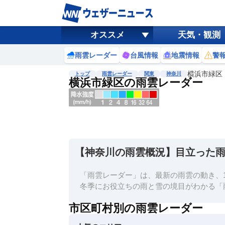
オススメ
天気・観測
雨雲レーダー
台風情報
地震情報
警
横浜市緑区
トップ
雨雲レーダー
関東
神奈川
横浜市緑区の雨雲レーダー
地図選択
背景色調整
明
る
い
【神奈川の雨雲概況】目立った
暗
い
「雨雲レーダー」は、最新の雨雲の動き、1
濃淡調整
冬季にお役立ちの雨と雪の境目がわかる「
薄
市区町村別の雨雲レーダー
い
濃