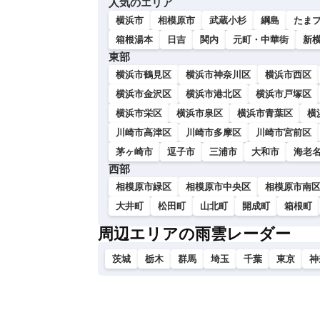
人気のエリア
い
横浜市
相模原市
武蔵小杉
綱島
たま
箱根湯本
日吉
関内
元町・中華街
新
東部
横浜市鶴見区
横浜市神奈川区
横浜市西区
横浜市金沢区
横浜市港北区
横浜市戸塚区
横浜市栄区
横浜市泉区
横浜市青葉区
横
川崎市高津区
川崎市多摩区
川崎市宮前区
茅ヶ崎市
逗子市
三浦市
大和市
海老
西部
相模原市緑区
相模原市中央区
相模原市南
大井町
松田町
山北町
開成町
箱根町
周辺エリアの雨雲レーダー
茨城
栃木
群馬
埼玉
千葉
東京
神