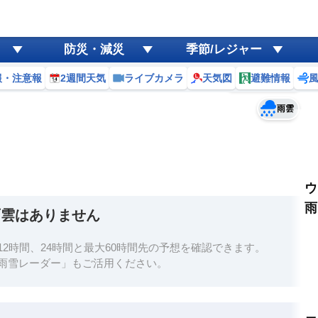
ゲリラ
風
防災・減災
季節/レジャー
黄砂
報・注意報
2週間天気
ライブカメラ
天気図
避難情報
予報士コメント
天気
台風
雨雲
ウ
雨
雨雲はありません
2時間、24時間と最大60時間先の予想を確認できます。
雨雪レーダー」もご活用ください。