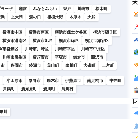
天
プラーザ
湘南
みなとみらい
登戸
川崎市
桜木町
横浜
上大岡
溝の口
相模大野
本厚木
大船
横浜市中区
横浜市南区
横浜市保土ケ谷区
横浜市磯子区
横浜市港南区
横浜市旭区
横浜市緑区
横浜市瀬谷区
浜市都筑区
川崎市川崎区
川崎市幸区
川崎市中原区
川崎市麻生区
横須賀市
平塚市
鎌倉市
藤沢市
名市
座間市
綾瀬市
葉山町
寒川町
大磯町
二宮町
区
小田原市
秦野市
厚木市
伊勢原市
南足柄市
中井町
真鶴町
湯河原町
愛川町
清川村
レ
奈川