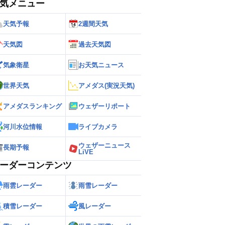
気メニュー
天気予報
2週間天気
天気図
過去天気図
気象衛星
お天気ニュース
世界天気
アメダス(実況天気)
アメダスランキング
ウェザーリポート
河川水位情報
ライブカメラ
ウェザーニュース
長期予報
LiVE
ーダーコンテンツ
雨雲レーダー
雨雪レーダー
積雪レーダー
風レーダー