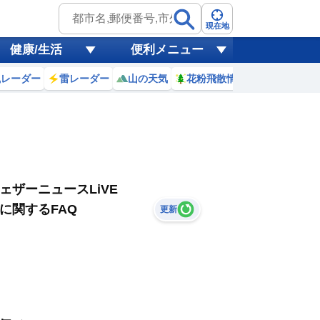
現在地
健康/生活
便利メニュー
風レーダー
雷レーダー
山の天気
花粉飛散情報
世界天気
ェザーニュースLiVE
に関するFAQ
更新