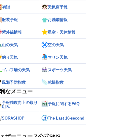
初詣
天気痛予報
服装予報
お洗濯情報
紫外線情報
星空・天体情報
山の天気
空の天気
釣り天気
マリン天気
ゴルフ場の天気
スポーツ天気
風邪予防指数
乾燥指数
利なメニュー
予報精度向上の取り
予報に関するFAQ
組み
SORASHOP
The Last 10-second
ェザーニュース公式SNS