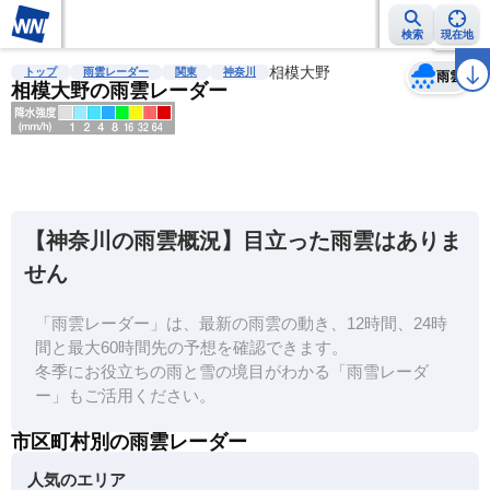
検索
現在地
天気
台風
雨雲レーダー
台風情報
地震情報
相模大野
警報・注意報
2週間天気
ラ
トップ
雨雲レーダー
関東
神奈川
雨雲
相模大野の雨雲レーダー
明
る
い
【神奈川の雨雲概況】目立った雨雲はありま
暗
せん
い
「雨雲レーダー」は、最新の雨雲の動き、12時間、24時
薄
間と最大60時間先の予想を確認できます。
い
冬季にお役立ちの雨と雪の境目がわかる「雨雪レーダ
濃
ー」もご活用ください。
い
市区町村別の雨雲レーダー
人気のエリア