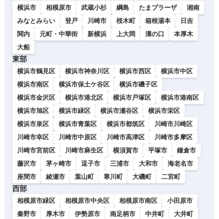
横浜市
相模原市
武蔵小杉
綱島
たまプラーザ
湘南
みなとみらい
登戸
川崎市
桜木町
箱根湯本
日吉
関内
元町・中華街
新横浜
上大岡
溝の口
本厚木
大船
東部
横浜市鶴見区
横浜市神奈川区
横浜市西区
横浜市中区
横浜市南区
横浜市保土ケ谷区
横浜市磯子区
横浜市金沢区
横浜市港北区
横浜市戸塚区
横浜市港南区
横浜市旭区
横浜市緑区
横浜市瀬谷区
横浜市栄区
横浜市泉区
横浜市青葉区
横浜市都筑区
川崎市川崎区
川崎市幸区
川崎市中原区
川崎市高津区
川崎市多摩区
川崎市宮前区
川崎市麻生区
横須賀市
平塚市
鎌倉市
藤沢市
茅ヶ崎市
逗子市
三浦市
大和市
海老名市
座間市
綾瀬市
葉山町
寒川町
大磯町
二宮町
西部
相模原市緑区
相模原市中央区
相模原市南区
小田原市
秦野市
厚木市
伊勢原市
南足柄市
中井町
大井町