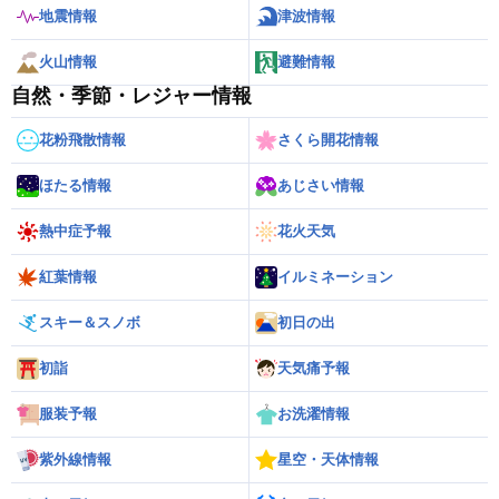
地震情報
津波情報
火山情報
避難情報
自然・季節・レジャー情報
花粉飛散情報
さくら開花情報
ほたる情報
あじさい情報
熱中症予報
花火天気
紅葉情報
イルミネーション
スキー＆スノボ
初日の出
初詣
天気痛予報
服装予報
お洗濯情報
紫外線情報
星空・天体情報