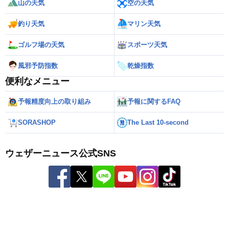
山の天気
空の天気
釣り天気
マリン天気
ゴルフ場の天気
スポーツ天気
風邪予防指数
乾燥指数
便利なメニュー
予報精度向上の取り組み
予報に関するFAQ
SORASHOP
The Last 10-second
ウェザーニュース公式SNS