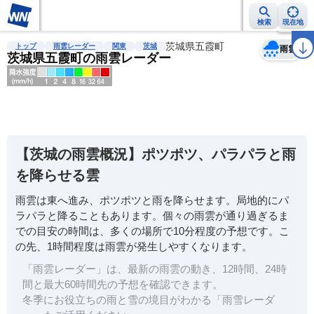
検索
現在地
天気
台風
雨雲レーダー
台風情報
地震情報
茨城県五霞町
警報・注意報
2週間天気
ラ
トップ
雨雲レーダー
関東
茨城
雨雲
茨城県五霞町の雨雲レーダー
明
る
い
【茨城の雨雲概況】ポツポツ、パラパラと雨
暗
を降らせる雲
い
雨雲は東へ進み、ポツポツと雨を降らせます。局地的にパ
薄
ラパラと降ることもあります。個々の雨雲が通り過ぎるま
い
での目安の時間は、多くの場所で10分程度の予想です。こ
濃
の先、1時間程度は雨雲が発生しやすくなります。
い
「雨雲レーダー」は、最新の雨雲の動き、12時間、24時
間と最大60時間先の予想を確認できます。
冬季にお役立ちの雨と雪の境目がわかる「雨雪レーダ