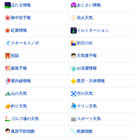
ほたる情報
あじさい情報
熱中症予報
花火天気
紅葉情報
イルミネーション
スキー＆スノボ
初日の出
初詣
天気痛予報
服装予報
お洗濯情報
紫外線情報
星空・天体情報
山の天気
空の天気
釣り天気
マリン天気
ゴルフ場の天気
スポーツ天気
風邪予防指数
乾燥指数