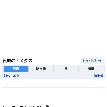
茨城のアメダス
もっと見る
気温
降水量
風
湿度
順位
地点
観測値