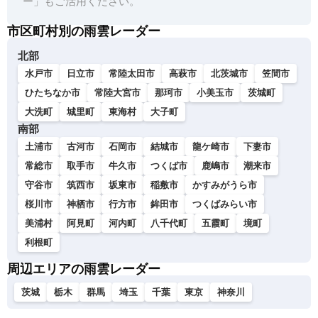
ー」もご活用ください。
市区町村別の雨雲レーダー
北部
水戸市
日立市
常陸太田市
高萩市
北茨城市
笠間市
ひたちなか市
常陸大宮市
那珂市
小美玉市
茨城町
大洗町
城里町
東海村
大子町
南部
土浦市
古河市
石岡市
結城市
龍ケ崎市
下妻市
常総市
取手市
牛久市
つくば市
鹿嶋市
潮来市
守谷市
筑西市
坂東市
稲敷市
かすみがうら市
桜川市
神栖市
行方市
鉾田市
つくばみらい市
美浦村
阿見町
河内町
八千代町
五霞町
境町
利根町
周辺エリアの雨雲レーダー
茨城
栃木
群馬
埼玉
千葉
東京
神奈川